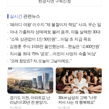
한경지면 구독신청
실시간
관련뉴스
'패러디 여왕' 이수지 "제 불찰이자 책임" 사과, 무슨 일
아내 가출하자 성매매女 불러 음주, 아들 살해한 30대
"소득 상관없이 1인 50만원"…이달 초 지급 목표
김원훈 주식 1억8천 올인했는데…현실은 '-2,400만원'
치사율 최대 75% '공포'…어린이 사망자 속출 '비상'
"오래 참았죠? 자, 오늘이 그날이에요.."
경기도 이천, 아파트값 난
30cm 남성의 고백: “너무
리났다! 20년 전 분양가..
커서 사는 게 행복해요”
뉴스캐스트
뉴스캐스트