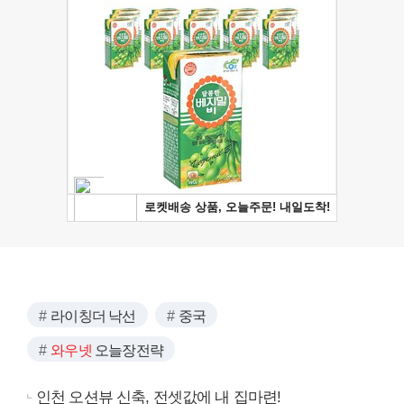
라이칭더 낙선
중국
와우넷
오늘장전략
인천 오션뷰 신축, 전셋값에 내 집마련!