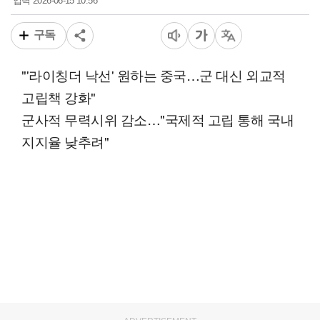
2026-06-15 10:56
입력
구독
"'라이칭더 낙선' 원하는 중국…군 대신 외교적
고립책 강화"
군사적 무력시위 감소…"국제적 고립 통해 국내
지지율 낮추려"