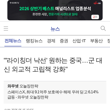
2
/
4
뉴스
홈
전체뉴스
랭킹뉴스
경제
증권
산업·IT
부동산
"'라이칭더 낙선' 원하는 중국…군 대
신 외교적 고립책 강화"
와우넷
오늘장전략
스페이스X, 최대 9.1억주 보호예수 해제 우려 딛고 6.14%
급등 - 와우넷 오늘장전략