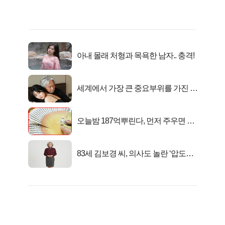
아내 몰래 처형과 목욕한 남자.. 충격!
세계에서 가장 큰 중요부위를 가진 남
자의 진실
오늘밤 187억뿌린다, 먼저 주우면 최
대1억..!
83세 김보경 씨, 의사도 놀란 ‘압도적
피지컬’