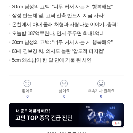
30cm 남성의 고백: “너무 커서 사는 게 행복해요”
삼성 반도체 옆, 고덕 신축 반드시 지금 사라!
온천에서 아내 몰래 처형과 사랑나눈 이야기..충격!
오늘밤 187억뿌린다, 먼저 주우면 최대1억..!
30cm 남성의 고백: “너무 커서 사는 게 행복해요”
83세 김보경 씨, 의사도 놀란 ‘압도적 피지컬’
5cm 왜소남이 한 달 만에 거물 된 사연
좋아요
싫어요
후속기사 원해요
0
0
0
1
/
4