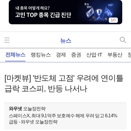
1
/
5
뉴스
홈
전체뉴스
랭킹뉴스
경제
증권
산업·IT
부동산
[마켓뷰] '반도체 고점' 우려에 연이틀
급락 코스피, 반등 나서나
와우넷
오늘장전략
스페이스X, 최대 9.1억주 보호예수 해제 우려 딛고 6.14%
급등 - 와우넷 오늘장전략