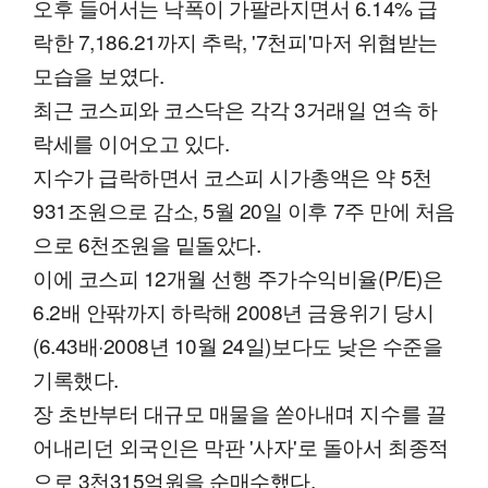
오후 들어서는 낙폭이 가팔라지면서 6.14% 급
락한 7,186.21까지 추락, '7천피'마저 위협받는
모습을 보였다.
최근 코스피와 코스닥은 각각 3거래일 연속 하
락세를 이어오고 있다.
지수가 급락하면서 코스피 시가총액은 약 5천
931조원으로 감소, 5월 20일 이후 7주 만에 처음
으로 6천조원을 밑돌았다.
이에 코스피 12개월 선행 주가수익비율(P/E)은
6.2배 안팎까지 하락해 2008년 금융위기 당시
(6.43배·2008년 10월 24일)보다도 낮은 수준을
기록했다.
장 초반부터 대규모 매물을 쏟아내며 지수를 끌
어내리던 외국인은 막판 '사자'로 돌아서 최종적
으로 3천315억원을 순매수했다.