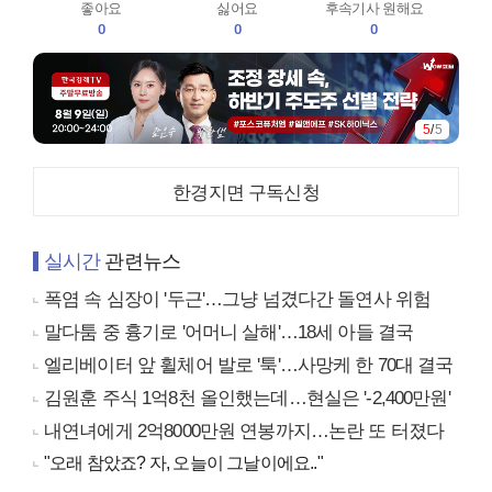
좋아요
싫어요
후속기사 원해요
0
0
0
1
/
5
한경지면 구독신청
실시간
관련뉴스
폭염 속 심장이 '두근'…그냥 넘겼다간 돌연사 위험
말다툼 중 흉기로 '어머니 살해'…18세 아들 결국
엘리베이터 앞 휠체어 발로 '툭'…사망케 한 70대 결국
김원훈 주식 1억8천 올인했는데…현실은 '-2,400만원'
내연녀에게 2억8000만원 연봉까지…논란 또 터졌다
"오래 참았죠? 자, 오늘이 그날이에요.."