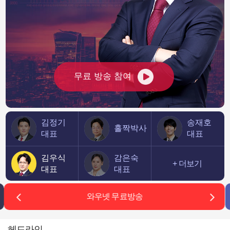
자에 이익 감소
될 것"...한화 웃고 OCI 기회
974.73
26,690.62
나스닥
0.83%
7,757.64
54,036.93
0.61%
다우존스
무료 방송 참여
김정기
송재호
홀짝박사
대표
대표
김우식
감은숙
+ 더보기
대표
대표
와우넷 무료방송
헤드라인