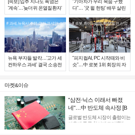
[속보] 입추 지나도 폭염은
"기아차가 우리 목숨 구했
'계속'…'늦더위 온열질환자'
다"… '굿 윌 헌팅' 배우 살린
10년 만에 3배↑
차량 정체 [글로벌 pick]
과세,뉴욕시,주택,고가,과세안,소
로봇,휴머노이드,회장,발전,산업
송
뉴욕 부자들 발칵…'고가 세
"피지컬AI, PC 시작때와 비
컨하우스 과세' 결국 소송전
슷"…中 로봇 1위 회장의 자
신감
마켓&이슈
"삼전·닉스 이래서 빠졌
네"…中 반도체 속사정 [B
급기자의 B급리포트]
글로벌 반도체 시장이 출렁이는
가운데 중국 창신메모리(CX...