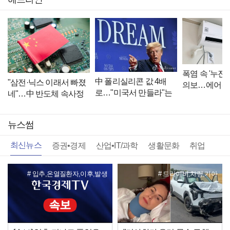
폭염 속 '누진세
中 폴리실리콘 값 4배
"삼전·닉스 이래서 빠졌
의보…에어컨 
로…"미국서 만들라"는
네"…中 반도체 속사정
일' 틀면 요금
트럼프의 청구서
[B급기자의 B급리포트]
뉴스썸
최신뉴스
증권•경제
산업•IT/과학
생활문화
취업
입추,온열질환자,이후,발생
드라이버,차량,기아