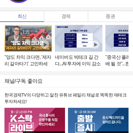
최신
경제
증권
"양도 차익 크다면, '제자
네이버도 빅테크 길 간
"중국산 폴리실
리 갈아타기' 고민하세
다...AI 투자에 이익 감소
배 될 것"...한
요" [우동집 인터뷰]
기회
채널/구독 좋아요
한국경제TV의 다양하고 알찬 유튜브 패밀리 채널로 똑똑한 재테크
투자하세요!