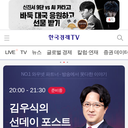
4
/
5
LIVE
TV
뉴스
글로벌 경제
칼럼·연재
증권 데이
NO.1 와우넷 파트너 - 방송에서 못다한 이야기
20:00 - 21:30
준비중
김우식의
선데이 포스트
테크 길 간
"중국산 폴리실리콘 값 4배