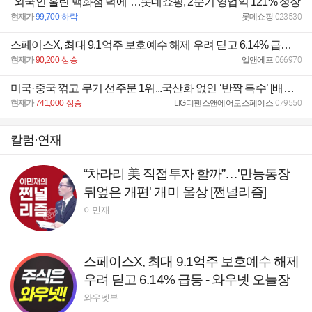
"외국인 홀린 백화점 덕에"…롯데쇼핑, 2분기 영업익 121% 성장
현재가
99,700
하락
롯데쇼핑
023530
스페이스X, 최대 9.1억주 보호예수 해제 우려 딛고 6.14% 급등 - 와우넷 오늘장전략
현재가
90,200
상승
엘앤에프
066970
미국·중국 꺾고 무기 선주문 1위...국산화 없인 ‘반짝 특수’ [배창학의 방산인사이드]
현재가
741,000
상승
LIG디펜스앤에어로스페이스
079550
칼럼·연재
“차라리 美 직접투자 할까”…'만능통장
뒤엎은 개편' 개미 울상 [쩐널리즘]
이민재
스페이스X, 최대 9.1억주 보호예수 해제
우려 딛고 6.14% 급등 - 와우넷 오늘장
전략
와우넷부