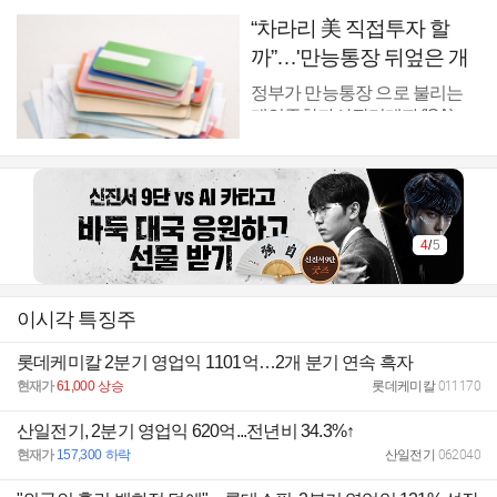
“차라리 美 직접투자 할
까”…'만능통장 뒤엎은 개
편' 개미 울상 [쩐널리즘]
정부가 만능통장 으로 불리는
개인종합자산관리계좌(ISA) ...
4
/
5
이시각 특징주
롯데케미칼 2분기 영업익 1101억…2개 분기 연속 흑자
현재가
61,000
상승
롯데케미칼
011170
산일전기, 2분기 영업익 620억...전년비 34.3%↑
현재가
157,300
하락
산일전기
062040