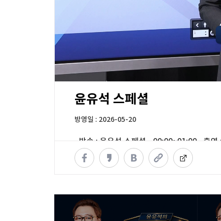
00:11
55:28
윤유석 스페셜
방영일 : 2026-05-20
· 방송 :
윤유석 스페셜
, 00:00~01:00 · 
※ 영상 문의는
webmaster@wowtv.co.kr
로 
※ 안정적인 시청을 위해 HTML5가 지원되는 Chrom