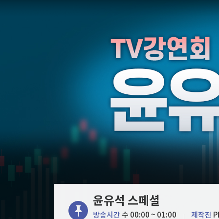
한국경제TV
뉴스홈
[포토+] 박정민, '멋짐 가득한 모습~'
머니팜 모닝라이브
증권
굿모닝 작전
금융
"나야, '흑백요리사' 시즌3"
오늘장 뭐사지?
부동산
[온에어] 건강매거진
[오후5시] 뉴스플러스
사회
온로드 (ON ROAD) 인사이트
글로벌경제
삼전닉스 문턱 높였더니…코스닥 레버리지 '불기
랭킹뉴스
삼전닉스 문턱 높였더니…코스닥 레버리지 '불기
미네르바아카데미
증권 데이터
스페셜강의
특징주 뉴스
투자/재테크
매매신호 (랭킹100
부동산/세무
투자분석
윤유석 스페셜
산업
국내증시
[모집-3기-] 돈버는 트레이딩 투자 북클럽
환율
방송시간
수 00:00 ~ 01:00
제작진
P