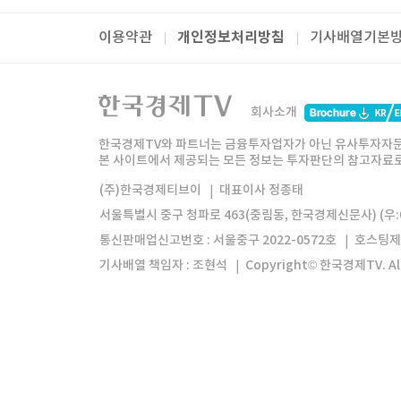
개인정보처리방침
이용약관
기사배열기본
패밀리사이트
한국경제TV
와우넷
주식창
미네르
회사소개
한경미디어그룹
한국경제신문
한국경제
한국경제TV와 파트너는 금융투자업자가 아닌 유사투자자문
본 사이트에서 제공되는 모든 정보는 투자판단의 참고자료로 
모바일앱
한국경제TV앱
주식창앱
(주)한국경제티브이
대표이사 정종태
서울특별시 중구 청파로 463(중림동, 한국경제신문사) (우:0
통신판매업신고번호 : 서울중구 2022-0572호
호스팅제
기사배열 책임자 : 조현석
Copyright© 한국경제TV. All 