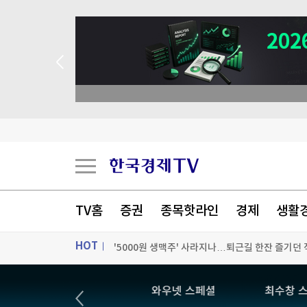
TV홈
증권
종목핫라인
경제
생활
삼전닉스 문턱 높였더니…코스닥 레버리지 '불기
HOT
후진 차량 골라 '쿵'…44차례 사고로 2억원 챙긴
ON AIR
뉴스
와우넷 스페셜
최수창 
돼지고기값 내렸는데…식당 삼겹살 비싼 이유 따로