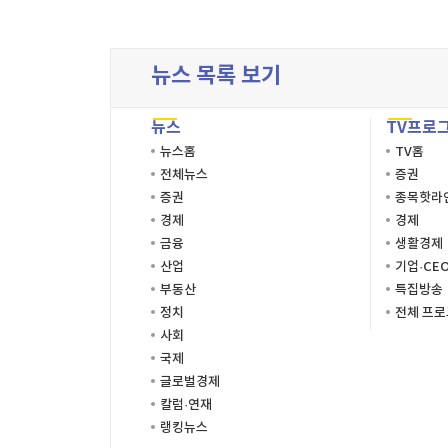
이름
이름
이름
시간
시작시
주소
뉴스 목록 보기
종료시
이미지
뉴스
TV프로
설명
뉴스홈
TV홈
전체뉴스
증권
증권
종목핫라
경제
경제
금융
생활경제
산업
기업·CE
부동산
특집방송
정치
전체 프
사회
국제
글로벌경제
칼럼·연재
랭킹뉴스