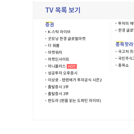
TV 목록 보기
투자의 
증권
한경 글
K-스탁 라이브
굿모닝 한경 글로벌마켓
종목핫라
더 워룸
국고처 
마켓워치
국민주식고
마켓인사이트
종목쇼
머니플러스
HOT
성공투자 오후증시
이상로 - 텐텐배거 투자공식 시즌2
출발증시 1부
출발증시 2부
판도라 (판을 읽는 도파민 라이브)