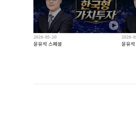
2026-05-20
2026-0
윤유석 스페셜
윤유석
록
마지막목록
책
구
플