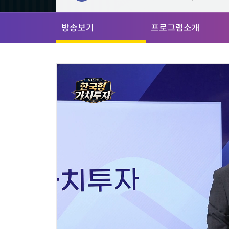
[할인50%] 한·미 투자 올인원 클래스
해외증시
방송보기
프로그램소개