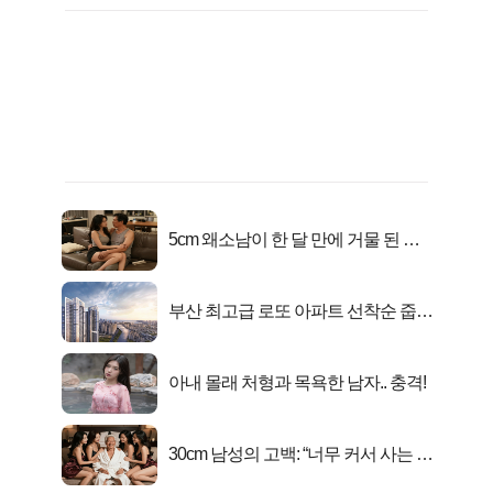
5cm 왜소남이 한 달 만에 거물 된 사
연
부산 최고급 로또 아파트 선착순 줍줍
떴다!
아내 몰래 처형과 목욕한 남자.. 충격!
30cm 남성의 고백: “너무 커서 사는 게
행복해요”