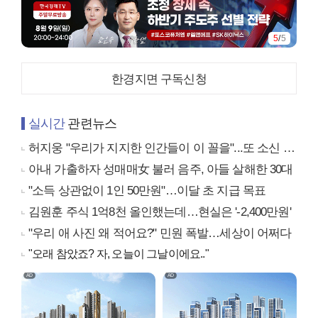
5
/
5
한경지면 구독신청
실시간
관련뉴스
허지웅 "우리가 지지한 인간들이 이 꼴을"...또 소신 발언
아내 가출하자 성매매女 불러 음주, 아들 살해한 30대
"소득 상관없이 1인 50만원"…이달 초 지급 목표
김원훈 주식 1억8천 올인했는데…현실은 '-2,400만원'
"우리 애 사진 왜 적어요?" 민원 폭발…세상이 어쩌다
"오래 참았죠? 자, 오늘이 그날이에요.."