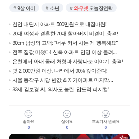
9살 아이
소년
와우넷
오늘장전략
천안 대단지 아파트 500만원으로 내집마련!
20대 여성과 결혼한 70대 할아버지 비결이..충격!
30cm 남성의 고백: “너무 커서 사는 게 행복해요”
전주 집값 미쳤다! 신축 아파트 만명 이상 몰려...
온천에서 아내 몰래 처형과 사랑나눈 이야기..충격!
빚 2,000만원 이상, 나라에서 90% 갚아준다!
서울 동작구 사당 반값 최저가아파트 마지막...
83세 김보경 씨, 의사도 놀란 ‘압도적 피지컬’
좋아요
싫어요
후속기사 원해요
0
0
0