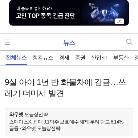
1
/
5
뉴스
홈
전체뉴스
랭킹뉴스
경제
증권
산업·IT
부동산
9살 아이 1년 반 화물차에 감금…쓰
레기 더미서 발견
와우넷
오늘장전략
스페이스X, 최대 9.1억주 보호예수 해제 우려 딛고 6.14%
급등 - 와우넷 오늘장전략