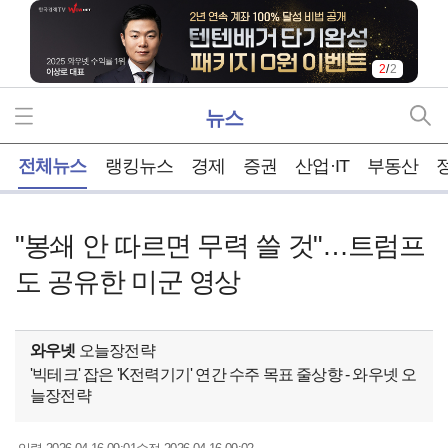
2
/
2
뉴스
홈
전체뉴스
랭킹뉴스
경제
증권
산업·IT
부동산
"봉쇄 안 따르면 무력 쓸 것"…트럼프
도 공유한 미군 영상
와우넷
오늘장전략
'빅테크' 잡은 'K전력기기' 연간 수주 목표 줄상향 - 와우넷 오
늘장전략