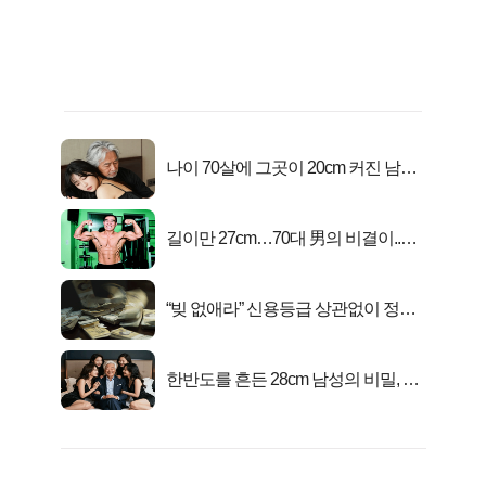
나이 70살에 그곳이 20cm 커진 남자..
충격!
길이만 27cm…70대 男의 비결이..충
격!
“빚 없애라” 신용등급 상관없이 정부
서 2억지원!
한반도를 흔든 28cm 남성의 비밀, 매
일 밤 즐거워