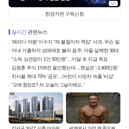
1
/
2
한경지면 구독신청
실시간
관련뉴스
'패러디 여왕' 이수지 "제 불찰이자 책임" 사과, 무슨 일
아내 가출하자 성매매女 불러 음주, 아들 살해한 30대
"소득 상관없이 1인 50만원"…이달 초 지급 목표
김원훈 주식 1억8천 올인했는데…현실은 '-2,400만원'
치사율 최대 75% '공포'…어린이 사망자 속출 '비상'
"오래 참았죠? 자, 오늘이 그날이에요.."
강서구 ‘반값’ 신축 아파트
세계에서 가장 큰 중요부