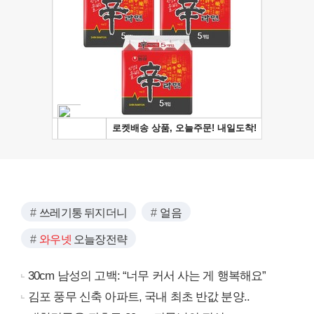
쓰레기통 뒤지더니
얼음
와우넷
오늘장전략
30cm 남성의 고백: “너무 커서 사는 게 행복해요”
김포 풍무 신축 아파트, 국내 최초 반값 분양..