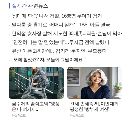
실시간
관련뉴스
'성매매 단속' 나선 경찰, 1666명 무더기 검거
말다툼 중 흉기로 '어머니 살해'…18세 아들 결국
편의점 女사장 살해 시도한 30대男...직원·손님이 막아
"안전하다는 말 믿었는데"…투자금 전액 날렸다
유산 아픔 2년 만에…김기리·문지인, 부모됐다
"오래 참았죠? 자, 오늘이 그날이에요.."
금수저의 솔직고백 "명품
71세 민혜숙 씨, 미인대회
은 다 여기서.."
평정한 ‘방부제 여신’
뉴스캐스트
뉴스캐스트