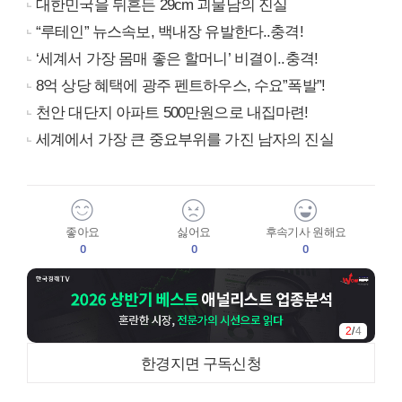
대한민국을 뒤흔든 29cm 괴물남의 진실
“루테인” 뉴스속보, 백내장 유발한다..충격!
‘세계서 가장 몸매 좋은 할머니’ 비결이..충격!
8억 상당 혜택에 광주 펜트하우스, 수요”폭발”!
천안 대단지 아파트 500만원으로 내집마련!
세계에서 가장 큰 중요부위를 가진 남자의 진실
좋아요
싫어요
후속기사 원해요
0
0
0
3
/
4
한경지면 구독신청