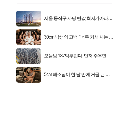
서울 동작구 사당 반값 최저가아파트
마지막...
30cm 남성의 고백: “너무 커서 사는 게
행복해요”
오늘밤 187억뿌린다, 먼저 주우면 최
대1억..!
5cm 왜소남이 한 달 만에 거물 된 사
연