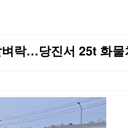
TV홈
무료방송
전체뉴스
증권
파트너스
경제
종목핫라인
추천 상
산업
경제
오늘의 
정치
생활경제
수익후기
국제
기업·CEO
이벤트
칼럼·연재
날벼락…당진서 25t 화물
특집방송
전체 프로그램
채널/편성
지역별채널
)
편성표