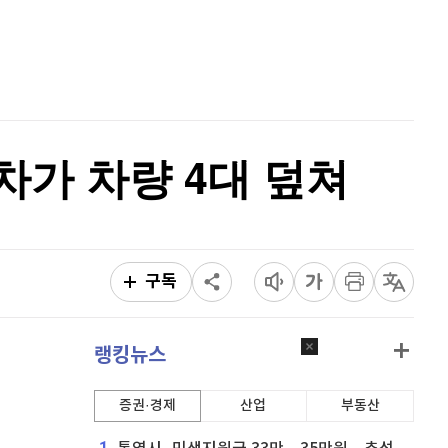
리플
1,460
(
-0.48%
)
홈
AI추천
비트코인 캐시
303,400
(
-0.97%
)
품
마켓이슈
특징주
이벤트
이오스
896
(
-0.45%
)
비트코인 골드
1,313
(
-763.82%
)
차가 차량 4대 덮쳐
퀀텀
939
(
1.4%
)
이더리움 클래식
9,150
(
-0.44%
)
비트코인
91,270,000
(
-0.27%
)
구독
랭킹뉴스
증권·경제
산업
부동산
1