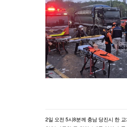
[할인50%] 한·미 투자 올인원 클래스
해외증시
2일 오전 5시8분께 충남 당진시 한 교