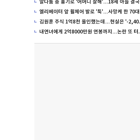
말다툼 중 흉기로 '어머니 살해'…18세 아들 결국
내연녀