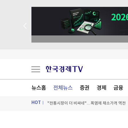
뉴스홈
전체뉴스
증권
경제
금융
HOT
"전통시장이 더 비싸네"…폭염에 채소가격 역전
코코아값 반토막에도 초콜릿 가격은 그대로인 까
ON AIR
뉴스
천연고무값 1년 새 30% '껑충'