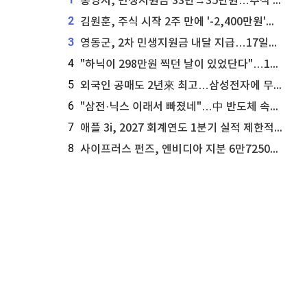
통영시, 민생지원금 33만→35만원…추석 전 푼다
2
김원훈, 주식 시작 2주 만에 '-2,400만원'…"차 한 대 값 날렸다"
3
영동군, 2차 민생지원금 내달 지급…17일부터 신청 접수
4
"하닉이 298만원 찍던 날이 있었단다"…100만 클릭 '전래동화' 정체
5
외국인 공매도 2년來 최고…삼성전자에 무슨일이 [B급기자의 B급리포트]
6
"삼전·닉스 이래서 빠졌네"…中 반도체 속사정 [B급기자의 B급리포트]
7
애플 3i, 2027 회계연도 1분기 실적 제한적 검토 통과
8
사이프러스 펀즈, 엔비디아 지분 6만7250주 매각