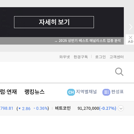
→ 2026 상반기 베스트 애널리스트 업종 분석
와우넷
한경구독
로그인
고객센터
럼·연재
랭킹뉴스
지역별채널
편성표
798.81
0.36%
)
비트코인
91,270,000
(
-0.27%
)
(
2.86
이더리움
2,704,000
(
0.04%
)
넷
주식창