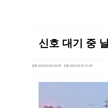
한국경제TV
뉴스홈
'겨울 간식' 고구마, 사실 지금부터 제철
머니팜 모닝라이브
증권
굿모닝 작전
금융
[포토+] 박정민, '멋짐 가득한 모습~'
오늘장 뭐사지?
부동산
"나야, '흑백요리사' 시즌3"
[오후5시] 뉴스플러스
사회
온로드 (ON ROAD) 인사이트
글로벌경제
[온에어] 국고처 2부
신호 대기 중 
랭킹뉴스
"전통시장이 더 비싸네"…폭염에 채소가격 역전
"전통시장이 더 비싸네"…폭염에 채소가격 역전
입력
2026-05-02 20:59
수정
2026-05-02 21:00
미네르바아카데미
증권 데이터
스페셜강의
특징주 뉴스
투자/재테크
매매신호 (랭킹100
부동산/세무
투자분석
산업
국내증시
[모집-3기-] 돈버는 트레이딩 투자 북클럽
환율