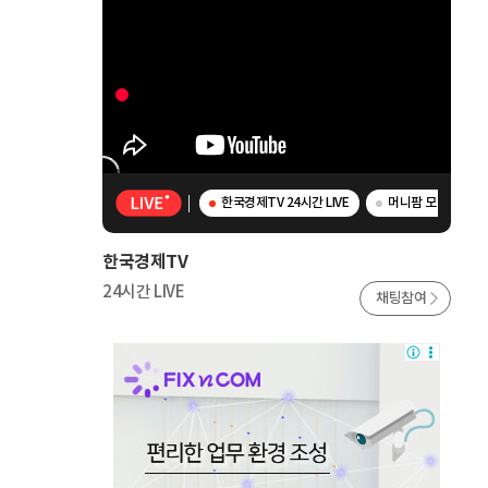
한국경제TV 24시간 LIVE
머니팜 모닝라이브 
한국경제TV
24시간 LIVE
채팅참여