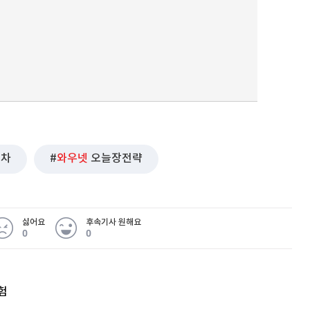
퀀텀
이더리움 클래식
9
물차
와우넷
오늘장전략
싫어요
후속기사 원해요
0
0
험