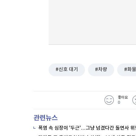
신호 대기
차량
화
좋아요
0
관련뉴스
폭염 속 심장이 '두근'…그냥 넘겼다간 돌연사 위