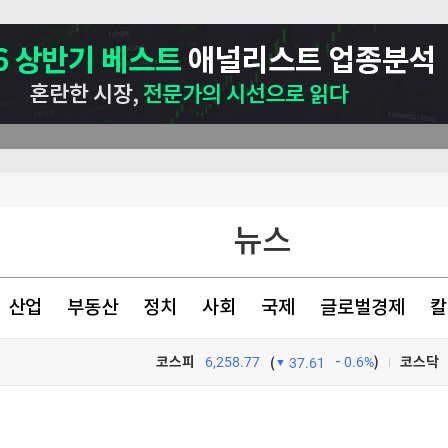
뉴스
산업
부동산
정치
사회
국제
글로벌경제
칼
코스피
6,258.77
0.6%
)
코스닥
(
37.61
닭
TV프로그램
와우