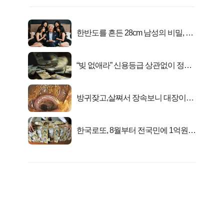
한반도를 흔든 28cm 남성의 비밀, 매
일 밤 즐거워
“빚 없애라” 신용등급 상관없이 정부
서 2억지원!
방귀잦고,살쪄서 장속보니 대장이아
니라..
한국로또, 8월부터 전국민에 1억원씩
준다