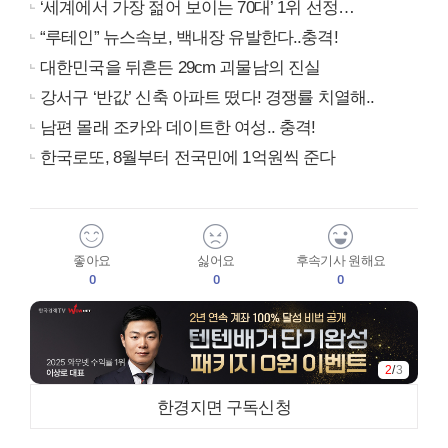
‘세계에서 가장 젊어 보이는 70대’ 1위 선정…
“루테인” 뉴스속보, 백내장 유발한다..충격!
대한민국을 뒤흔든 29cm 괴물남의 진실
강서구 ‘반값’ 신축 아파트 떴다! 경쟁률 치열해..
남편 몰래 조카와 데이트한 여성.. 충격!
한국로또, 8월부터 전국민에 1억원씩 준다
좋아요
싫어요
후속기사 원해요
0
0
0
2
/
3
한경지면 구독신청