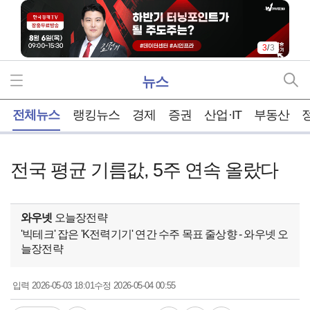
3
/
3
뉴스
홈
전체뉴스
랭킹뉴스
경제
증권
산업·IT
부동산
전국 평균 기름값, 5주 연속 올랐다
와우넷
오늘장전략
'빅테크' 잡은 'K전력기기' 연간 수주 목표 줄상향 - 와우넷 오
늘장전략
2026-05-03 18:01
2026-05-04 00:55
입력
수정