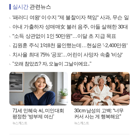
실시간
관련뉴스
'패러디 여왕' 이수지 "제 불찰이자 책임" 사과, 무슨 일
아내 가출하자 성매매女 불러 음주, 아들 살해한 30대
"소득 상관없이 1인 50만원"…이달 초 지급 목표
김원훈 주식 1억8천 올인했는데…현실은 '-2,400만원'
치사율 최대 75% '공포'…어린이 사망자 속출 '비상'
"오래 참았죠? 자, 오늘이 그날이에요.."
71세 민혜숙 씨, 미인대회
30cm 남성의 고백: “너무
평정한 ‘방부제 여신’
커서 사는 게 행복해요”
뉴스캐스트
뉴스캐스트