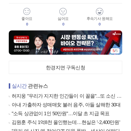
좋아요
싫어요
후속기사 원해요
0
0
0
5
/
5
한경지면 구독신청
실시간
관련뉴스
허지웅 "우리가 지지한 인간들이 이 꼴을"...또 소신 발언
아내 가출하자 성매매女 불러 음주, 아들 살해한 30대
"소득 상관없이 1인 50만원"…이달 초 지급 목표
김원훈 주식 1억8천 올인했는데…현실은 '-2,400만원'