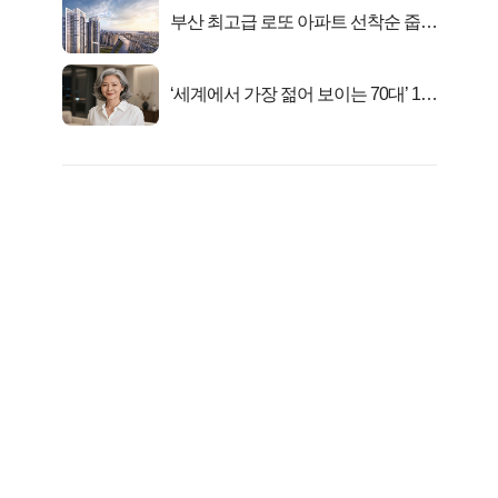
부산 최고급 로또 아파트 선착순 줍줍
떴다!
‘세계에서 가장 젊어 보이는 70대’ 1위
선정…