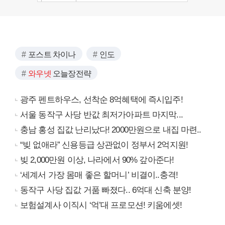
포스트 차이나
인도
와우넷
오늘장전략
광주 펜트하우스, 선착순 8억혜택에 즉시입주!
서울 동작구 사당 반값 최저가아파트 마지막...
충남 홍성 집값 난리났다! 2000만원으로 내집 마련..
“빚 없애라” 신용등급 상관없이 정부서 2억지원!
빚 2,000만원 이상, 나라에서 90% 갚아준다!
‘세계서 가장 몸매 좋은 할머니’ 비결이..충격!
동작구 사당 집값 거품 빠졌다.. 6억대 신축 분양!
보험설계사 이직시 ‘억’대 프로모션! 키움에셋!