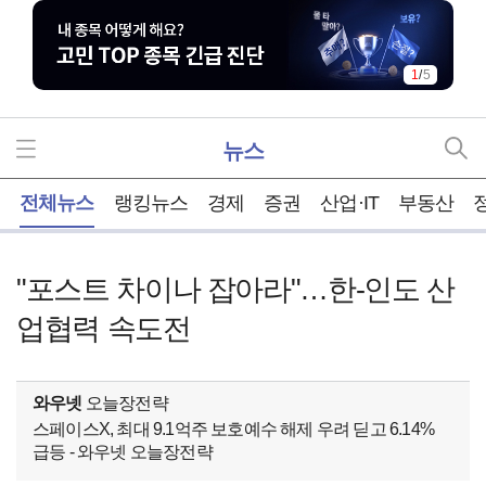
1
/
5
뉴스
홈
전체뉴스
랭킹뉴스
경제
증권
산업·IT
부동산
"포스트 차이나 잡아라"…한-인도 산
업협력 속도전
와우넷
오늘장전략
스페이스X, 최대 9.1억주 보호예수 해제 우려 딛고 6.14%
급등 - 와우넷 오늘장전략