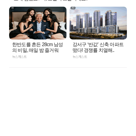
한반도를 흔든 28cm 남성
강서구 ‘반값’ 신축 아파트
의 비밀, 매일 밤 즐거워
떴다! 경쟁률 치열해..
뉴스캐스트
뉴스캐스트