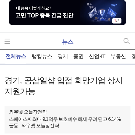
1
/
5
뉴스
홈
전체뉴스
랭킹뉴스
경제
증권
산업·IT
부동산
경기, 공삼일샵 입점 희망기업 상시
지원가능
와우넷
오늘장전략
스페이스X, 최대 9.1억주 보호예수 해제 우려 딛고 6.14%
급등 - 와우넷 오늘장전략