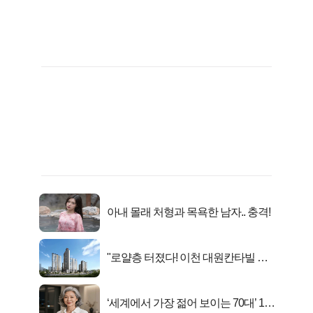
아내 몰래 처형과 목욕한 남자.. 충격!
"로얄층 터졌다! 이천 대원칸타빌 잔
여세대 긴급 공개"
‘세계에서 가장 젊어 보이는 70대’ 1위