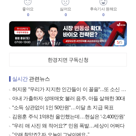
좋아요
싫어요
후속기사 원해요
0
0
0
5
/
5
한경지면 구독신청
실시간
관련뉴스
허지웅 "우리가 지지한 인간들이 이 꼴을"...또 소신 발언
아내 가출하자 성매매女 불러 음주, 아들 살해한 30대
"소득 상관없이 1인 50만원"…이달 초 지급 목표
김원훈 주식 1억8천 올인했는데…현실은 '-2,400만원'
"우리 애 사진 왜 적어요?" 민원 폭발…세상이 어쩌다
"오래 참았죠? 자, 오늘이 그날이에요.."