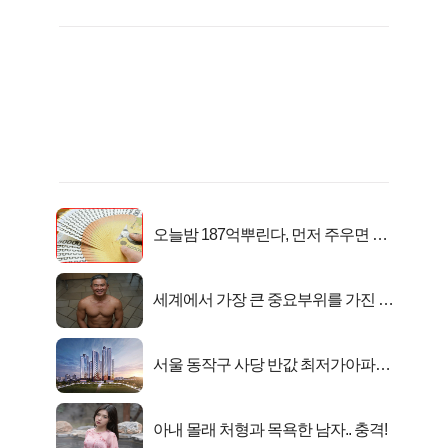
오늘밤 187억뿌린다, 먼저 주우면 최
대1억..!
세계에서 가장 큰 중요부위를 가진 남
자의 진실
서울 동작구 사당 반값 최저가아파트
마지막...
아내 몰래 처형과 목욕한 남자.. 충격!