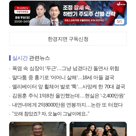
5
/
5
한경지면 구독신청
실시간
관련뉴스
폭염 속 심장이 '두근'…그냥 넘겼다간 돌연사 위험
말다툼 중 흉기로 '어머니 살해'…18세 아들 결국
엘리베이터 앞 휠체어 발로 '툭'…사망케 한 70대 결국
김원훈 주식 1억8천 올인했는데…현실은 '-2,400만원'
내연녀에게 2억8000만원 연봉까지…논란 또 터졌다
"오래 참았죠? 자, 오늘이 그날이에요.."