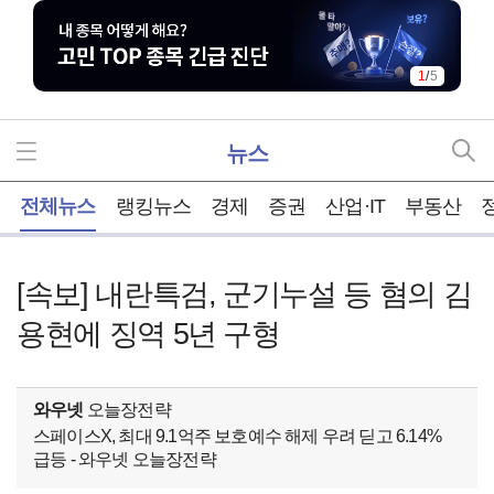
1
/
5
뉴스
홈
전체뉴스
랭킹뉴스
경제
증권
산업·IT
부동산
[속보] 내란특검, 군기누설 등 혐의 김
용현에 징역 5년 구형
와우넷
오늘장전략
스페이스X, 최대 9.1억주 보호예수 해제 우려 딛고 6.14%
급등 - 와우넷 오늘장전략