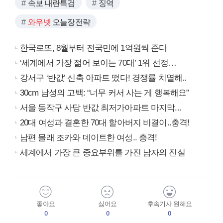
속보 내란특검
징역
와우넷
오늘장전략
한국로또, 8월부터 전국민에 1억원씩 준다
‘세계에서 가장 젊어 보이는 70대’ 1위 선정…
강서구 ‘반값’ 신축 아파트 떴다! 경쟁률 치열해..
30cm 남성의 고백: “너무 커서 사는 게 행복해요”
서울 동작구 사당 반값 최저가아파트 마지막...
20대 여성과 결혼한 70대 할아버지 비결이..충격!
남편 몰래 조카와 데이트한 여성.. 충격!
세계에서 가장 큰 중요부위를 가진 남자의 진실
좋아요
싫어요
후속기사 원해요
0
0
0