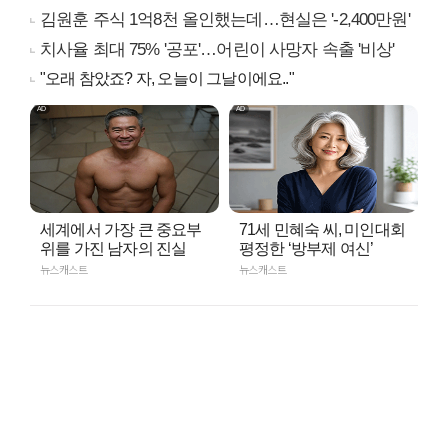
김원훈 주식 1억8천 올인했는데…현실은 '-2,400만원'
치사율 최대 75% '공포'…어린이 사망자 속출 '비상'
"오래 참았죠? 자, 오늘이 그날이에요.."
세계에서 가장 큰 중요부
71세 민혜숙 씨, 미인대회
위를 가진 남자의 진실
평정한 ‘방부제 여신’
뉴스캐스트
뉴스캐스트