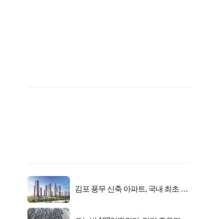
김포 풍무 신축 아파트, 국내 최초 반
값 분양..