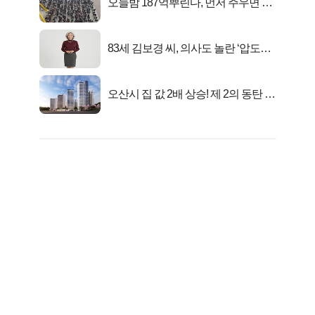
오늘밤 187억뿌린다, 먼저 주우면 최
대1억..!
83세 김보경 씨, 의사도 놀란 ‘압도적
피지컬’
오산시 집 값 2배 상승! 제 2의 동탄 신
화..