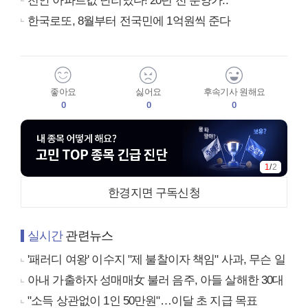
천안 아파트값 난리났다! 20년 전 분양가..
한국로또, 8월부터 전국민에 1억원씩 준다
좋아요
싫어요
후속기사 원해요
0
0
0
1
/
2
한경지면 구독신청
실시간
관련뉴스
'패러디 여왕' 이수지 "제 불찰이자 책임" 사과, 무슨 일
아내 가출하자 성매매女 불러 음주, 아들 살해한 30대
"소득 상관없이 1인 50만원"…이달 초 지급 목표