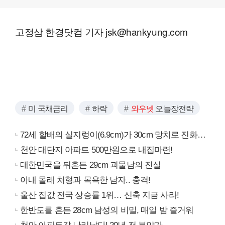
고정삼 한경닷컴 기자 jsk@hankyung.com
미 국채금리
하락
와우넷
오늘장전략
72세 할배의 실지렁이(6.9cm)가 30cm 망치로 진화…
천안 대단지 아파트 500만원으로 내집마련!
대한민국을 뒤흔든 29cm 괴물남의 진실
아내 몰래 처형과 목욕한 남자.. 충격!
울산 집값 전국 상승률 1위… 신축 지금 사라!
한반도를 흔든 28cm 남성의 비밀, 매일 밤 즐거워