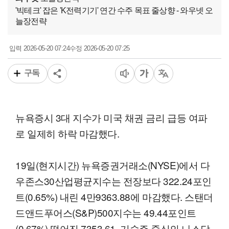
'빅테크' 잡은 'K전력기기' 연간 수주 목표 줄상향 - 와우넷 오
늘장전략
2026-05-20 07:24
2026-05-20 07:25
입력
수정
구독
뉴욕증시 3대 지수가 미국 채권 금리 급등 여파
로 일제히 하락 마감했다.
19일(현지시간) 뉴욕증권거래소(NYSE)에서 다
우존스30산업평균지수는 전장보다 322.24포인
트(0.65%) 내린 4만9363.88에 마감했다. 스탠더
드앤드푸어스(S&P)500지수는 49.44포인트
(0.67%) 떨어진 7353.61, 기술주 중심의 나스닥