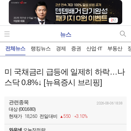
2
/
2
뉴스
홈
전체뉴스
랭킹뉴스
경제
증권
산업·IT
부동산
미 국채금리 급등에 일제히 하락…나
스닥 0.8%↓ [뉴욕증시 브리핑]
관련종목
2026-08-06 18:38
대상 (001680)
18,260
550
3.10%
현재가
전일대비
와우넷
오늘장전략