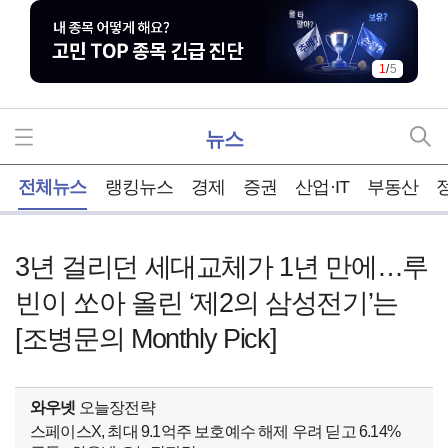
1
/
5
뉴스
홈
전체뉴스
랭킹뉴스
경제
증권
산업·IT
부동산
3년 걸리던 세대교체가 1년 만에…루
빈이 쏘아 올린 ‘제2의 삼성전기’는
[조병문의 Monthly Pick]
와우넷
오늘장전략
스페이스X, 최대 9.1억주 보호예수 해제 우려 딛고 6.14%