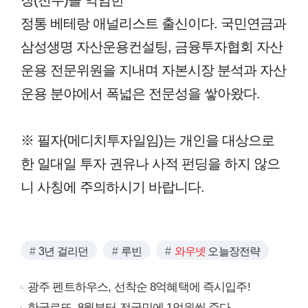
장(전무)을 역임한
정통 베테랑 애널리스트 출신이다. 국민연금과
삼성생명 자산운용컨설팅, 금융투자협회 자산
운용 전문위원을 지내며 자본시장 분석과 자산
운용 분야에서 폭넓은 전문성을 쌓아왔다.
※ 필자(메디치투자일임)는 개인을 대상으로
한 일대일 투자 권유나 사적 펀딩을 하지 않으
니 사칭에 주의하시기 바랍니다.
3년 걸리던
루빈
와우넷
오늘장전략
광주 펜트하우스, 선착순 8억혜택에 즉시입주!
한국로또, 8월부터 전국민에 1억원씩 준다