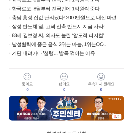
한국로또, 8월부터 전국민에 1억원씩 준다
충남 홍성 집값 난리났다! 2000만원으로 내집 마련..
삼성 반도체 옆, 고덕 신축 반드시 지금 사라!
83세 김보경 씨, 의사도 놀란 ‘압도적 피지컬’
남성활력에 좋은 음식 2위는 마늘, 1위는OO..
계단 내려가다 '철렁'... 발목 꺾이는 이유
좋아요
싫어요
후속기사 원해요
0
0
0
5
/
5