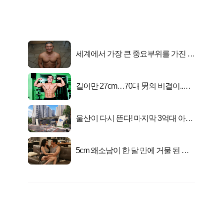
세계에서 가장 큰 중요부위를 가진 남
자의 진실
길이만 27cm…70대 男의 비결이..충
격!
울산이 다시 뜬다! 마지막 3억대 아파
트 로또분양!
5cm 왜소남이 한 달 만에 거물 된 사
연