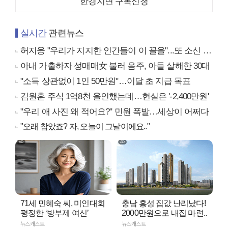
한경지면 구독신청
실시간
관련뉴스
허지웅 "우리가 지지한 인간들이 이 꼴을"...또 소신 발언
아내 가출하자 성매매女 불러 음주, 아들 살해한 30대
"소득 상관없이 1인 50만원"…이달 초 지급 목표
김원훈 주식 1억8천 올인했는데…현실은 '-2,400만원'
"우리 애 사진 왜 적어요?" 민원 폭발…세상이 어쩌다
"오래 참았죠? 자, 오늘이 그날이에요.."
71세 민혜숙 씨, 미인대회
충남 홍성 집값 난리났다!
평정한 ‘방부제 여신’
2000만원으로 내집 마련..
뉴스캐스트
뉴스캐스트