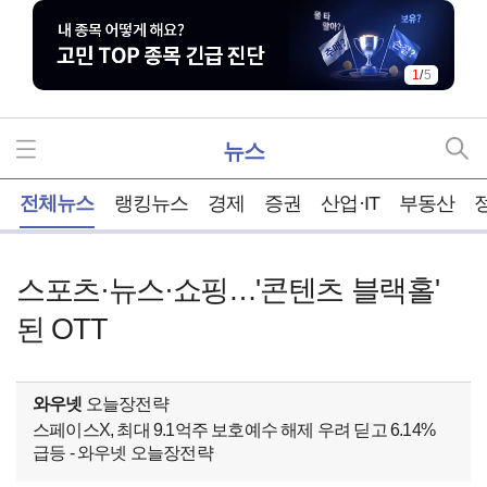
2
/
5
뉴스
홈
전체뉴스
랭킹뉴스
경제
증권
산업·IT
부동산
스포츠·뉴스·쇼핑…'콘텐츠 블랙홀'
된 OTT
와우넷
오늘장전략
스페이스X, 최대 9.1억주 보호예수 해제 우려 딛고 6.14%
급등 - 와우넷 오늘장전략