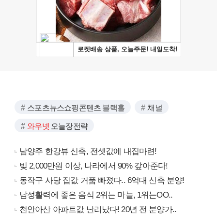
스포츠뉴스쇼핑콘텐츠 블랙홀
채널
와우넷
오늘장전략
남양주 한강뷰 신축, 전셋값에 내집마련!
빚 2,000만원 이상, 나라에서 90% 갚아준다!
동작구 사당 집값 거품 빠졌다.. 6억대 신축 분양!
남성활력에 좋은 음식 2위는 마늘, 1위는OO..
천안아산 아파트값 난리났다! 20년 전 분양가..