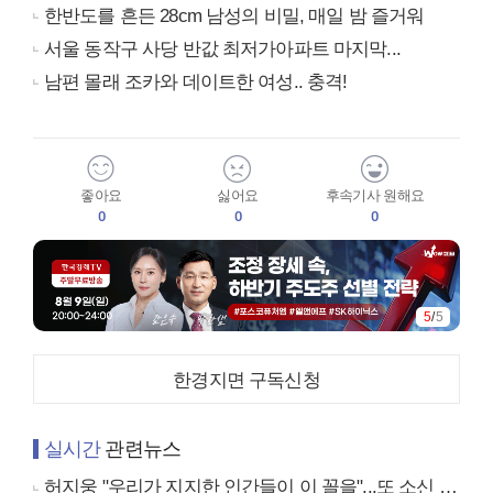
한반도를 흔든 28cm 남성의 비밀, 매일 밤 즐거워
서울 동작구 사당 반값 최저가아파트 마지막...
남편 몰래 조카와 데이트한 여성.. 충격!
좋아요
싫어요
후속기사 원해요
0
0
0
5
/
5
한경지면 구독신청
실시간
관련뉴스
허지웅 "우리가 지지한 인간들이 이 꼴을"...또 소신 발언