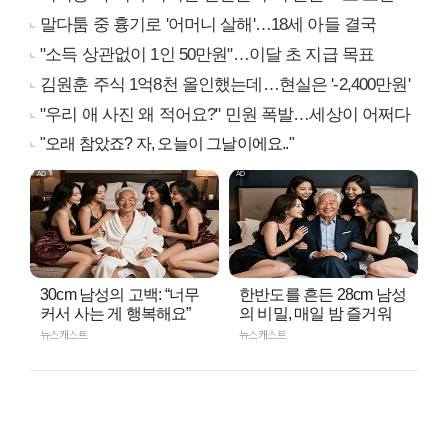
말다툼 중 흉기로 '어머니 살해'…18세 아들 결국
"소득 상관없이 1인 50만원"…이달 초 지급 목표
김원훈 주식 1억8천 올인했는데…현실은 '-2,400만원'
"우리 애 사진 왜 적어요?" 민원 폭발…세상이 어쩌다
"오래 참았죠? 자, 오늘이 그날이에요.."
30cm 남성의 고백: “너무
한반도를 흔든 28cm 남성
커서 사는 게 행복해요”
의 비밀, 매일 밤 즐거워
뉴스캐스트
뉴스캐스트