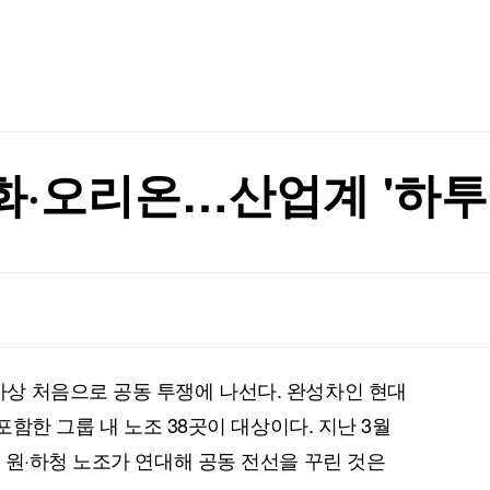
리 난 까닭
TV홈
무료방송
전체뉴스
증권
파트너스
경제
종목핫라인
추천 상
산업
경제
오늘의 
정치
생활경제
수익후기
국제
기업·CEO
이벤트
칼럼·연재
·오리온…산업계 '하투
1명 기각
특집방송
전체 프로그램
1명 기각
채널/편성
지역별채널
상 처음으로 공동 투쟁에 나선다. 완성차인 현대
)
편성표
포함한 그룹 내 노조 38곳이 대상이다. 지난 3월
 원·하청 노조가 연대해 공동 전선을 꾸린 것은