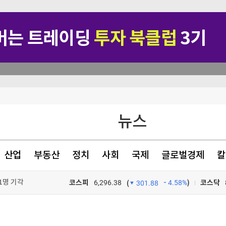
뉴스
산업
부동산
정치
사회
국제
글로벌경제
칼
1명 기각
코스피
6,296.38
4.58%
)
코스닥
(
301.88
혹
TV프로그램
와우