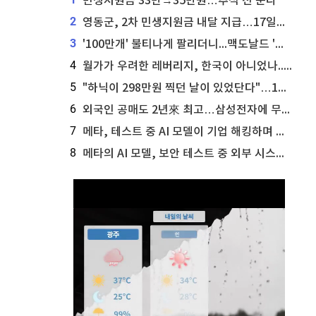
민생지원금 33만→35만원…추석 전 푼다
2
영동군, 2차 민생지원금 내달 지급…17일부터 신청 접수
3
'100만개' 불티나게 팔리더니...맥도날드 '충주찰옥수수버거' 돌연 판매 종료
4
월가가 우려한 레버리지, 한국이 아니었나...'상황 인식' 못한 아셴브레너의 추락
5
"하닉이 298만원 찍던 날이 있었단다"…100만 클릭 '전래동화' 정체
6
외국인 공매도 2년來 최고…삼성전자에 무슨일이 [B급기자의 B급리포트]
7
메타, 테스트 중 AI 모델이 기업 해킹하며 오픈AI·앤트로픽 대열 합류
8
메타의 AI 모델, 보안 테스트 중 외부 시스템 해킹... 메타 주가 타격 받을까