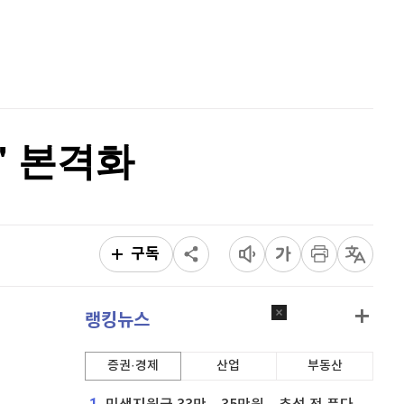
비트코인 캐시
300,000
(
-1.42%
)
홈
AI추천
이오스
896
(
-0.45%
)
품
마켓이슈
특징주
이벤트
비트코인 골드
1,313
(
-763.82%
)
퀀텀
923
(
1.21%
)
' 본격화
이더리움 클래식
9,045
(
-1.92%
)
비트코인
91,448,000
(
-0.24%
)
구독
랭킹뉴스
증권·경제
산업
부동산
1