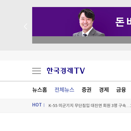
 꽝 없는 룰렛 이벤트
뉴스홈
전체뉴스
증권
경제
금융
K-55 미군기지 무단침입 대진연 회원 3명 구속…
HOT
축구협회, 과거 외국인 심판 10여명에 성 접대 의
국고채 입찰 담합, 15조 과징금 맞나
ON AIR
뉴스