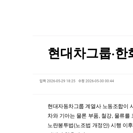
15조 과징금 쇼크…'의무감이 독 됐다' 금융권 난
한국경제TV
뉴스홈
[포토+] 박정민, '멋짐 가득한 모습~'
머니팜 모닝라이브
증권
굿모닝 작전
금융
"나야, '흑백요리사' 시즌3"
오늘장 뭐사지?
부동산
[오후5시] 뉴스플러스
[온에어] 더 워룸
사회
온로드 (ON ROAD) 인사이트
글로벌경제
현대차그룹·한화
K-55 미군기지 무단침입 대진연 회원 3명 구속…
랭킹뉴스
K-55 미군기지 무단침입 대진연 회원 3명 구속…
입력
2026-05-29 18:25
수정
2026-05-30 00:44
미네르바아카데미
증권 데이터
스페셜강의
특징주 뉴스
현대자동차그룹 계열사 노동조합이 사
투자/재테크
매매신호 (랭킹100
부동산/세무
투자분석
차와 기아는 물론 부품, 철강, 물류를 
산업
국내증시
노란봉투법(노조법 개정안) 시행 이후
[모집-3기-] 돈버는 트레이딩 투자 북클럽
환율