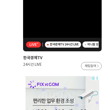
한국경제TV 24시간 LIVE
머니팜 모닝라이브 -
한국경제TV
24시간 LIVE
채팅참여