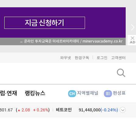
→ 온라인 투자교육은 미네르바아카데미 / minervaacademy.co.kr
와우넷
한경구독
로그인
고객센터
럼·연재
랭킹뉴스
지역별채널
편성표
비트코인
91,448,000
(
-0.24%
)
801.67
0.26%
)
(
2.08
이더리움
2,696,000
(
1.05%
)
넷
주식창
리플
1,486
(
-1.92%
)