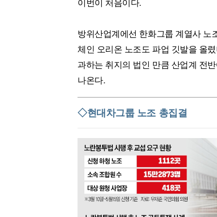
이번이 처음이다.
[할인50%] 한·미 투자 올인원 클래스
해외증시
방위산업계에선 한화그룹 계열사 노조
체인 오리온 노조도 파업 깃발을 올렸
과하는 취지의 법인 만큼 산업계 전반
나온다.
◇현대차그룹 노조 총집결