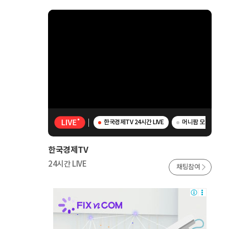
한국경제TV 24시간 LIVE
머니팜 모닝라이브 -
한국경제TV
24시간 LIVE
채팅참여