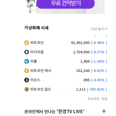
가상화폐 시세
기사 보기 +
920
(
0.00%
)
비트코인
91,401,000
(
-0.48%
)
,230
(
1.43%
)
이더리움
2,704,000
(
-0.37%
)
리플
1,466
(
-1.38%
)
비트코인 캐시
302,200
(
-0.03%
)
이오스
896
(
-0.45%
)
비트코인 골드
1,313
(
-763.82%
)
정보제공 : 빗썸
'한경TV LIVE'
온라인에서 만나는