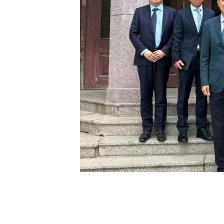
[할인50%] 한·미 투자 올인원 클래스
해외증시