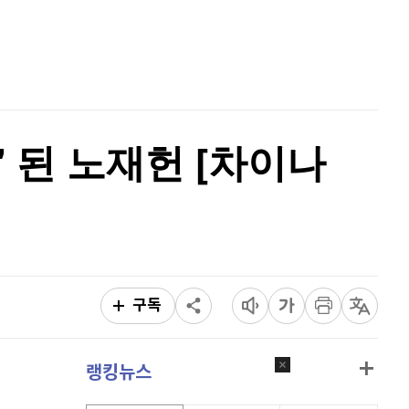
퀀텀
920
(
0%
)
홈
AI추천
이더리움 클래식
9,230
(
1.43%
)
품
마켓이슈
특징주
이벤트
비트코인
91,401,000
(
-0.48%
)
' 된 노재헌 [차이나
구독
랭킹뉴스