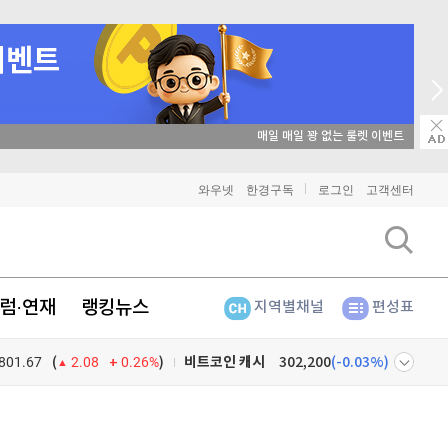
→ 온라인 투자교육은 미네르바아카데미 / minervaacademy.co.kr
비트코인
91,401,000
(
-0.48%
)
와우넷
한경구독
로그인
고객센터
이더리움
2,705,000
(
-0.33%
)
리플
1,468
(
-1.24%
)
럼·연재
랭킹뉴스
지역별채널
편성표
비트코인 캐시
302,200
(
-0.03%
)
801.67
0.26%
)
이오스
896
(
-0.45%
)
(
2.08
비트코인 골드
1,313
(
-763.82%
)
넷
주식창