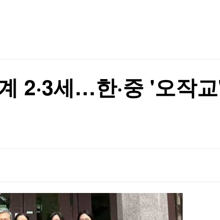
TV홈
무료방송
전체뉴스
뉴스·반역"
증권
파트너스
경제
종목핫라인
추천 상
산업
뉴스·반역"
경제
오늘의 
정치
생활경제
수익후기
국제
기업·CEO
이벤트
칼럼·연재
 2·3세…한·중 '오작교
특집방송
전체 프로그램
채널/편성
지역별채널
)
편성표