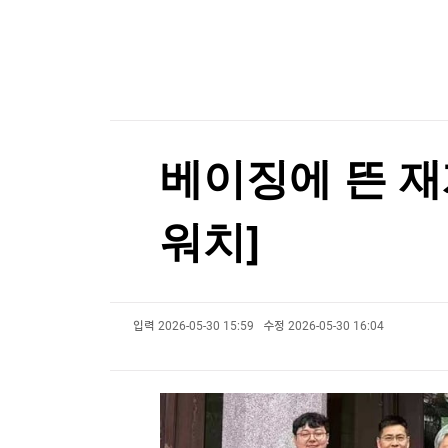
한국경제TV
뉴스홈
트럼프, 탄약부족 탓 '美국방 질책' 보도에 "가짜
머니팜 모닝라이브
증권
굿모닝 작전
금융
트럼프, 탄약부족 탓 '美국방 질책' 보도에 "가짜
오늘장 뭐사지?
부동산
[오후5시] 뉴스플러스
사회
온로드 (ON ROAD) 인사이트
글로벌경제
베이징에 뜬 재계
랭킹뉴스
워치]
미네르바아카데미
증권 데이터
입력
2026-05-30 15:59
수정
2026-05-30 16:04
스페셜강의
특징주 뉴스
투자/재테크
매매신호 (랭킹100
부동산/세무
투자분석
산업
국내증시
[모집-3기-] 돈버는 트레이딩 투자 북클럽
환율