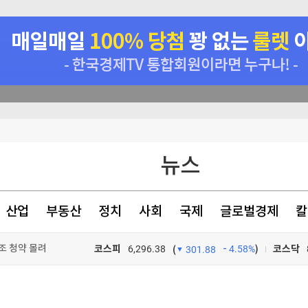
뉴스·반역"
뉴스
명
산업
부동산
정치
사회
국제
글로벌경제
칼
4조 청약 몰려
코스피
6,296.38
4.58%
)
코스닥
(
301.88
TV프로그램
와우