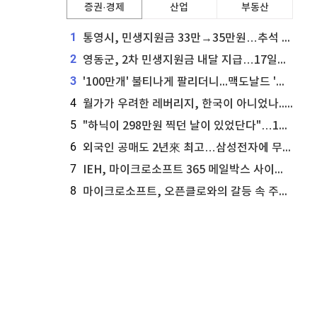
증권·경제
산업
부동산
1
통영시, 민생지원금 33만→35만원…추석 전 푼다
2
영동군, 2차 민생지원금 내달 지급…17일부터 신청 접수
3
'100만개' 불티나게 팔리더니...맥도날드 '충주찰옥수수버거' 돌연 판매 종료
4
월가가 우려한 레버리지, 한국이 아니었나...'상황 인식' 못한 아셴브레너의 추락
5
"하닉이 298만원 찍던 날이 있었단다"…100만 클릭 '전래동화' 정체
6
외국인 공매도 2년來 최고…삼성전자에 무슨일이 [B급기자의 B급리포트]
7
IEH, 마이크로소프트 365 메일박스 사이버보안 사고 조사 착수
8
마이크로소프트, 오픈클로와의 갈등 속 주가 상승