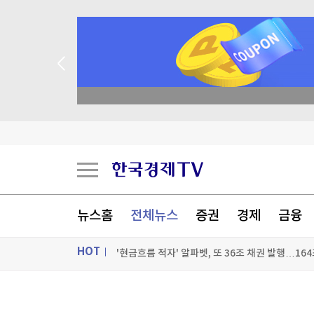
 꽝 없는 룰렛 이벤트
트럼프, 탄약부족 탓 '美국방 질책' 보도에 "가짜
[속보] 트럼프, 폴리실리콘 산업 보호 행정명령 서
[속보] 트럼프 '美 원정출산 금지' 행정명령 서명
뉴스홈
전체뉴스
증권
경제
금융
'현금흐름 적자' 알파벳, 또 36조 채권 발행…16
HOT
[포토+] 박정민, '멋짐 가득한 모습~'
"나야, '흑백요리사' 시즌3"
ON AIR
뉴스
[온에어] 신박한 경제토크 킥