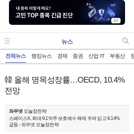
1
/
5
뉴스
홈
전체뉴스
랭킹뉴스
경제
증권
산업·IT
부동산
韓 올해 명목성장률…OECD, 10.4%
전망
와우넷
오늘장전략
스페이스X, 최대 9.1억주 보호예수 해제 우려 딛고 6.14%
급등 - 와우넷 오늘장전략