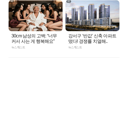
30cm 남성의 고백: “너무
강서구 ‘반값’ 신축 아파트
커서 사는 게 행복해요”
떴다! 경쟁률 치열해..
뉴스캐스트
뉴스캐스트