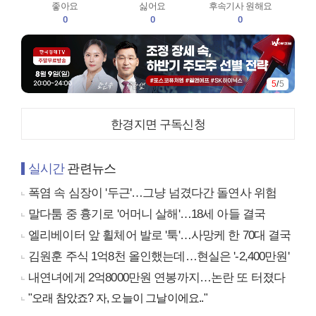
좋아요
싫어요
후속기사 원해요
0
0
0
5
/
5
한경지면 구독신청
실시간
관련뉴스
폭염 속 심장이 '두근'…그냥 넘겼다간 돌연사 위험
말다툼 중 흉기로 '어머니 살해'…18세 아들 결국
엘리베이터 앞 휠체어 발로 '툭'…사망케 한 70대 결국
김원훈 주식 1억8천 올인했는데…현실은 '-2,400만원'
내연녀에게 2억8000만원 연봉까지…논란 또 터졌다
"오래 참았죠? 자, 오늘이 그날이에요.."