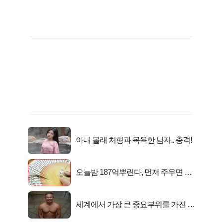
아내 몰래 처형과 목욕한 남자.. 충격!
오늘밤 187억뿌린다, 먼저 주우면 최
대1억..!
세계에서 가장 큰 중요부위를 가진 남
자의 진실