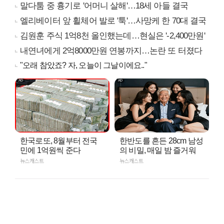
말다툼 중 흉기로 '어머니 살해'…18세 아들 결국
엘리베이터 앞 휠체어 발로 '툭'…사망케 한 70대 결국
김원훈 주식 1억8천 올인했는데…현실은 '-2,400만원'
내연녀에게 2억8000만원 연봉까지…논란 또 터졌다
"오래 참았죠? 자, 오늘이 그날이에요.."
한국로또, 8월부터 전국
한반도를 흔든 28cm 남성
민에 1억원씩 준다
의 비밀, 매일 밤 즐거워
뉴스캐스트
뉴스캐스트