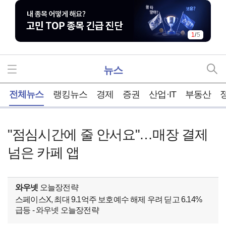
1
/
5
뉴스
홈
전체뉴스
랭킹뉴스
경제
증권
산업·IT
부동산
"점심시간에 줄 안서요"…매장 결제
넘은 카페 앱
와우넷
오늘장전략
스페이스X, 최대 9.1억주 보호예수 해제 우려 딛고 6.14%
급등 - 와우넷 오늘장전략