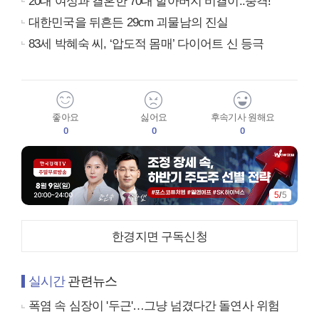
20대 여성과 결혼한 70대 할아버지 비결이..충격!
대한민국을 뒤흔든 29cm 괴물남의 진실
83세 박혜숙 씨, ‘압도적 몸매’ 다이어트 신 등극
좋아요
싫어요
후속기사 원해요
0
0
0
5
/
5
한경지면 구독신청
실시간
관련뉴스
폭염 속 심장이 '두근'…그냥 넘겼다간 돌연사 위험