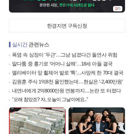
2
/
5
한경지면 구독신청
실시간
관련뉴스
폭염 속 심장이 '두근'…그냥 넘겼다간 돌연사 위험
말다툼 중 흉기로 '어머니 살해'…18세 아들 결국
엘리베이터 앞 휠체어 발로 '툭'…사망케 한 70대 결국
김원훈 주식 1억8천 올인했는데…현실은 '-2,400만원'
내연녀에게 2억8000만원 연봉까지…논란 또 터졌다
"오래 참았죠? 자, 오늘이 그날이에요.."