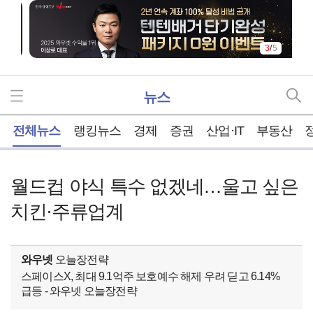
3
/
5
뉴스
홈
전체뉴스
랭킹뉴스
경제
증권
산업·IT
부동산
월드컵 야식 특수 없겠네…울고 싶은
치킨·주류업계
와우넷
오늘장전략
스페이스X, 최대 9.1억주 보호예수 해제 우려 딛고 6.14%
급등 - 와우넷 오늘장전략