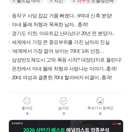
월드컵 야식
치킨
와우넷
오늘장전략
동작구 사당 집값 거품 빠졌다.. 6억대 신축 분양!
아내 몰래 처형과 목욕한 남자.. 충격!
경기도 이천, 아파트값 난리났다! 20년 전 분양가..
세계에서 가장 큰 중요부위를 가진 남자의 진실
‘세계에서 가장 젊어 보이는 70대’ 1위 선정…
삼성반도체도시 고덕 폭등 시작? 대장단지로 몰린다!
온천에서 아내 몰래 처형과 사랑나눈 이야기..충격!
20대 여성과 결혼한 70대 할아버지 비결이..충격!
좋아요
싫어요
후속기사 원해요
0
0
0