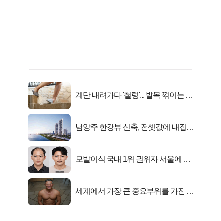
계단 내려가다 '철렁'... 발목 꺾이는 이
유
남양주 한강뷰 신축, 전셋값에 내집마
련!
모발이식 국내 1위 권위자 서울에 있
었다..
세계에서 가장 큰 중요부위를 가진 남
자의 진실