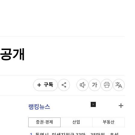
홈
퀀텀
915
(
-0.55%
)
AI추천
이더리움 클래식
9,190
(
0.99%
)
품
마켓이슈
특징주
이벤트
비트코인
91,555,000
(
-0.31%
)
 공개
구독
랭킹뉴스
증권·경제
산업
부동산
1