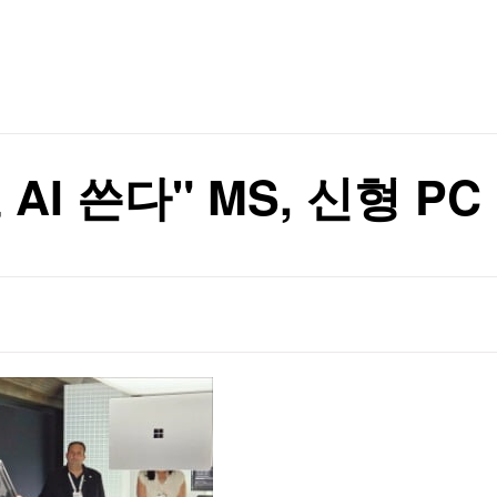
TV홈
무료방송
전체뉴스
증권
파트너스
경제
종목핫라인
추천 상
산업
경제
오늘의 
정치
생활경제
수익후기
국제
기업·CEO
이벤트
칼럼·연재
AI 쓴다" MS, 신형 PC
특집방송
전체 프로그램
채널/편성
지역별채널
)
편성표