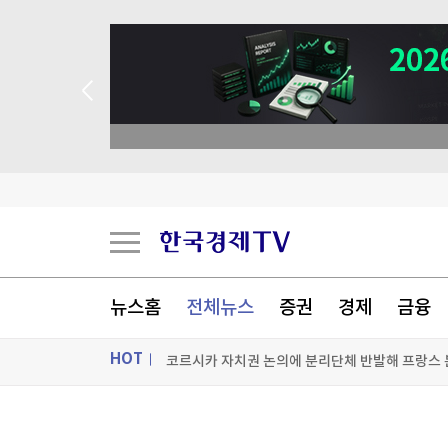
 애널리스트 업종 분석
'창사 첫 파업' 카카오, 연봉 6.3% 인상 합의
성일하이텍, 애프터마켓서 10%대 급등
뉴스홈
전체뉴스
증권
경제
금융
코르시카 자치권 논의에 분리단체 반발해 프랑스 
HOT
[포토+] 박정민, '멋짐 가득한 모습~'
ON AIR
뉴스
"나야, '흑백요리사' 시즌3"