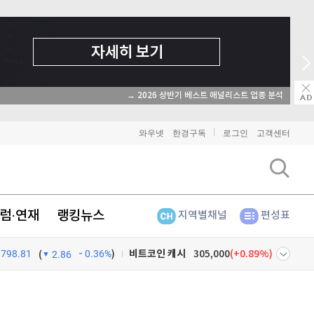
→ 온라인 투자교육은 미네르바아카데미 / minervaacademy.co.kr
와우넷
한경구독
로그인
고객센터
비트코인
91,555,000
(
-0.31%
)
이더리움
2,701,000
(
-0.48%
)
리플
1,462
(
-1.67%
)
럼·연재
랭킹뉴스
지역별채널
편성표
비트코인 캐시
305,000
(
0.89%
)
798.81
0.36%
)
(
2.86
이오스
896
(
-0.45%
)
넷
주식창
비트코인 골드
1,313
(
-763.82%
)