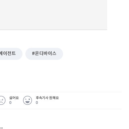
에이전트
온디바이스
싫어요
후속기사 원해요
0
0
허지웅 "우리가 지지한 인간들이 이 꼴을"...또 소신 발언