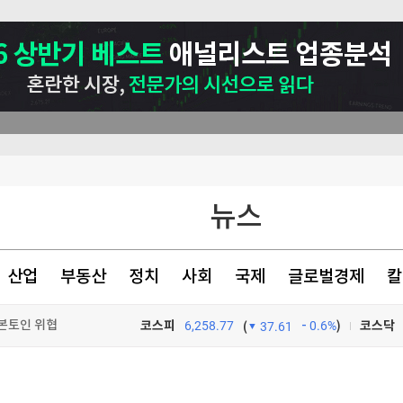
뉴스
관악구, 혁신 스타트업과 손잡고 공공서비스 혁신 나선다 ‘관악S밸리 실증 지원’ 업무협약 체결
산업
부동산
정치
사회
국제
글로벌경제
칼
본토인 위협
코스피
6,258.77
0.6%
)
코스닥
(
37.61
TV프로그램
와우