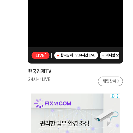
한국경제TV 24시간 LIVE
머니팜 모닝라이브 
한국경제TV
24시간 LIVE
채팅참여