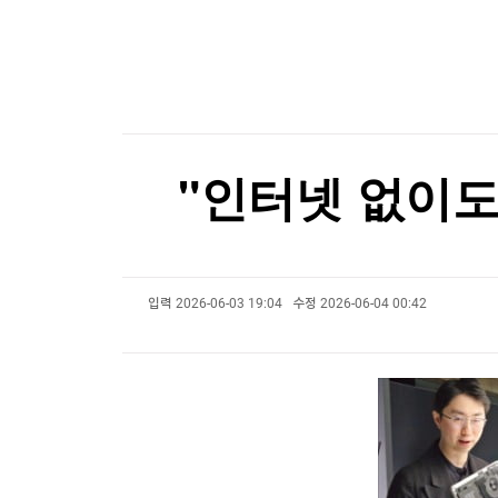
[온에어] 경제전쟁 꾼 시즌3
한국경제TV
뉴스홈
머니팜 모닝라이브
증권
'창사 첫 파업' 카카오, 연봉 6.3% 인상 합의
굿모닝 작전
금융
'창사 첫 파업' 카카오, 연봉 6.3% 인상 합의
오늘장 뭐사지?
부동산
[오후5시] 뉴스플러스
사회
온로드 (ON ROAD) 인사이트
글로벌경제
"인터넷 없이도 
랭킹뉴스
입력
2026-06-03 19:04
수정
2026-06-04 00:42
미네르바아카데미
증권 데이터
스페셜강의
특징주 뉴스
투자/재테크
매매신호 (랭킹100
부동산/세무
투자분석
산업
국내증시
[모집-3기-] 돈버는 트레이딩 투자 북클럽
환율