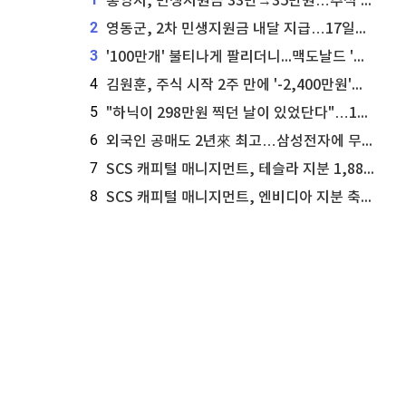
통영시, 민생지원금 33만→35만원…추석 전 푼다
2
영동군, 2차 민생지원금 내달 지급…17일부터 신청 접수
3
'100만개' 불티나게 팔리더니...맥도날드 '충주찰옥수수버거' 돌연 판매 종료
4
김원훈, 주식 시작 2주 만에 '-2,400만원'…"차 한 대 값 날렸다"
5
"하닉이 298만원 찍던 날이 있었단다"…100만 클릭 '전래동화' 정체
6
외국인 공매도 2년來 최고…삼성전자에 무슨일이 [B급기자의 B급리포트]
7
SCS 캐피털 매니지먼트, 테슬라 지분 1,889주 추가 매수
8
SCS 캐피털 매니지먼트, 엔비디아 지분 축소...8,590주 매도