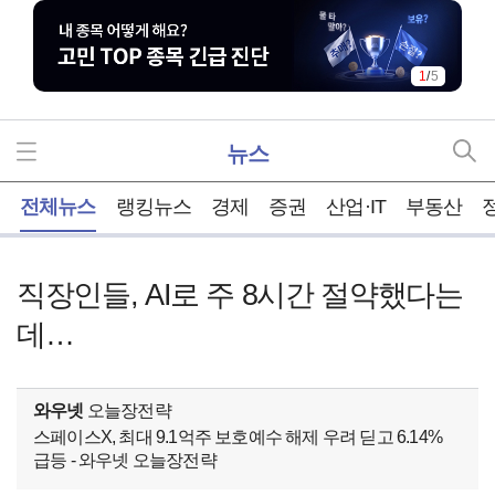
1
/
5
뉴스
홈
전체뉴스
랭킹뉴스
경제
증권
산업·IT
부동산
직장인들, AI로 주 8시간 절약했다는
데…
와우넷
오늘장전략
스페이스X, 최대 9.1억주 보호예수 해제 우려 딛고 6.14%
급등 - 와우넷 오늘장전략