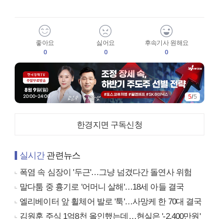
좋아요
싫어요
후속기사 원해요
0
0
0
5
/
5
한경지면 구독신청
실시간
관련뉴스
폭염 속 심장이 '두근'…그냥 넘겼다간 돌연사 위험
말다툼 중 흉기로 '어머니 살해'…18세 아들 결국
엘리베이터 앞 휠체어 발로 '툭'…사망케 한 70대 결국
김원훈 주식 1억8천 올인했는데…현실은 '-2,400만원'