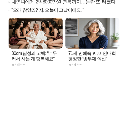
내연녀에게 2억8000만원 연봉까지…논란 또 터졌다
"오래 참았죠? 자, 오늘이 그날이에요.."
30cm 남성의 고백: “너무
71세 민혜숙 씨, 미인대회
커서 사는 게 행복해요”
평정한 ‘방부제 여신’
뉴스캐스트
뉴스캐스트