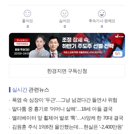
좋아요
싫어요
후속기사 원해요
0
0
0
5
/
5
한경지면 구독신청
실시간
관련뉴스
폭염 속 심장이 '두근'…그냥 넘겼다간 돌연사 위험
말다툼 중 흉기로 '어머니 살해'…18세 아들 결국
엘리베이터 앞 휠체어 발로 '툭'…사망케 한 70대 결국
김원훈 주식 1억8천 올인했는데…현실은 '-2,400만원'