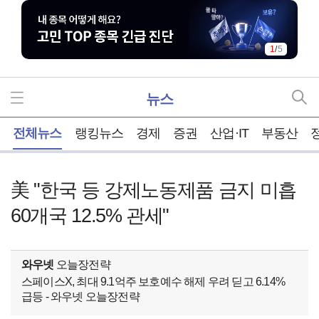
1
/
5
뉴스
홈
전체뉴스
랭킹뉴스
경제
증권
산업·IT
부동산
美 "한국 등 강제노동제품 금지 미흡
60개국 12.5% 관세"
와우넷
오늘장전략
스페이스X, 최대 9.1억주 보호예수 해제 우려 딛고 6.14%
급등 - 와우넷 오늘장전략