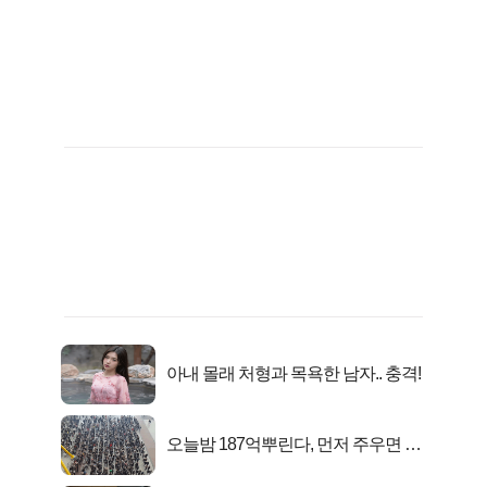
아내 몰래 처형과 목욕한 남자.. 충격!
오늘밤 187억뿌린다, 먼저 주우면 최
대1억..!