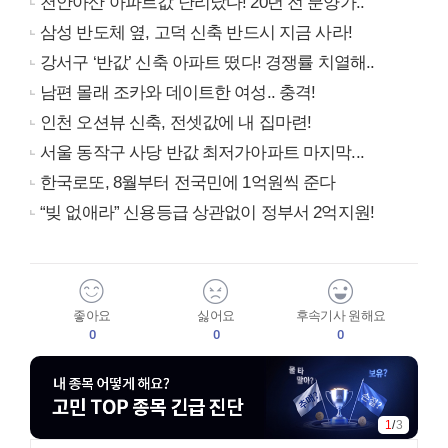
천안아산 아파트값 난리났다! 20년 전 분양가..
삼성 반도체 옆, 고덕 신축 반드시 지금 사라!
강서구 ‘반값’ 신축 아파트 떴다! 경쟁률 치열해..
남편 몰래 조카와 데이트한 여성.. 충격!
인천 오션뷰 신축, 전셋값에 내 집마련!
서울 동작구 사당 반값 최저가아파트 마지막...
한국로또, 8월부터 전국민에 1억원씩 준다
“빚 없애라” 신용등급 상관없이 정부서 2억지원!
좋아요
싫어요
후속기사 원해요
0
0
0
1
/
3