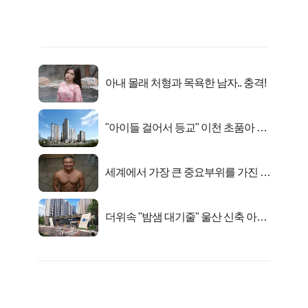
아내 몰래 처형과 목욕한 남자.. 충격!
"아이들 걸어서 등교" 이천 초품아 신
축 아파트 잔여세대 공개
세계에서 가장 큰 중요부위를 가진 남
자의 진실
더위속 "밤샘 대기줄" 울산 신축 아파
트 오픈런 무슨일?