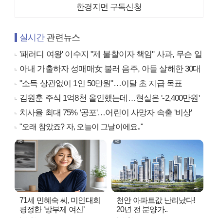
한경지면 구독신청
실시간
관련뉴스
'패러디 여왕' 이수지 "제 불찰이자 책임" 사과, 무슨 일
아내 가출하자 성매매女 불러 음주, 아들 살해한 30대
"소득 상관없이 1인 50만원"…이달 초 지급 목표
김원훈 주식 1억8천 올인했는데…현실은 '-2,400만원'
치사율 최대 75% '공포'…어린이 사망자 속출 '비상'
"오래 참았죠? 자, 오늘이 그날이에요.."
71세 민혜숙 씨, 미인대회
천안 아파트값 난리났다!
평정한 ‘방부제 여신’
20년 전 분양가..