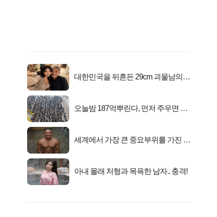
대한민국을 뒤흔든 29cm 괴물남의
진실
오늘밤 187억뿌린다, 먼저 주우면 최
대1억..!
세계에서 가장 큰 중요부위를 가진 남
자의 진실
아내 몰래 처형과 목욕한 남자.. 충격!