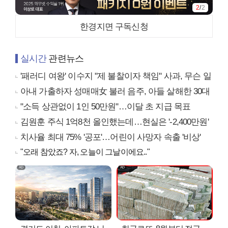
1
/
2
한경지면 구독신청
실시간
관련뉴스
'패러디 여왕' 이수지 "제 불찰이자 책임" 사과, 무슨 일
아내 가출하자 성매매女 불러 음주, 아들 살해한 30대
"소득 상관없이 1인 50만원"…이달 초 지급 목표
김원훈 주식 1억8천 올인했는데…현실은 '-2,400만원'
치사율 최대 75% '공포'…어린이 사망자 속출 '비상'
"오래 참았죠? 자, 오늘이 그날이에요.."