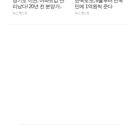
경기도 이천, 아파트값 난
한국로또, 8월부터 전국
리났다! 20년 전 분양가..
민에 1억원씩 준다
뉴스캐스트
뉴스캐스트