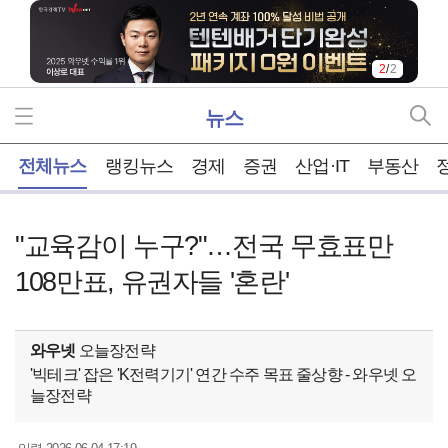
2
/
2
뉴스
홈
전체뉴스
랭킹뉴스
경제
증권
산업·IT
부동산
"교육감이 누구?"…전국 무효표만
108만표, 유권자들 '혼란'
와우넷
오늘장전략
'빅테크' 잡은 'K전력기기' 연간 수주 목표 줄상향 - 와우넷 오
늘장전략