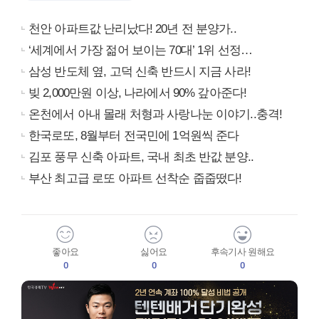
천안 아파트값 난리났다! 20년 전 분양가..
‘세계에서 가장 젊어 보이는 70대’ 1위 선정…
삼성 반도체 옆, 고덕 신축 반드시 지금 사라!
빚 2,000만원 이상, 나라에서 90% 갚아준다!
온천에서 아내 몰래 처형과 사랑나눈 이야기..충격!
한국로또, 8월부터 전국민에 1억원씩 준다
김포 풍무 신축 아파트, 국내 최초 반값 분양..
부산 최고급 로또 아파트 선착순 줍줍떴다!
좋아요
싫어요
후속기사 원해요
0
0
0