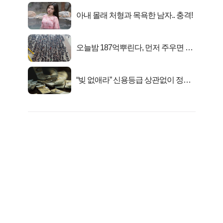
아내 몰래 처형과 목욕한 남자.. 충격!
오늘밤 187억뿌린다, 먼저 주우면 최
대1억..!
“빚 없애라” 신용등급 상관없이 정부
서 2억지원!