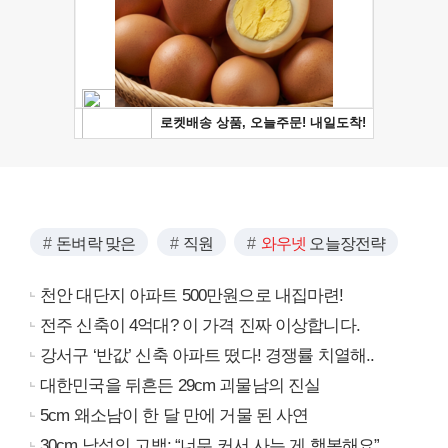
돈벼락 맞은
직원
와우넷
오늘장전략
천안 대단지 아파트 500만원으로 내집마련!
전주 신축이 4억대? 이 가격 진짜 이상합니다.
강서구 ‘반값’ 신축 아파트 떴다! 경쟁률 치열해..
대한민국을 뒤흔든 29cm 괴물남의 진실
5cm 왜소남이 한 달 만에 거물 된 사연
30cm 남성의 고백: “너무 커서 사는 게 행복해요”