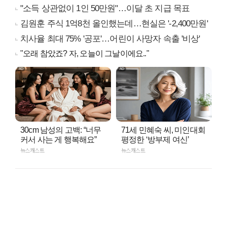
"소득 상관없이 1인 50만원"…이달 초 지급 목표
김원훈 주식 1억8천 올인했는데…현실은 '-2,400만원'
치사율 최대 75% '공포'…어린이 사망자 속출 '비상'
"오래 참았죠? 자, 오늘이 그날이에요.."
30cm 남성의 고백: “너무
71세 민혜숙 씨, 미인대회
커서 사는 게 행복해요”
평정한 ‘방부제 여신’
뉴스캐스트
뉴스캐스트