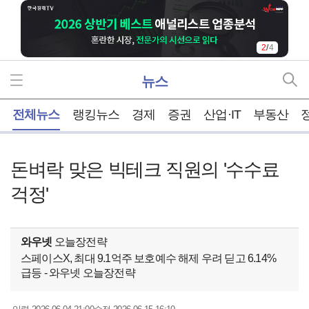
2
/
4
뉴스
홈
전체뉴스
랭킹뉴스
경제
증권
산업·IT
부동산
돈벼락 맞은 빅테크 직원의 '수수료
걱정'
와우넷
오늘장전략
스페이스X, 최대 9.1억주 보호예수 해제 우려 딛고 6.14%
급등 - 와우넷 오늘장전략