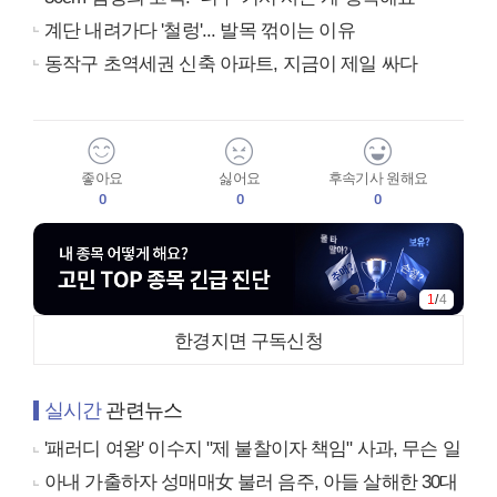
계단 내려가다 '철렁'... 발목 꺾이는 이유
동작구 초역세권 신축 아파트, 지금이 제일 싸다
좋아요
싫어요
후속기사 원해요
0
0
0
1
/
4
한경지면 구독신청
실시간
관련뉴스
'패러디 여왕' 이수지 "제 불찰이자 책임" 사과, 무슨 일
아내 가출하자 성매매女 불러 음주, 아들 살해한 30대