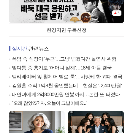
4
/
5
한경지면 구독신청
실시간
관련뉴스
폭염 속 심장이 '두근'…그냥 넘겼다간 돌연사 위험
말다툼 중 흉기로 '어머니 살해'…18세 아들 결국
엘리베이터 앞 휠체어 발로 '툭'…사망케 한 70대 결국
김원훈 주식 1억8천 올인했는데…현실은 '-2,400만원'
내연녀에게 2억8000만원 연봉까지…논란 또 터졌다
"오래 참았죠? 자, 오늘이 그날이에요.."