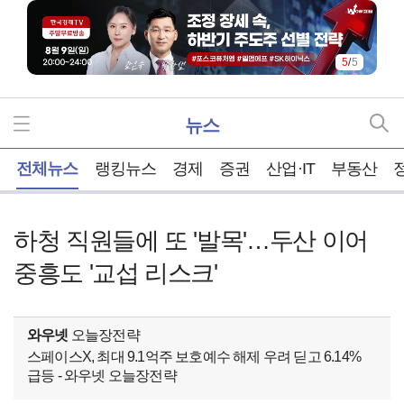
5
/
5
뉴스
홈
전체뉴스
랭킹뉴스
경제
증권
산업·IT
부동산
하청 직원들에 또 '발목'…두산 이어
중흥도 '교섭 리스크'
와우넷
오늘장전략
스페이스X, 최대 9.1억주 보호예수 해제 우려 딛고 6.14%
급등 - 와우넷 오늘장전략