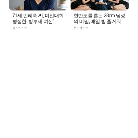
71세 민혜숙 씨, 미인대회
한반도를 흔든 28cm 남성
평정한 ‘방부제 여신’
의 비밀, 매일 밤 즐거워
뉴스캐스트
뉴스캐스트