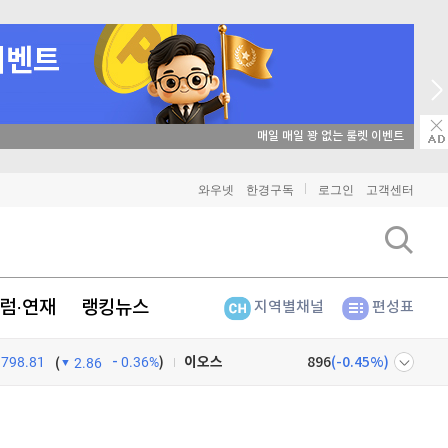
매일 매일 꽝 없는 룰렛 이벤트
비트코인
91,343,000
(
-0.01%
)
와우넷
한경구독
로그인
고객센터
이더리움
2,697,000
(
0.19%
)
리플
1,463
(
1.32%
)
럼·연재
랭킹뉴스
지역별채널
편성표
비트코인 캐시
304,400
(
0.69%
)
798.81
0.36%
)
이오스
896
(
-0.45%
)
(
2.86
비트코인 골드
1,313
(
-763.82%
)
넷
주식창