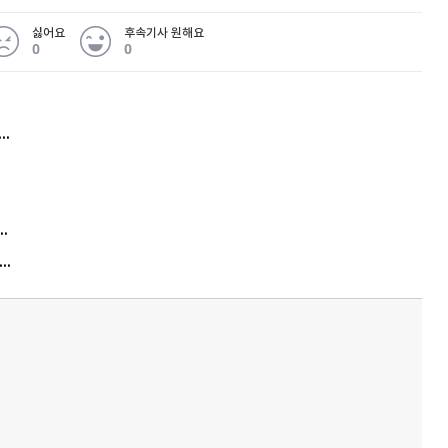
싫어요
후속기사 원해요
0
0
허지웅 "우리가 지지한 인간들이 이 꼴을"...또 소신 발언
김원훈 주식 1억8천 올인했는데…현실은 '-2,400만원'
"우리 애 사진 왜 적어요?" 민원 폭발…세상이 어쩌다