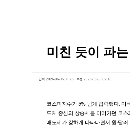
한국경제TV
뉴스홈
호르무즈 해협 통항 정상화 가시화…이란 "美 배상
머니팜 모닝라이브
증권
굿모닝 작전
금융
호르무즈 해협 통항 정상화 가시화…이란 "美 배상
오늘장 뭐사지?
부동산
[오후5시] 뉴스플러스
사회
온로드 (ON ROAD) 인사이트
글로벌경제
미친 듯이 파는
랭킹뉴스
입력
2026-06-06 01:26
수정
2026-06-06 02:16
미네르바아카데미
증권 데이터
스페셜강의
특징주 뉴스
코스피지수가 5% 넘게 급락했다. 미
투자/재테크
매매신호 (랭킹100
부동산/세무
투자분석
도체 중심의 상승세를 이어가던 코스
산업
국내증시
매도세가 강하게 나타나면서 원·달러 
[모집-3기-] 돈버는 트레이딩 투자 북클럽
환율