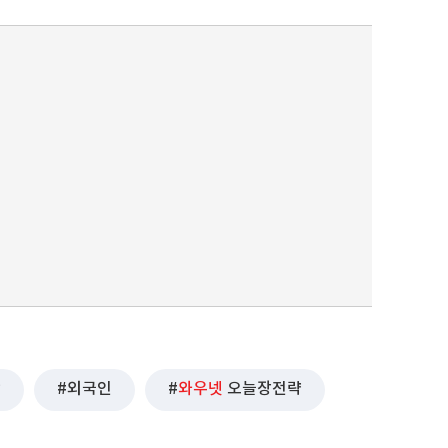
퀀텀
이더리움 클래식
9
락
외국인
와우넷
오늘장전략