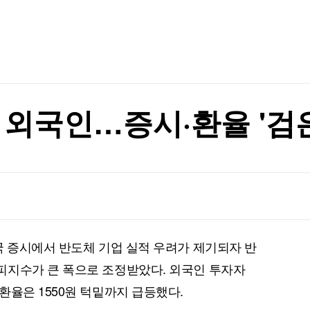
TV홈
무료방송
전체뉴스
 등 조건 충족돼야"
증권
파트너스
경제
종목핫라인
추천 상
산업
 등 조건 충족돼야"
경제
오늘의 
정치
생활경제
수익후기
국제
기업·CEO
이벤트
칼럼·연재
 외국인…증시·환율 '검
특집방송
전체 프로그램
채널/편성
지역별채널
국 증시에서 반도체 기업 실적 우려가 제기되자 반
)
편성표
피지수가 큰 폭으로 조정받았다. 외국인 투자자
환율은 1550원 턱밑까지 급등했다.