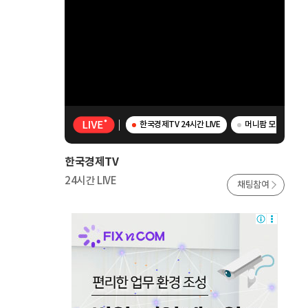
한국경제TV 24시간 LIVE
머니팜 모닝라이브 
한국경제TV
24시간 LIVE
채팅참여