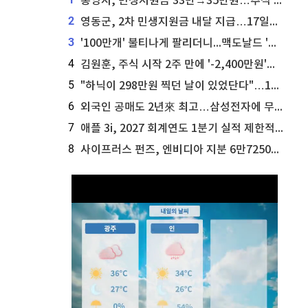
통영시, 민생지원금 33만→35만원…추석 전 푼다
2
영동군, 2차 민생지원금 내달 지급…17일부터 신청 접수
3
'100만개' 불티나게 팔리더니...맥도날드 '충주찰옥수수버거' 돌연 판매 종료
4
김원훈, 주식 시작 2주 만에 '-2,400만원'…"차 한 대 값 날렸다"
5
"하닉이 298만원 찍던 날이 있었단다"…100만 클릭 '전래동화' 정체
6
외국인 공매도 2년來 최고…삼성전자에 무슨일이 [B급기자의 B급리포트]
7
애플 3i, 2027 회계연도 1분기 실적 제한적 검토 통과
8
사이프러스 펀즈, 엔비디아 지분 6만7250주 매각