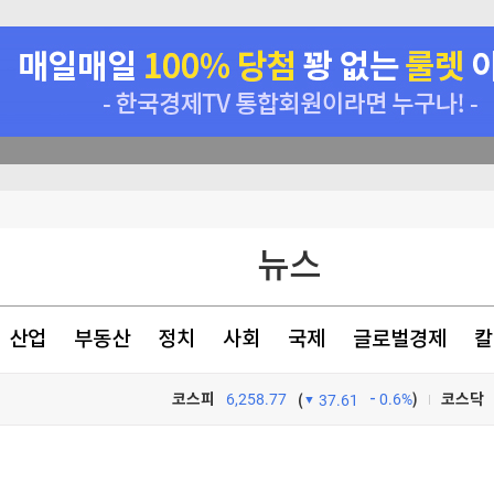
 등 조건 충족돼야"
뉴스
반 배상해야"
자유여행이 대세라더니…오히려 '이 패키지'에 돈 몰린다 [신용현의 트래블랩]
산업
부동산
정치
사회
국제
글로벌경제
칼
코스피
6,258.77
0.6%
)
코스닥
(
37.61
TV프로그램
와우