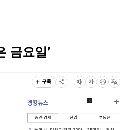
퀀텀
929
(
1.42%
)
홈
AI추천
이더리움 클래식
9,160
(
0.38%
)
품
마켓이슈
특징주
이벤트
비트코인
91,343,000
(
-0.01%
)
은 금요일'
구독
랭킹뉴스
증권·경제
산업
부동산
1