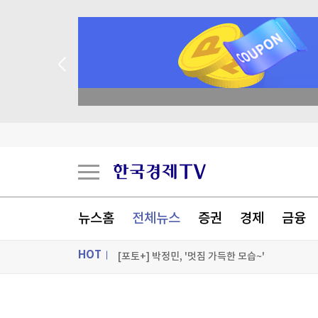
종목 무료 정밀 진단
호르무즈 해협 통항 정상화 가시화…이란 "美 배상
이란 "호르무즈 재개방 합의 근접…美, MOU 위
뉴스홈
전체뉴스
증권
경제
금융
삼전닉스 2배 규제 통했지만…돈은 '풍선 효과'
HOT
[포토+] 박정민, '멋짐 가득한 모습~'
"나야, '흑백요리사' 시즌3"
ON AIR
뉴스
[온에어] 이상로 - 텐텐배거 투자공식 시즌2