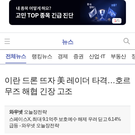
1
/
5
뉴스
홈
전체뉴스
랭킹뉴스
경제
증권
산업·IT
부동산
이란 드론 뜨자 美 레이더 타격…호르
무즈 해협 긴장 고조
와우넷
오늘장전략
스페이스X, 최대 9.1억주 보호예수 해제 우려 딛고 6.14%
급등 - 와우넷 오늘장전략