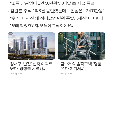
"소득 상관없이 1인 50만원"…이달 초 지급 목표
김원훈 주식 1억8천 올인했는데…현실은 '-2,400만원'
"우리 애 사진 왜 적어요?" 민원 폭발…세상이 어쩌다
"오래 참았죠? 자, 오늘이 그날이에요.."
강서구 ‘반값’ 신축 아파트
금수저의 솔직고백 "명품
떴다! 경쟁률 치열해..
은 다 여기서.."
뉴스캐스트
뉴스캐스트