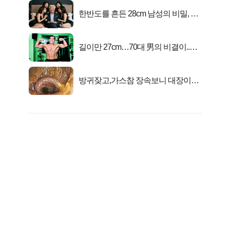
한반도를 흔든 28cm 남성의 비밀, 매
일 밤 즐거워
길이만 27cm…70대 男의 비결이..충
격!
방귀잦고,가스참 장속보니 대장이아
니라..