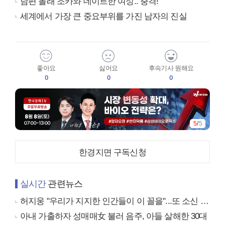
남편 몰래 조카와 데이트한 여성.. 충격!
세계에서 가장 큰 중요부위를 가진 남자의 진실
좋아요
싫어요
후속기사 원해요
0
0
0
5
/
5
한경지면 구독신청
실시간
관련뉴스
허지웅 "우리가 지지한 인간들이 이 꼴을"...또 소신 발언
아내 가출하자 성매매女 불러 음주, 아들 살해한 30대