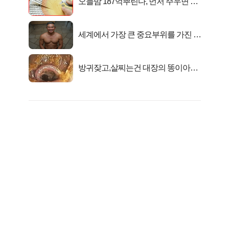
오늘밤 187억뿌린다, 먼저 주우면 최
대1억..!
세계에서 가장 큰 중요부위를 가진 남
자의 진실
방귀잦고,살찌는건 대장의 똥이아니
라??