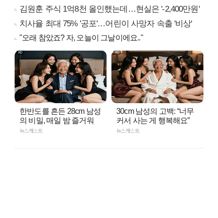
김원훈 주식 1억8천 올인했는데…현실은 '-2,400만원'
치사율 최대 75% '공포'…어린이 사망자 속출 '비상'
"오래 참았죠? 자, 오늘이 그날이에요.."
한반도를 흔든 28cm 남성
30cm 남성의 고백: “너무
의 비밀, 매일 밤 즐거워
커서 사는 게 행복해요”
뉴스캐스트
뉴스캐스트