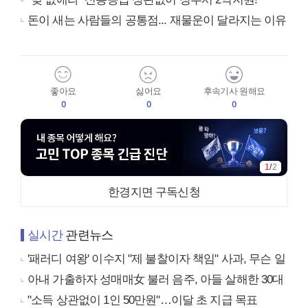
돈이 새는 사람들의 공통점... 재물운이 달라지는 이유
좋아요
싫어요
후속기사 원해요
0
0
0
1
/
2
한경지면 구독신청
실시간
관련뉴스
'패러디 여왕' 이수지 "제 불찰이자 책임" 사과, 무슨 일
아내 가출하자 성매매女 불러 음주, 아들 살해한 30대
"소득 상관없이 1인 50만원"…이달 초 지급 목표