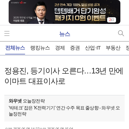
2
/
2
뉴스
홈
전체뉴스
랭킹뉴스
경제
증권
산업·IT
부동산
정용진, 등기이사 오른다…13년 만에
이마트 대표이사로
와우넷
오늘장전략
'빅테크' 잡은 'K전력기기' 연간 수주 목표 줄상향 - 와우넷 오
늘장전략