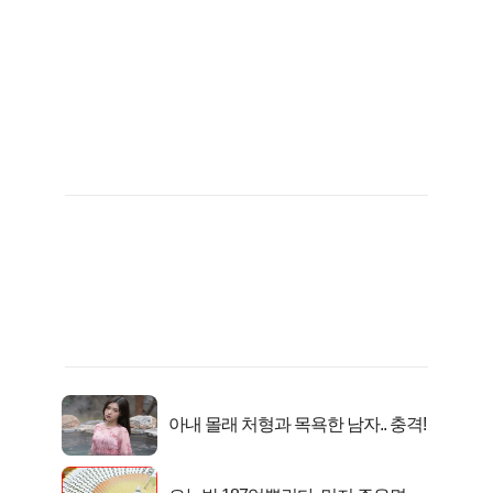
아내 몰래 처형과 목욕한 남자.. 충격!