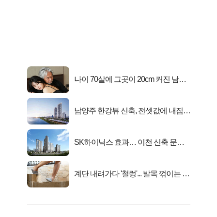
나이 70살에 그곳이 20cm 커진 남자..
충격!
남양주 한강뷰 신축, 전셋값에 내집마
련!
SK하이닉스 효과… 이천 신축 문의
급증!
계단 내려가다 '철렁'... 발목 꺾이는 이
유