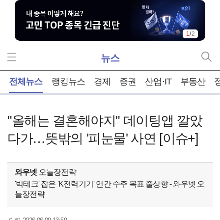
1
/
2
뉴스
홈
전체뉴스
랭킹뉴스
경제
증권
산업·IT
부동산
"올해는 결혼해야지" 데이팅앱 깔았
다가…뜻밖의 '피눈물' 사연 [이슈+]
와우넷
오늘장전략
'빅테크' 잡은 'K전력기기' 연간 수주 목표 줄상향 - 와우넷 오
늘장전략