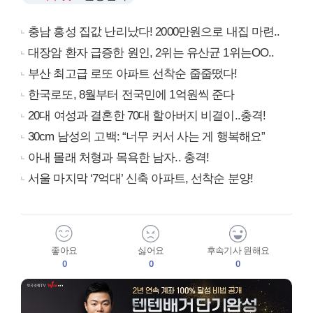
충남 홍성 집값 난리났다! 2000만원으로 내집 마련..
대장암 환자 급증한 원인, 2위는 유산균 1위는OO..
부산 최고급 로또 아파트 선착순 줍줍떴다!
한국로또, 8월부터 전국민에 1억원씩 준다
20대 여성과 결혼한 70대 할아버지 비결이..충격!
30cm 남성의 고백: “너무 커서 사는 게 행복해요”
아내 몰래 처형과 목욕한 남자.. 충격!
서울 마지막 ‘7억대’ 신축 아파트, 선착순 분양!
좋아요
싫어요
후속기사 원해요
0
0
0