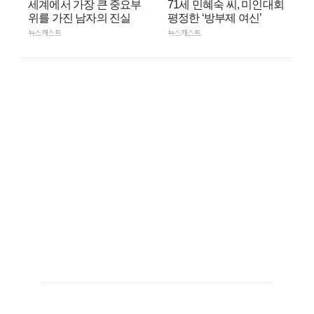
세계에서 가장 큰 중요부
71세 민혜숙 씨, 미인대회
위를 가진 남자의 진실
평정한 ‘방부제 여신’
뉴스캐스트
뉴스캐스트