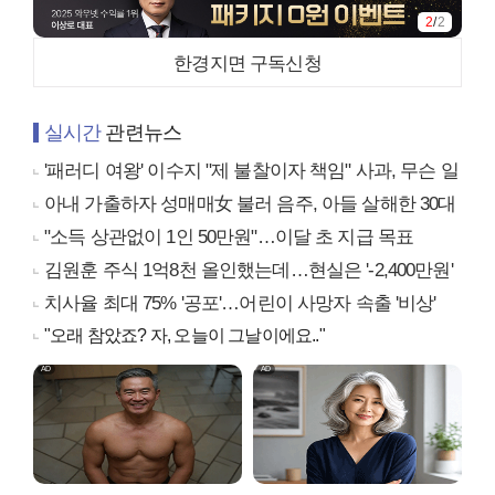
2
/
2
한경지면 구독신청
실시간
관련뉴스
'패러디 여왕' 이수지 "제 불찰이자 책임" 사과, 무슨 일
아내 가출하자 성매매女 불러 음주, 아들 살해한 30대
"소득 상관없이 1인 50만원"…이달 초 지급 목표
김원훈 주식 1억8천 올인했는데…현실은 '-2,400만원'
치사율 최대 75% '공포'…어린이 사망자 속출 '비상'
"오래 참았죠? 자, 오늘이 그날이에요.."