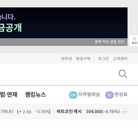
매일 매일 꽝 없는 룰렛 이벤트
와우넷
한경구독
로그인
고객센터
비트코인
91,436,000
(
-0.08%
)
이더리움
2,697,000
(
-0.22%
)
리플
1,464
(
-0.21%
)
럼·연재
랭킹뉴스
지역별채널
편성표
비트코인 캐시
304,000
(
-0.76%
)
798.81
0.36%
)
(
2.86
이오스
896
(
-0.45%
)
넷
주식창
비트코인 골드
1,313
(
-763.82%
)