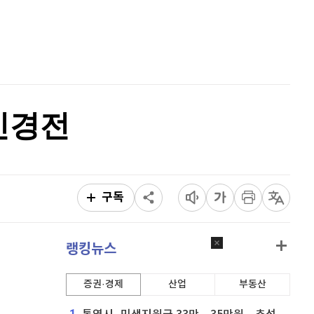
홈
퀀텀
933
(
0.76%
)
AI추천
이더리움 클래식
9,165
(
-0.27%
)
품
마켓이슈
특징주
이벤트
비트코인
91,436,000
(
-0.08%
)
신경전
구독
랭킹뉴스
증권·경제
산업
부동산
1