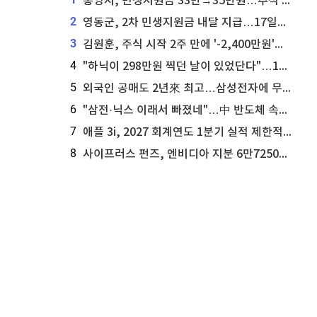
통영시, 민생지원금 33만→35만원…추석 전 푼다
2
영동군, 2차 민생지원금 내달 지급…17일부터 신청 접수
3
김원훈, 주식 시작 2주 만에 '-2,400만원'…"차 한 대 값 날렸다"
4
"하닉이 298만원 찍던 날이 있었단다"…100만 클릭 '전래동화' 정체
5
외국인 공매도 2년來 최고…삼성전자에 무슨일이 [B급기자의 B급리포트]
6
"삼전·닉스 이래서 빠졌네"…中 반도체 속사정 [B급기자의 B급리포트]
7
애플 3i, 2027 회계연도 1분기 실적 제한적 검토 통과
8
사이프러스 펀즈, 엔비디아 지분 6만7250주 매각