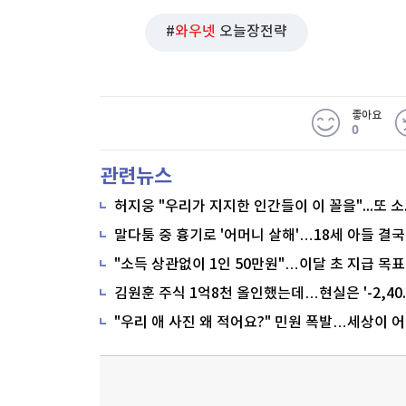
와우넷
오늘장전략
좋아요
0
관련뉴스
말다툼 중 흉기로 '어머니 살해'…18세 아들 결국
"소득 상관없이 1인 50만원"…이달 초 지급 목표