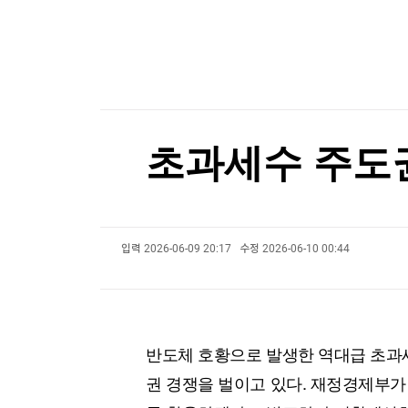
[온에어] 이상로 - 텐텐배거 투자공식 시즌2
한국경제TV
뉴스홈
머니팜 모닝라이브
'대박 코인'의 말로…1년 만에 200원대로, 100분
증권
굿모닝 작전
금융
'대박 코인'의 말로…1년 만에 200원대로, 100분
오늘장 뭐사지?
부동산
[오후5시] 뉴스플러스
사회
온로드 (ON ROAD) 인사이트
글로벌경제
초과세수 주도
랭킹뉴스
입력
2026-06-09 20:17
수정
2026-06-10 00:44
미네르바아카데미
증권 데이터
스페셜강의
특징주 뉴스
투자/재테크
매매신호 (랭킹100
부동산/세무
투자분석
반도체 호황으로 발생한 역대급 초과
산업
국내증시
권 경쟁을 벌이고 있다. 재정경제부가
[모집-3기-] 돈버는 트레이딩 투자 북클럽
환율