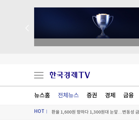
종목 무료 정밀 진단
'대박 코인'의 말로…1년 만에 200원대로, 100분
홈플 사태에 2분기 대형마트 판매 9.4%↓…역대 
휴가끝·극한폭염에 치솟는 전력수요…역대 최대
뉴스홈
전체뉴스
증권
경제
금융
환율 1,600원 향하다 1,300원대 눈앞…변동성 
HOT
[포토+] 박정민, '멋짐 가득한 모습~'
"나야, '흑백요리사' 시즌3"
ON AIR
뉴스