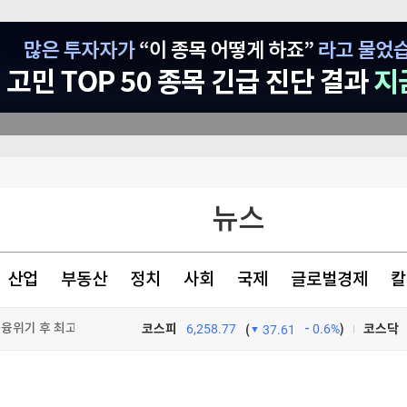
의 1 쪽박
뉴스
최대 감소
치 임박
산업
부동산
정치
사회
국제
글로벌경제
칼
금융위기 후 최고
코스피
6,258.77
0.6%
)
코스닥
(
37.61
TV프로그램
와우