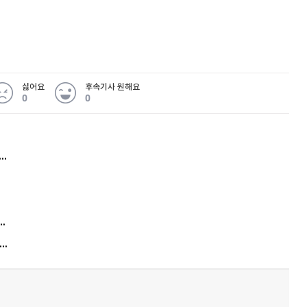
싫어요
후속기사 원해요
0
0
허지웅 "우리가 지지한 인간들이 이 꼴을"...또 소신 발언
김원훈 주식 1억8천 올인했는데…현실은 '-2,400만원'
"우리 애 사진 왜 적어요?" 민원 폭발…세상이 어쩌다