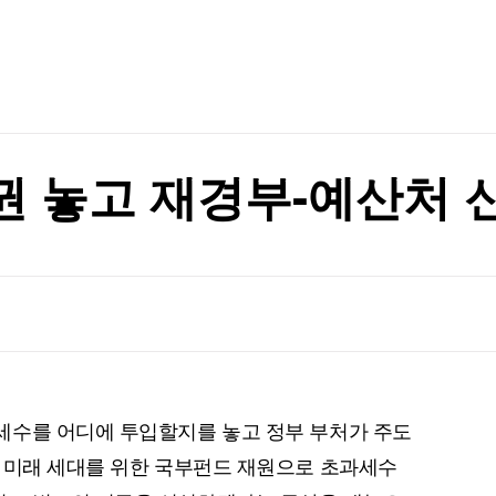
TV홈
무료방송
전체뉴스
증권
파트너스
의 1 쪽박
경제
종목핫라인
추천 상
산업
의 1 쪽박
경제
오늘의 
정치
생활경제
수익후기
국제
기업·CEO
이벤트
칼럼·연재
권 놓고 재경부-예산처 
특집방송
전체 프로그램
채널/편성
지역별채널
)
편성표
세수를 어디에 투입할지를 놓고 정부 부처가 주도
 미래 세대를 위한 국부펀드 재원으로 초과세수