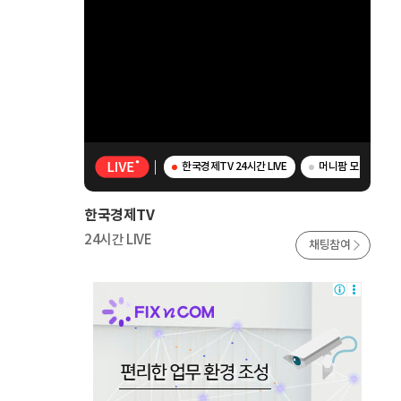
한국경제TV 24시간 LIVE
머니팜 모닝라이브 
한국경제TV
24시간 LIVE
채팅참여