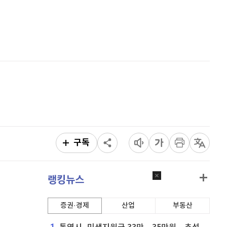
퀀텀
926
(
1.09%
)
홈
AI추천
이더리움 클래식
9,210
(
0.93%
)
품
마켓이슈
특징주
이벤트
비트코인
91,333,000
(
-0.02%
)
구독
랭킹뉴스
증권·경제
산업
부동산
1