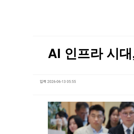
한국경제TV
뉴스홈
500만 '스파이더맨'…올해 최단 흥행 기록 세우
머니팜 모닝라이브
증권
굿모닝 작전
금융
500만 '스파이더맨'…올해 최단 흥행 기록 세우
오늘장 뭐사지?
부동산
[오후5시] 뉴스플러스
사회
온로드 (ON ROAD) 인사이트
글로벌경제
AI 인프라 시대
랭킹뉴스
입력
2026-06-13 05:55
미네르바아카데미
증권 데이터
스페셜강의
특징주 뉴스
투자/재테크
매매신호 (랭킹100
부동산/세무
투자분석
산업
국내증시
[모집-3기-] 돈버는 트레이딩 투자 북클럽
환율