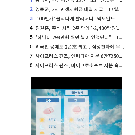
통영시, 민생지원금 33만→35만원…추석 전 푼다
2
영동군, 2차 민생지원금 내달 지급…17일부터 신청 접수
3
'100만개' 불티나게 팔리더니...맥도날드 '충주찰옥수수버거' 돌연 판매 종료
4
김원훈, 주식 시작 2주 만에 '-2,400만원'…"차 한 대 값 날렸다"
5
"하닉이 298만원 찍던 날이 있었단다"…100만 클릭 '전래동화' 정체
6
외국인 공매도 2년來 최고…삼성전자에 무슨일이 [B급기자의 B급리포트]
7
사이프러스 펀즈, 엔비디아 지분 6만7250주 매각
8
사이프러스 펀즈, 마이크로소프트 지분 축소...3만3천 주 매각