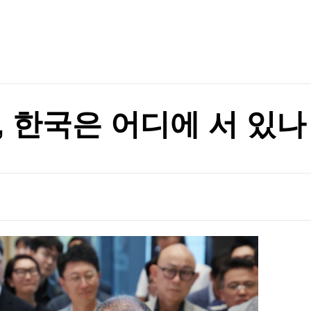
TV홈
무료방송
전체뉴스
며 극장가 장악
증권
파트너스
경제
종목핫라인
추천 상
산업
며 극장가 장악
경제
오늘의 
정치
생활경제
수익후기
국제
기업·CEO
이벤트
칼럼·연재
, 한국은 어디에 서 있나
특집방송
전체 프로그램
채널/편성
지역별채널
)
편성표