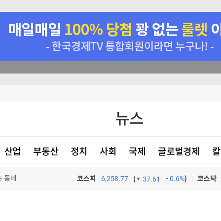
며 극장가 장악
뉴스
[속보] 황희 '청년 버스하우스' 제안에…여권 인사도 "내로남불·탁상공론" 비판
 개정 윤곽(종합)
산업
부동산
정치
사회
국제
글로벌경제
칼
는 동네
코스피
6,258.77
0.6%
)
코스닥
(
37.61
TV프로그램
와우