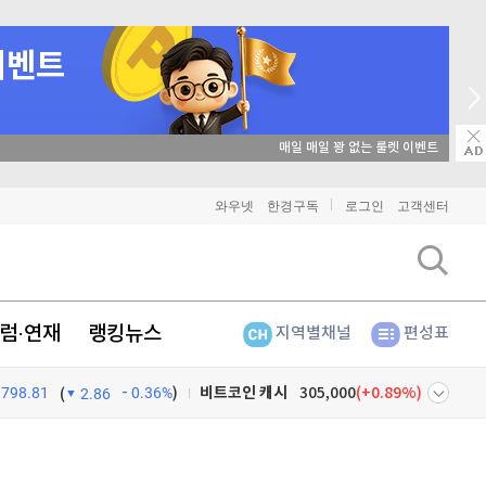
매일 매일 꽝 없는 룰렛 이벤트
비트코인
91,333,000
(
-0.02%
)
와우넷
한경구독
로그인
고객센터
이더리움
2,692,000
(
0%
)
리플
1,455
(
0.76%
)
럼·연재
랭킹뉴스
지역별채널
편성표
비트코인 캐시
305,000
(
0.89%
)
798.81
0.36%
)
이오스
896
(
-0.45%
)
(
2.86
비트코인 골드
1,313
(
-763.82%
)
넷
주식창