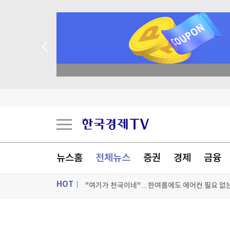
종목 무료 정밀 진단
500만 '스파이더맨'…올해 최단 흥행 기록 세우
"공격 드론 도입"…반격능력 향상 위한 日안보문서
뉴스홈
전체뉴스
증권
경제
금융
"여기가 천국이네"…한여름에도 에어컨 필요 없
HOT
[포토+] 박정민, '멋짐 가득한 모습~'
"나야, '흑백요리사' 시즌3"
ON AIR
뉴스
[온에어] 미네르바 아카데미