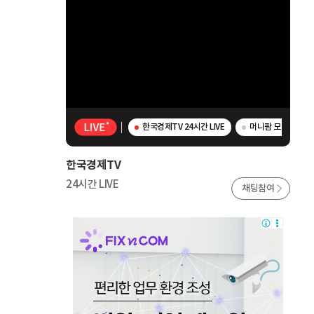
한국경제TV 24시간 LIVE
머니팜 모닝라이브 
한국경제TV
24시간 LIVE
채팅참여