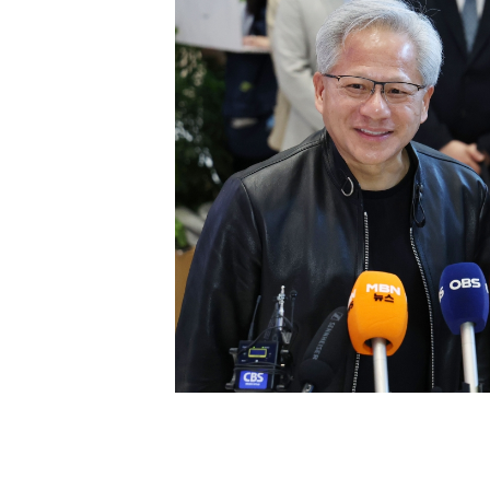
[할인50%] 한·미 투자 올인원 클래스
해외증시