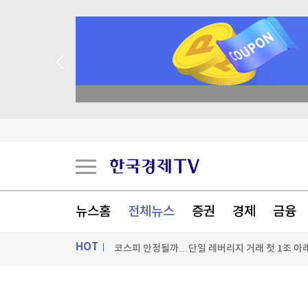
 꽝 없는 룰렛 이벤트
리투아 국방 "러, 우크라 드론으로 발트국 위장공
축구협회, 2011~2012년 외국인 심판 10여명에
UAE 러브콜 받은 천궁-II 효과에…LIG D&A, 2
뉴스홈
전체뉴스
증권
경제
금융
코스피 안정될까…단일 레버리지 거래 첫 1조 아래로
HOT
[포토+] 박정민, '멋짐 가득한 모습~'
"나야, '흑백요리사' 시즌3"
ON AIR
뉴스
[온에어] 더 워룸