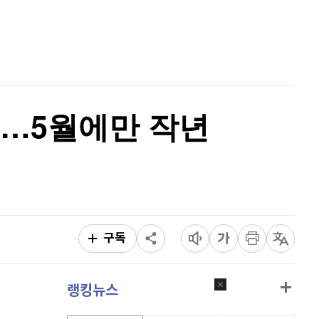
퀀텀
920
(
0.88%
)
홈
AI추천
이더리움 클래식
9,070
(
-1.62%
)
품
마켓이슈
특징주
이벤트
비트코인
91,640,000
(
-0.03%
)
증…5월에만 작년
구독
랭킹뉴스