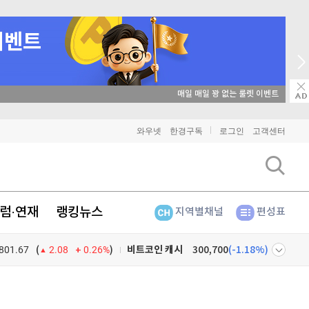
→ 온라인 투자교육은 미네르바아카데미 / minervaacademy.co.kr
비트코인
91,640,000
(
-0.03%
)
와우넷
한경구독
로그인
고객센터
이더리움
2,703,000
(
1.31%
)
리플
1,488
(
-1.78%
)
럼·연재
랭킹뉴스
지역별채널
편성표
비트코인 캐시
300,700
(
-1.18%
)
801.67
0.26%
)
이오스
896
(
-0.45%
)
(
2.08
비트코인 골드
1,313
(
-763.82%
)
넷
주식창