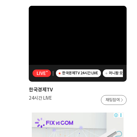
한국경제TV 24시간 LIVE
머니팜 모닝라이브 -
한국경제TV
24시간 LIVE
채팅참여