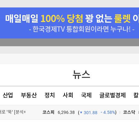
격 할수도"
뉴스
 성 접대 사실 드러나
분기 매출 1조 돌파
산업
부동산
정치
사회
국제
글로벌경제
칼
 '뚝' [분석+]
코스피
6,296.38
4.58%
)
코스닥
(
301.88
TV프로그램
와우