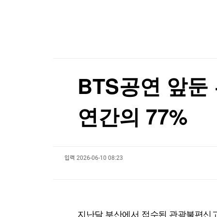
한국경제TV
뉴스홈
리투아 국방 "러, 우크라 드론으로 발트국 위장공
머니팜 모닝라이브
증권
굿모닝 작전
금융
리투아 국방 "러, 우크라 드론으로 발트국 위장공
오늘장 뭐사지?
부동산
[오후5시] 뉴스플러스
사회
온로드 (ON ROAD) 인사이트
글로벌경제
BTS공연 앞둔
랭킹뉴스
연간의 77%
미네르바아카데미
증권 데이터
입력
2026-06-10 08:23
스페셜강의
특징주 뉴스
투자/재테크
매매신호 (랭킹100
부동산/세무
투자분석
산업
국내증시
[모집-3기-] 돈버는 트레이딩 투자 북클럽
환율
지난달 부산에서 접수된 관광불편신고 