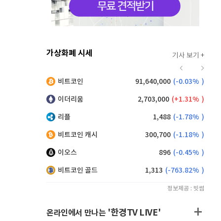
가상화폐 시세
기사 보기 +
920
(
0.88%
)
비트코인
91,640,000
(
-0.03%
)
,070
(
-1.62%
)
이더리움
2,703,000
(
1.31%
)
리플
1,488
(
-1.78%
)
비트코인 캐시
300,700
(
-1.18%
)
이오스
896
(
-0.45%
)
비트코인 골드
1,313
(
-763.82%
)
정보제공 : 빗썸
'한경TV LIVE'
온라인에서 만나는