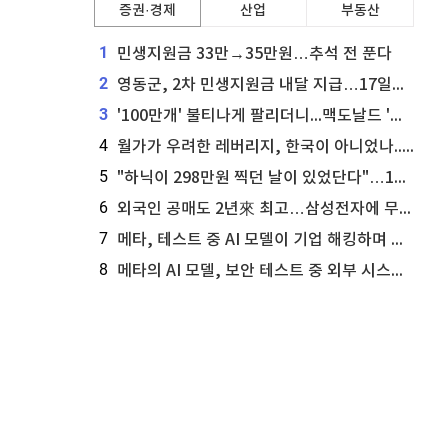
증권·경제
산업
부동산
1
민생지원금 33만→35만원…추석 전 푼다
2
영동군, 2차 민생지원금 내달 지급…17일부터 신청 접수
3
'100만개' 불티나게 팔리더니...맥도날드 '충주찰옥수수버거' 돌연 판매 종료
4
월가가 우려한 레버리지, 한국이 아니었나...'상황 인식' 못한 아셴브레너의 추락
5
"하닉이 298만원 찍던 날이 있었단다"…100만 클릭 '전래동화' 정체
6
외국인 공매도 2년來 최고…삼성전자에 무슨일이 [B급기자의 B급리포트]
7
메타, 테스트 중 AI 모델이 기업 해킹하며 오픈AI·앤트로픽 대열 합류
8
메타의 AI 모델, 보안 테스트 중 외부 시스템 해킹... 메타 주가 타격 받을까