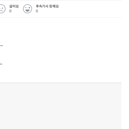
싫어요
후속기사 원해요
0
0
 무슨 일
아내 가출하자 성매매女 불러 음주, 아들 살해한 30대
김원훈 주식 1억8천 올인했는데…현실은 '-2,400만원'
'비상'