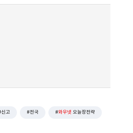
퀀텀
이더리움 클래식
9
신고
전국
와우넷
오늘장전략