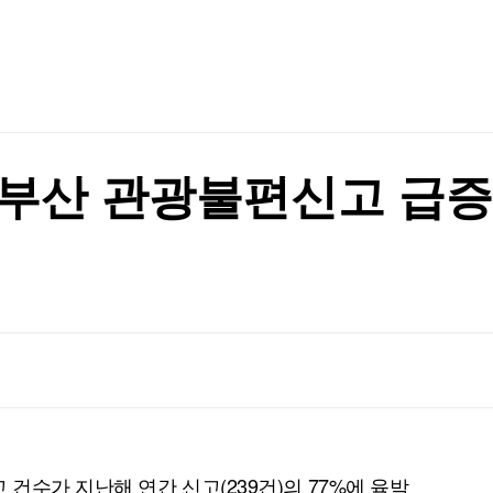
TV홈
무료방송
전체뉴스
격 할수도"
증권
파트너스
경제
종목핫라인
추천 상
산업
격 할수도"
경제
오늘의 
정치
생활경제
수익후기
국제
기업·CEO
이벤트
칼럼·연재
 부산 관광불편신고 급
특집방송
전체 프로그램
채널/편성
지역별채널
)
편성표
건수가 지난해 연간 신고(239건)의 77%에 육박