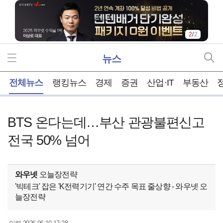
2
/
2
뉴스
홈
전체뉴스
랭킹뉴스
경제
증권
산업·IT
부동산
BTS 온다는데…부산 관광불편신고
전국 50% 넘어
와우넷
오늘장전략
'빅테크' 잡은 'K전력기기' 연간 수주 목표 줄상향 - 와우넷 오
늘장전략