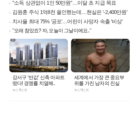
"소득 상관없이 1인 50만원"…이달 초 지급 목표
김원훈 주식 1억8천 올인했는데…현실은 '-2,400만원'
치사율 최대 75% '공포'…어린이 사망자 속출 '비상'
"오래 참았죠? 자, 오늘이 그날이에요.."
강서구 ‘반값’ 신축 아파트
세계에서 가장 큰 중요부
떴다! 경쟁률 치열해..
위를 가진 남자의 진실
뉴스캐스트
뉴스캐스트