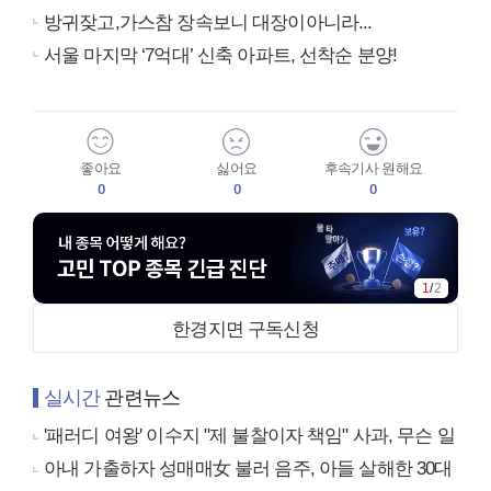
방귀잦고,가스참 장속보니 대장이아니라...
서울 마지막 ‘7억대’ 신축 아파트, 선착순 분양!
좋아요
싫어요
후속기사 원해요
0
0
0
1
/
2
한경지면 구독신청
실시간
관련뉴스
'패러디 여왕' 이수지 "제 불찰이자 책임" 사과, 무슨 일
아내 가출하자 성매매女 불러 음주, 아들 살해한 30대