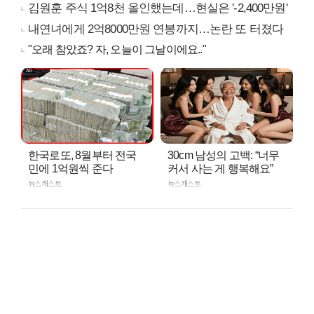
김원훈 주식 1억8천 올인했는데…현실은 '-2,400만원'
내연녀에게 2억8000만원 연봉까지…논란 또 터졌다
"오래 참았죠? 자, 오늘이 그날이에요.."
한국로또, 8월부터 전국
30cm 남성의 고백: “너무
민에 1억원씩 준다
커서 사는 게 행복해요”
뉴스캐스트
뉴스캐스트