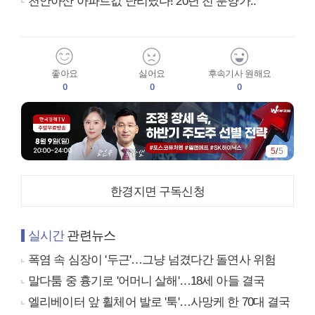
천안아산 아파트값 난리났다! 20년 전 분양가..
좋아요
싫어요
후속기사 원해요
0
0
0
5
/
5
한경지면 구독신청
실시간
관련뉴스
폭염 속 심장이 '두근'…그냥 넘겼다간 돌연사 위험
말다툼 중 흉기로 '어머니 살해'…18세 아들 결국
엘리베이터 앞 휠체어 발로 '툭'…사망케 한 70대 결국