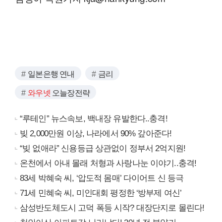
일본은행 연내
금리
와우넷
오늘장전략
“루테인” 뉴스속보, 백내장 유발한다..충격!
빚 2,000만원 이상, 나라에서 90% 갚아준다!
“빚 없애라” 신용등급 상관없이 정부서 2억지원!
온천에서 아내 몰래 처형과 사랑나눈 이야기..충격!
83세 박혜숙 씨, ‘압도적 몸매’ 다이어트 신 등극
71세 민혜숙 씨, 미인대회 평정한 ‘방부제 여신’
삼성반도체도시 고덕 폭등 시작? 대장단지로 몰린다!