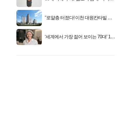
트 신 등극
"로얄층 터졌다! 이천 대원칸타빌 잔
여세대 긴급 공개"
‘세계에서 가장 젊어 보이는 70대’ 1위
선정…