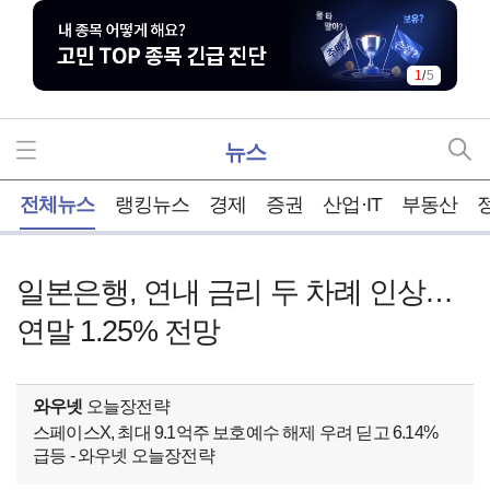
1
/
5
뉴스
홈
전체뉴스
랭킹뉴스
경제
증권
산업·IT
부동산
일본은행, 연내 금리 두 차례 인상…
연말 1.25% 전망
와우넷
오늘장전략
스페이스X, 최대 9.1억주 보호예수 해제 우려 딛고 6.14%
급등 - 와우넷 오늘장전략