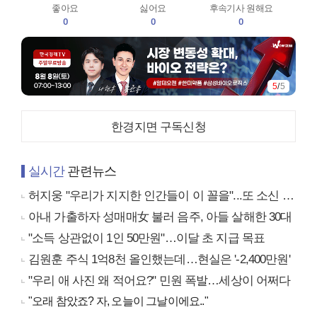
좋아요
싫어요
후속기사 원해요
0
0
0
5
/
5
한경지면 구독신청
실시간
관련뉴스
허지웅 "우리가 지지한 인간들이 이 꼴을"...또 소신 발언
아내 가출하자 성매매女 불러 음주, 아들 살해한 30대
"소득 상관없이 1인 50만원"…이달 초 지급 목표
김원훈 주식 1억8천 올인했는데…현실은 '-2,400만원'
"우리 애 사진 왜 적어요?" 민원 폭발…세상이 어쩌다
"오래 참았죠? 자, 오늘이 그날이에요.."