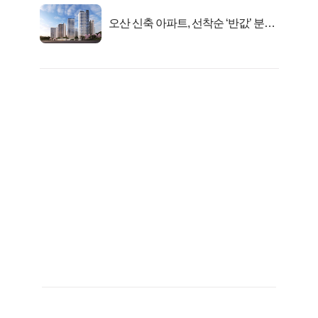
오산 신축 아파트, 선착순 ‘반값’ 분양
시작..