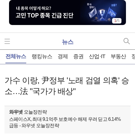
1
/
5
뉴스
홈
전체뉴스
랭킹뉴스
경제
증권
산업·IT
부동산
가수 이랑, 尹정부 '노래 검열 의혹' 승
소…法 "국가가 배상"
와우넷
오늘장전략
스페이스X, 최대 9.1억주 보호예수 해제 우려 딛고 6.14%
급등 - 와우넷 오늘장전략