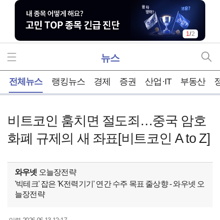
1
/
2
뉴스
홈
전체뉴스
랭킹뉴스
경제
증권
산업·IT
부동산
비트코인 훔치면 절도죄…중국 암호
화폐 규제의 새 좌표[비트코인 A to Z]
와우넷
오늘장전략
'빅테크' 잡은 'K전력기기' 연간 수주 목표 줄상향 - 와우넷 오
늘장전략