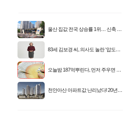
울산 집값 전국 상승률 1위… 신축 지
금 사라!
83세 김보경 씨, 의사도 놀란 ‘압도적
피지컬’
오늘밤 187억뿌린다, 먼저 주우면 최
대1억..!
천안아산 아파트값 난리났다! 20년
전 분양가..