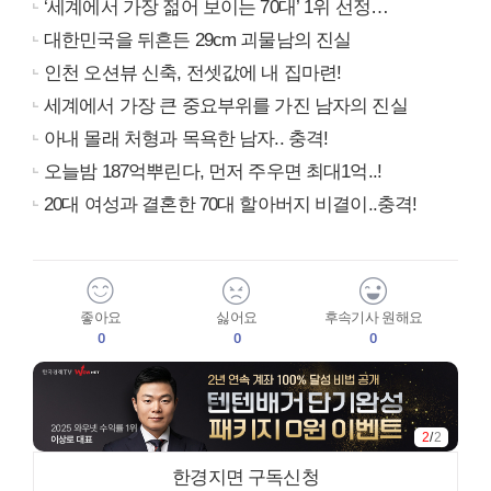
‘세계에서 가장 젊어 보이는 70대’ 1위 선정…
대한민국을 뒤흔든 29cm 괴물남의 진실
인천 오션뷰 신축, 전셋값에 내 집마련!
세계에서 가장 큰 중요부위를 가진 남자의 진실
아내 몰래 처형과 목욕한 남자.. 충격!
오늘밤 187억뿌린다, 먼저 주우면 최대1억..!
20대 여성과 결혼한 70대 할아버지 비결이..충격!
좋아요
싫어요
후속기사 원해요
0
0
0
2
/
2
한경지면 구독신청