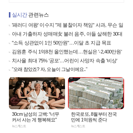
실시간
관련뉴스
'패러디 여왕' 이수지 "제 불찰이자 책임" 사과, 무슨 일
아내 가출하자 성매매女 불러 음주, 아들 살해한 30대
"소득 상관없이 1인 50만원"…이달 초 지급 목표
김원훈 주식 1억8천 올인했는데…현실은 '-2,400만원'
치사율 최대 75% '공포'…어린이 사망자 속출 '비상'
"오래 참았죠? 자, 오늘이 그날이에요.."
30cm 남성의 고백: “너무
한국로또, 8월부터 전국
커서 사는 게 행복해요”
민에 1억원씩 준다
뉴스캐스트
뉴스캐스트