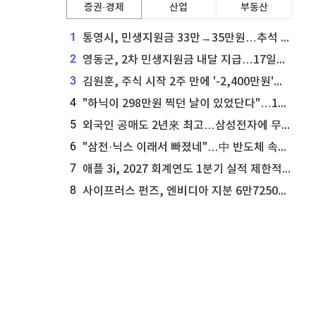
증권·경제
산업
부동산
1
통영시, 민생지원금 33만→35만원…추석 전 푼다
2
영동군, 2차 민생지원금 내달 지급…17일부터 신청 접수
3
김원훈, 주식 시작 2주 만에 '-2,400만원'…"차 한 대 값 날렸다"
4
"하닉이 298만원 찍던 날이 있었단다"…100만 클릭 '전래동화' 정체
5
외국인 공매도 2년來 최고…삼성전자에 무슨일이 [B급기자의 B급리포트]
6
"삼전·닉스 이래서 빠졌네"…中 반도체 속사정 [B급기자의 B급리포트]
7
애플 3i, 2027 회계연도 1분기 실적 제한적 검토 통과
8
사이프러스 펀즈, 엔비디아 지분 6만7250주 매각