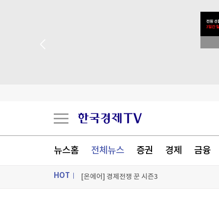
[오늘의 운세] 8월 9일 띠별 운세
[오늘의 운세] 오늘 뭐 먹지?…8월 9일 띠별 추
 꽝 없는 룰렛 이벤트
[오늘의 운세] 2026년 8월 9일 별자리 운세
5년 묵혀만 뒀는데 18% 수익…돈 몰려든 이유 
[포토+] 박정민, '멋짐 가득한 모습~'
"나야, '흑백요리사' 시즌3"
뉴스홈
전체뉴스
증권
경제
금융
[온에어] 경제전쟁 꾼 시즌3
HOT
[오늘의 운세] 8월 9일 띠별 운세
[오늘의 운세] 8월 9일 띠별 운세
ON AIR
뉴스