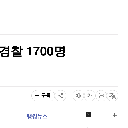
홈
AI추천
품
마켓이슈
특징주
이벤트
경찰 1700명
구독
랭킹뉴스