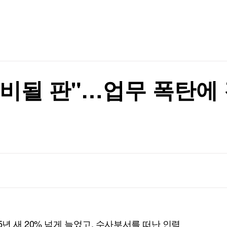
TV홈
무료방송
전체뉴스
증권
파트너스
경제
종목핫라인
추천 상
산업
경제
오늘의 
정치
생활경제
수익후기
국제
기업·CEO
이벤트
칼럼·연재
마비될 판"…업무 폭탄에 
특집방송
전체 프로그램
채널/편성
지역별채널
)
편성표
5년 새 20% 넘게 늘었고, 수사부서를 떠난 인력