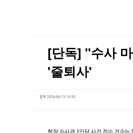
한국경제TV
뉴스홈
머니팜 모닝라이브
증권
굿모닝 작전
금융
오늘장 뭐사지?
부동산
[오후5시] 뉴스플러스
사회
온로드 (ON ROAD) 인사이트
글로벌경제
[단독] "수사 
랭킹뉴스
'줄퇴사'
미네르바아카데미
증권 데이터
입력
2026-06-13 16:50
스페셜강의
특징주 뉴스
투자/재테크
매매신호 (랭킹100
부동산/세무
투자분석
산업
국내증시
[모집-3기-] 돈버는 트레이딩 투자 북클럽
환율
현장 수사관 1인당 사건 접수 건수는 