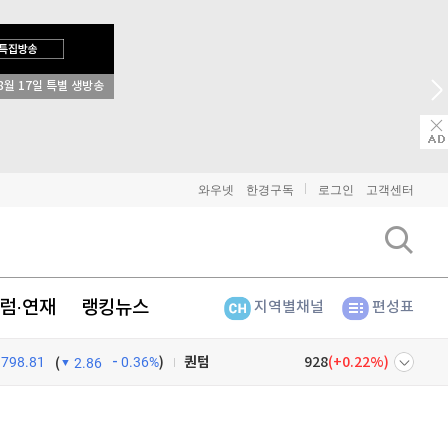
비트코인
91,444,000
(
-0.07%
)
8월 17일 특별 생방송
이더리움
2,702,000
(
-0.04%
)
리플
1,464
(
-0.21%
)
비트코인 캐시
305,900
(
-0.13%
)
와우넷
한경구독
로그인
고객센터
이오스
896
(
-0.45%
)
비트코인 골드
1,313
(
-763.82%
)
럼·연재
랭킹뉴스
지역별채널
편성표
퀀텀
928
(
0.22%
)
798.81
0.36%
)
이더리움 클래식
9,175
(
-0.16%
)
(
2.86
비트코인
91,444,000
(
-0.07%
)
넷
주식창