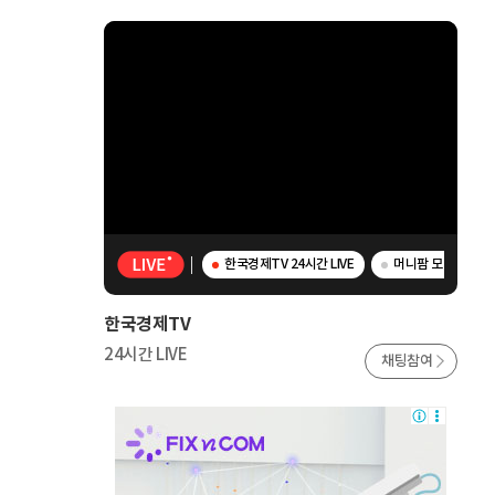
한국경제TV 24시간 LIVE
머니팜 모닝라이브 
한국경제TV
24시간 LIVE
채팅참여