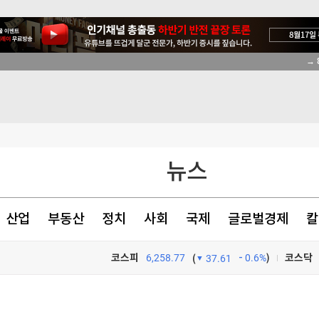
→ 
천 점심메뉴
있었다
뉴스
산업
부동산
정치
사회
국제
글로벌경제
칼
코스피
6,258.77
0.6%
)
코스닥
(
37.61
TV프로그램
와우