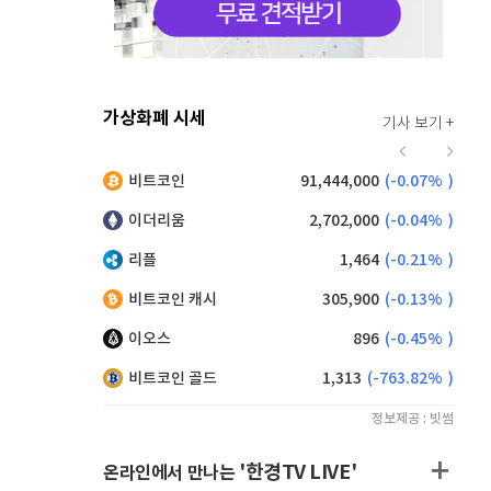
가상화폐 시세
기사 보기 +
928
(
0.22%
)
비트코인
91,444,000
(
-0.07%
)
,175
(
-0.16%
)
이더리움
2,702,000
(
-0.04%
)
리플
1,464
(
-0.21%
)
비트코인 캐시
305,900
(
-0.13%
)
이오스
896
(
-0.45%
)
비트코인 골드
1,313
(
-763.82%
)
정보제공 : 빗썸
'한경TV LIVE'
온라인에서 만나는