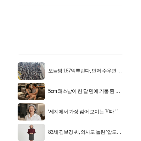
오늘밤 187억뿌린다, 먼저 주우면 최
대1억..!
5cm 왜소남이 한 달 만에 거물 된 사
연
‘세계에서 가장 젊어 보이는 70대’ 1위
선정…
83세 김보경 씨, 의사도 놀란 ‘압도적
피지컬’