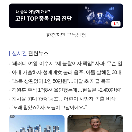
1
/
3
한경지면 구독신청
실시간
관련뉴스
'패러디 여왕' 이수지 "제 불찰이자 책임" 사과, 무슨 일
아내 가출하자 성매매女 불러 음주, 아들 살해한 30대
"소득 상관없이 1인 50만원"…이달 초 지급 목표
김원훈 주식 1억8천 올인했는데…현실은 '-2,400만원'
치사율 최대 75% '공포'…어린이 사망자 속출 '비상'
"오래 참았죠? 자, 오늘이 그날이에요.."