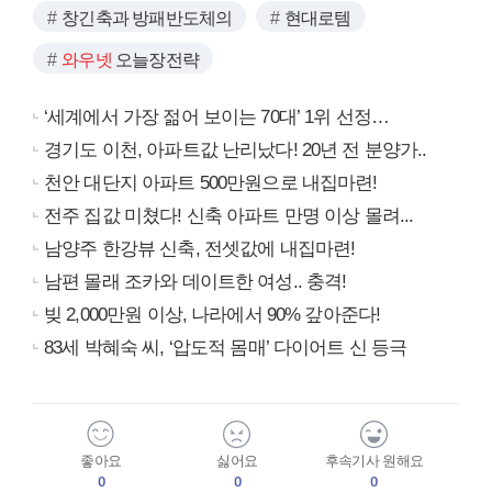
창긴축과 방패반도체의
현대로템
와우넷
오늘장전략
‘세계에서 가장 젊어 보이는 70대’ 1위 선정…
경기도 이천, 아파트값 난리났다! 20년 전 분양가..
천안 대단지 아파트 500만원으로 내집마련!
전주 집값 미쳤다! 신축 아파트 만명 이상 몰려...
남양주 한강뷰 신축, 전셋값에 내집마련!
남편 몰래 조카와 데이트한 여성.. 충격!
빚 2,000만원 이상, 나라에서 90% 갚아준다!
83세 박혜숙 씨, ‘압도적 몸매’ 다이어트 신 등극
좋아요
싫어요
후속기사 원해요
0
0
0