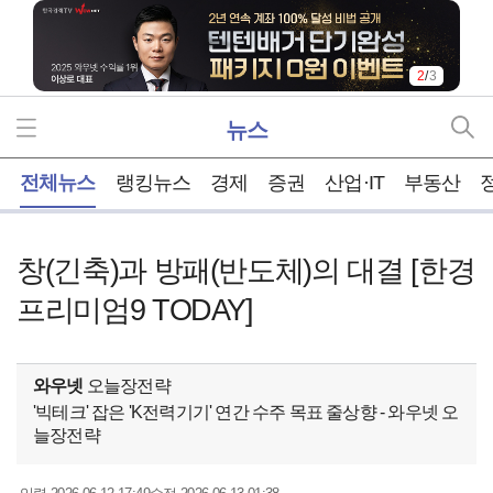
2
/
3
뉴스
홈
전체뉴스
랭킹뉴스
경제
증권
산업·IT
부동산
창(긴축)과 방패(반도체)의 대결 [한경
프리미엄9 TODAY]
와우넷
오늘장전략
'빅테크' 잡은 'K전력기기' 연간 수주 목표 줄상향 - 와우넷 오
늘장전략