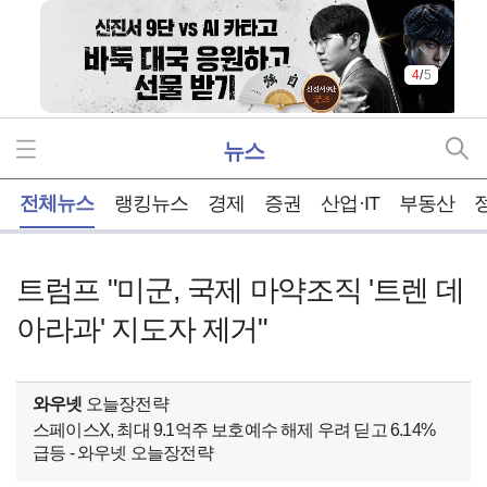
4
/
5
뉴스
홈
전체뉴스
랭킹뉴스
경제
증권
산업·IT
부동산
트럼프 "미군, 국제 마약조직 '트렌 데
아라과' 지도자 제거"
와우넷
오늘장전략
스페이스X, 최대 9.1억주 보호예수 해제 우려 딛고 6.14%
급등 - 와우넷 오늘장전략