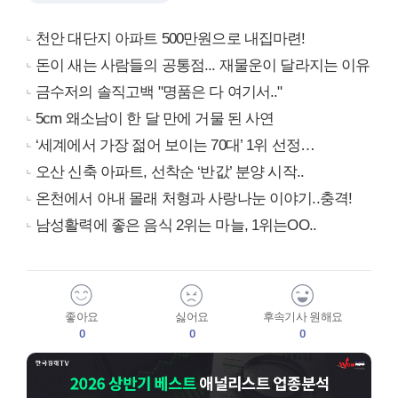
천안 대단지 아파트 500만원으로 내집마련!
돈이 새는 사람들의 공통점... 재물운이 달라지는 이유
금수저의 솔직고백 "명품은 다 여기서.."
5cm 왜소남이 한 달 만에 거물 된 사연
‘세계에서 가장 젊어 보이는 70대’ 1위 선정…
오산 신축 아파트, 선착순 ‘반값’ 분양 시작..
온천에서 아내 몰래 처형과 사랑나눈 이야기..충격!
남성활력에 좋은 음식 2위는 마늘, 1위는OO..
좋아요
싫어요
후속기사 원해요
0
0
0