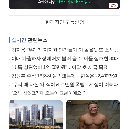
3
/
5
한경지면 구독신청
실시간
관련뉴스
허지웅 "우리가 지지한 인간들이 이 꼴을"...또 소신 발언
아내 가출하자 성매매女 불러 음주, 아들 살해한 30대
"소득 상관없이 1인 50만원"…이달 초 지급 목표
김원훈 주식 1억8천 올인했는데…현실은 '-2,400만원'
"우리 애 사진 왜 적어요?" 민원 폭발…세상이 어쩌다
"오래 참았죠? 자, 오늘이 그날이에요.."