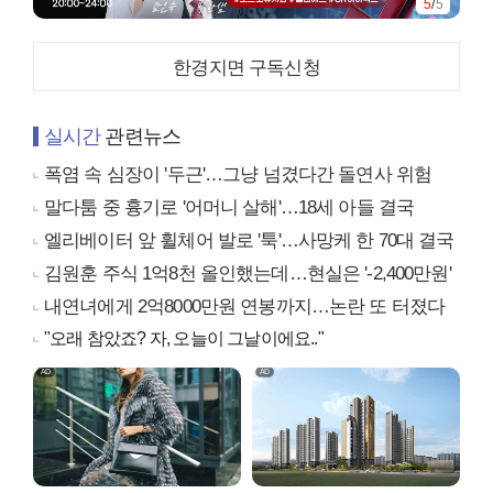
1
/
5
한경지면 구독신청
실시간
관련뉴스
폭염 속 심장이 '두근'…그냥 넘겼다간 돌연사 위험
말다툼 중 흉기로 '어머니 살해'…18세 아들 결국
엘리베이터 앞 휠체어 발로 '툭'…사망케 한 70대 결국
김원훈 주식 1억8천 올인했는데…현실은 '-2,400만원'
내연녀에게 2억8000만원 연봉까지…논란 또 터졌다
"오래 참았죠? 자, 오늘이 그날이에요.."