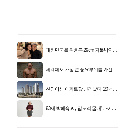
대한민국을 뒤흔든 29cm 괴물남의
진실
세계에서 가장 큰 중요부위를 가진 남
자의 진실
천안아산 아파트값 난리났다! 20년
전 분양가..
83세 박혜숙 씨, ‘압도적 몸매’ 다이어
트 신 등극