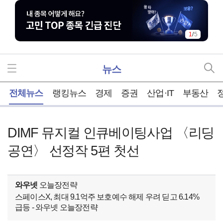
2
/
5
뉴스
홈
전체뉴스
랭킹뉴스
경제
증권
산업·IT
부동산
DIMF 뮤지컬 인큐베이팅사업 〈리딩
공연〉 선정작 5편 첫선
와우넷
오늘장전략
스페이스X, 최대 9.1억주 보호예수 해제 우려 딛고 6.14%
급등 - 와우넷 오늘장전략