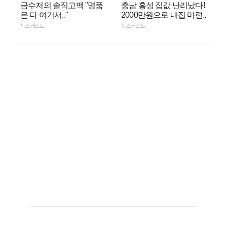
금수저의 솔직고백 "명품
충남 홍성 집값 난리났다!
은 다 여기서.."
2000만원으로 내집 마련..
뉴스캐스트
뉴스캐스트