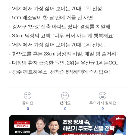
‘세계에서 가장 젊어 보이는 70대’ 1위 선정…
5cm 왜소남이 한 달 만에 거물 된 사연
강서구 ‘반값’ 신축 아파트 떴다! 경쟁률 치열해..
30cm 남성의 고백: “너무 커서 사는 게 행복해요”
‘세계에서 가장 젊어 보이는 70대’ 1위 선정…
한반도를 흔든 28cm 남성의 비밀, 매일 밤 즐거워
대장암 환자 급증한 원인, 2위는 유산균 1위는OO..
광주 펜트하우스, 선착순 8억혜택에 즉시입주!
좋아요
싫어요
후속기사 원해요
0
0
0