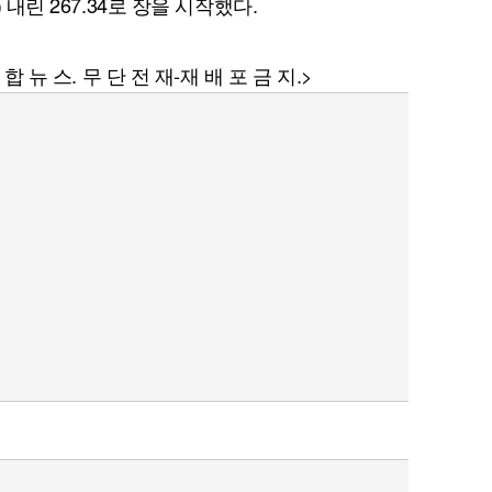
 내린 267.34로 장을 시작했다.
합 뉴 스. 무 단 전 재-재 배 포 금 지.>