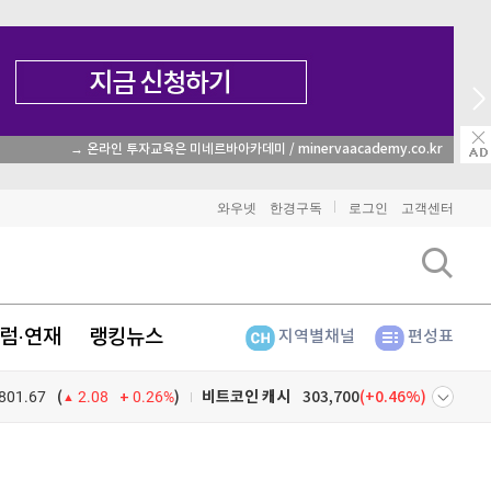
→ 온라인 투자교육은 미네르바아카데미 / minervaacademy.co.kr
비트코인
91,648,000
(
-0.21%
)
와우넷
한경구독
로그인
고객센터
이더리움
2,714,000
(
0%
)
리플
1,478
(
-0.54%
)
럼·연재
랭킹뉴스
지역별채널
편성표
비트코인 캐시
303,700
(
0.46%
)
801.67
0.26%
)
이오스
896
(
-0.45%
)
(
2.08
비트코인 골드
1,313
(
-763.82%
)
넷
주식창