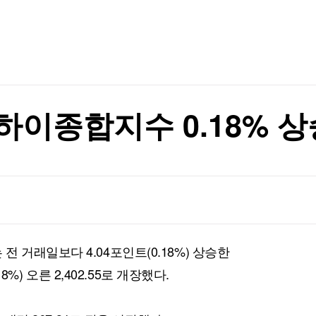
TV홈
무료방송
전체뉴스
가격 들썩
증권
파트너스
경제
종목핫라인
추천 상
산업
가격 들썩
경제
오늘의 
정치
생활경제
수익후기
국제
기업·CEO
이벤트
칼럼·연재
하이종합지수 0.18% 상
특집방송
전체 프로그램
채널/편성
지역별채널
 거래일보다 4.04포인트(0.18%) 상승한
)
편성표
18%) 오른 2,402.55로 개장했다.