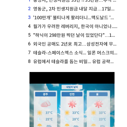
통영시, 민생지원금 33만→35만원…추석 전 푼다
2
영동군, 2차 민생지원금 내달 지급…17일부터 신청 접수
3
'100만개' 불티나게 팔리더니...맥도날드 '충주찰옥수수버거' 돌연 판매 종료
4
월가가 우려한 레버리지, 한국이 아니었나...'상황 인식' 못한 아셴브레너의 추락
5
"하닉이 298만원 찍던 날이 있었단다"…100만 클릭 '전래동화' 정체
6
외국인 공매도 2년來 최고…삼성전자에 무슨일이 [B급기자의 B급리포트]
7
테슬라-스페이스엑스 소식... 일론 머스크의 테라팹 칩 공장 계획, 텍사스에서 시작
8
유럽에서 테슬라를 돕는 비밀... 유럽 공략에도 테슬라 주가 하락