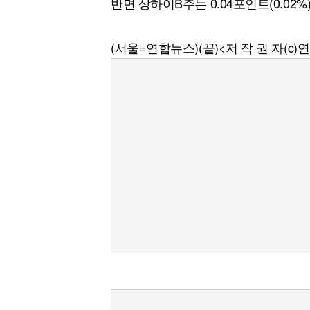
반면 상하이B주는 0.04포인트(0.02%)
[할인50%] 한·미 투자 올인원 클래스
해외증시
(서울=연합뉴스)(끝)<저 작 권 자(c)연 