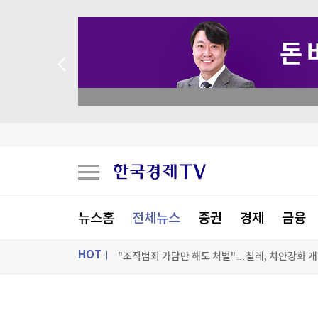
 꽝 없는 룰렛 이벤트
"민주콩고, 구리·코발트 정광 수출 금지"…구리 
이란 매체 "호르무즈 진출입 항로 한시적 분리…
공항에 폭발물 탑재 드론까지…독일 정부 "새로운 
뉴스홈
전체뉴스
증권
경제
금융
"조직범죄 가담만 해도 처벌"…칠레, 치안강화 개
HOT
[포토+] 박정민, '멋짐 가득한 모습~'
"나야, '흑백요리사' 시즌3"
ON AIR
뉴스
[온에어] 더 워룸