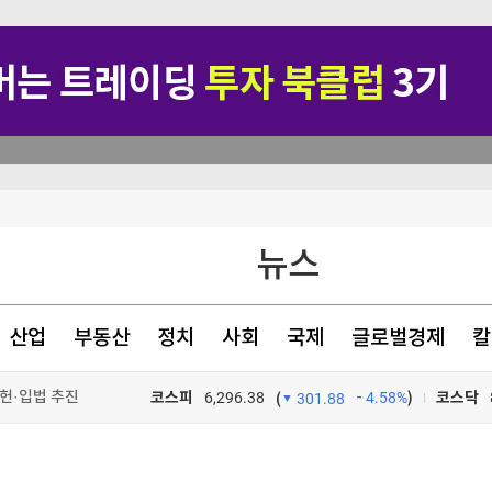
가격 들썩
뉴스
이후엔 중앙항로만"
차원 위협"(종합)
산업
부동산
정치
사회
국제
글로벌경제
칼
헌·입법 추진
코스피
6,296.38
4.58%
)
코스닥
(
301.88
TV프로그램
와우