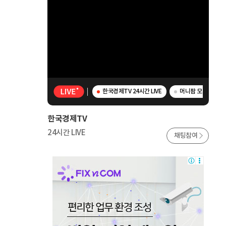
한국경제TV 24시간 LIVE
머니팜 모닝라이브 -
한국경제TV
24시간 LIVE
채팅참여