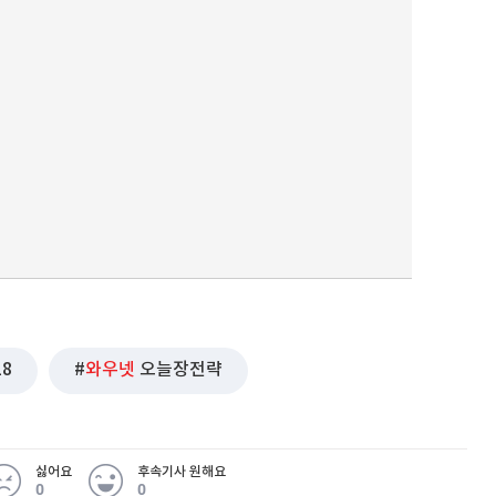
18
와우넷
오늘장전략
싫어요
후속기사 원해요
0
0