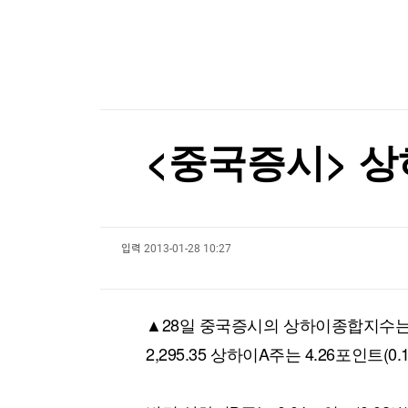
한국경제TV
뉴스홈
"민주콩고, 구리·코발트 정광 수출 금지"…구리 
머니팜 모닝라이브
증권
굿모닝 작전
금융
"민주콩고, 구리·코발트 정광 수출 금지"…구리 
오늘장 뭐사지?
부동산
[오후5시] 뉴스플러스
사회
온로드 (ON ROAD) 인사이트
글로벌경제
<중국증시> 상
랭킹뉴스
입력
2013-01-28 10:27
미네르바아카데미
증권 데이터
스페셜강의
특징주 뉴스
▲28일 중국증시의 상하이종합지수는 전
투자/재테크
매매신호 (랭킹100
부동산/세무
투자분석
2,295.35 상하이A주는 4.26포인트(0.
산업
국내증시
[모집-3기-] 돈버는 트레이딩 투자 북클럽
환율