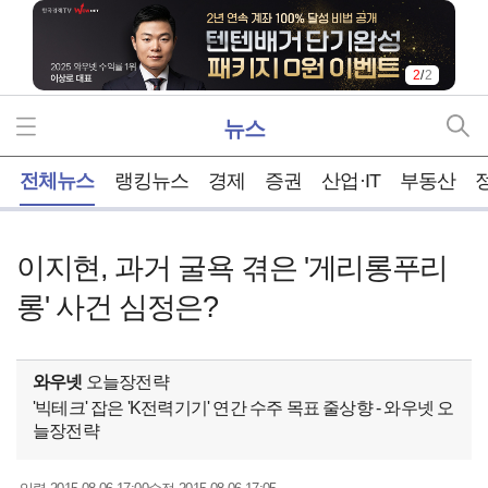
2
/
2
뉴스
홈
전체뉴스
랭킹뉴스
경제
증권
산업·IT
부동산
이지현, 과거 굴욕 겪은 '게리롱푸리
롱' 사건 심정은?
와우넷
오늘장전략
'빅테크' 잡은 'K전력기기' 연간 수주 목표 줄상향 - 와우넷 오
늘장전략