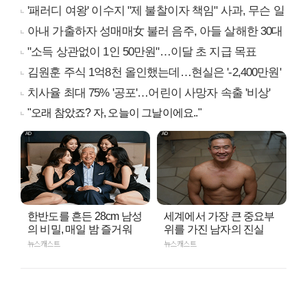
'패러디 여왕' 이수지 "제 불찰이자 책임" 사과, 무슨 일
아내 가출하자 성매매女 불러 음주, 아들 살해한 30대
"소득 상관없이 1인 50만원"…이달 초 지급 목표
김원훈 주식 1억8천 올인했는데…현실은 '-2,400만원'
치사율 최대 75% '공포'…어린이 사망자 속출 '비상'
"오래 참았죠? 자, 오늘이 그날이에요.."
한반도를 흔든 28cm 남성
세계에서 가장 큰 중요부
의 비밀, 매일 밤 즐거워
위를 가진 남자의 진실
뉴스캐스트
뉴스캐스트