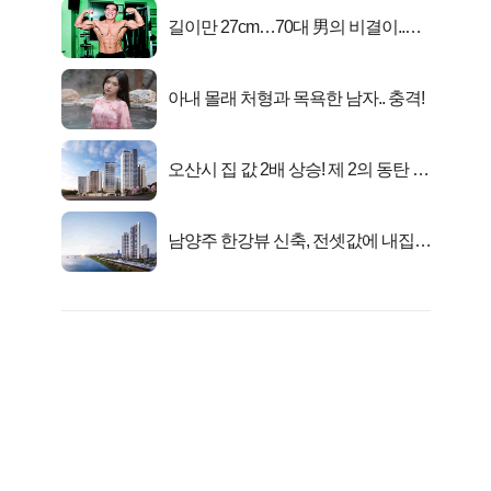
길이만 27cm…70대 男의 비결이..충
격!
아내 몰래 처형과 목욕한 남자.. 충격!
오산시 집 값 2배 상승! 제 2의 동탄 신
화..
남양주 한강뷰 신축, 전셋값에 내집마
련!