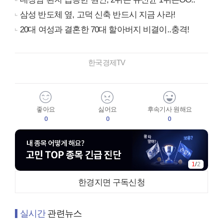
삼성 반도체 옆, 고덕 신축 반드시 지금 사라!
20대 여성과 결혼한 70대 할아버지 비결이..충격!
한국경제TV
좋아요
싫어요
후속기사 원해요
0
0
0
1
/
2
한경지면 구독신청
실시간
관련뉴스