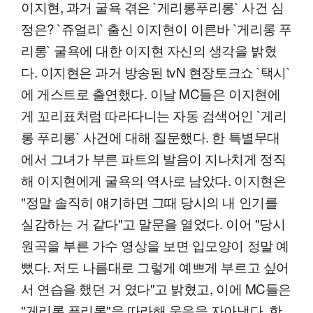
이지현, 과거 굴욕 겪은 `게리롱푸리롱` 사건 심
정은? `쥬얼리` 출신 이지현이 이른바 `게리롱 푸
리롱` 굴욕에 대한 이지현 자신의 생각을 밝혔
다. 이지현은 과거 방송된 tvN 현장토크쇼 `택시`
에 게스트로 출연했다. 이날 MC들은 이지현에
게 꼬리표처럼 따라다니는 자동 검색어인 `게리
롱 푸리롱` 사건에 대해 질문했다. 한 특별무대
에서 그녀가 부른 파트의 발음이 지나치게 정직
해 이지현에게 굴욕의 역사로 남았다. 이지현은
"정말 솔직히 얘기하면 그때 당시의 내 인기를
실감하는 거 같다"고 말문을 열었다. 이어 "당시
원곡을 부른 가수 영상을 보면 입모양이 정말 예
뻤다. 저도 나름대로 그렇게 예쁘게 부르고 싶어
서 연습을 했던 거 였다"고 밝혔고, 이에 MC들은
"게리롱 푸리롱"을 따라해 웃음을 자아냈다. 한