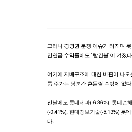
그러나 경영권 분쟁 이슈가 터지며 롯
민연금 수익률에도 `빨간불`이 켜졌다
여기에 지배구조에 대한 비판이 나오는
룹 주가는 당분간 흔들릴 수밖에 없다
전날에도
롯데제과
(-6.36%),
롯데손
(-0.41%),
현대정보기술
(-5.13%) 
다.