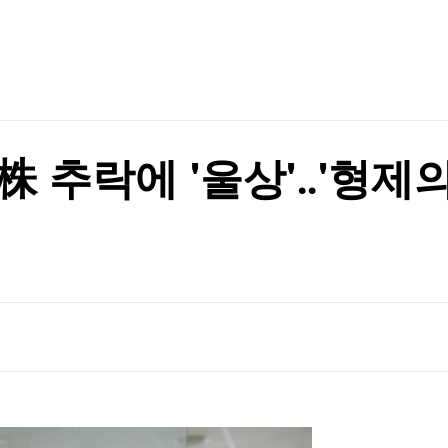
TV홈
무료방송
전체뉴스
증권
파트너스
경제
종목핫라인
추천 상
산업
경제
오늘의 
정치
생활경제
수익후기
국제
기업·CEO
이벤트
칼럼·연재
 추락에 '울상'‥'형제의 
특집방송
전체 프로그램
채널/편성
지역별채널
)
편성표