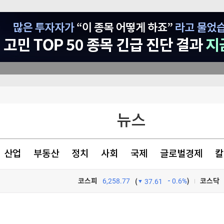
글삭' 해명
자 인정
입장과 무관"
뉴스
'딱 걸렸다'
산업
부동산
정치
사회
국제
글로벌경제
칼
코스피
6,258.77
0.6%
)
코스닥
(
37.61
글삭' 해명
TV프로그램
와우
글삭' 해명