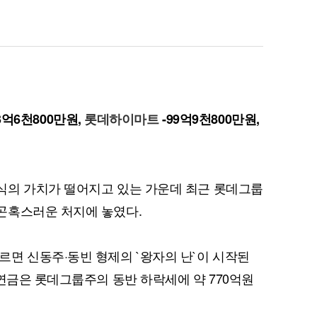
3억6천800만원,
롯데하이마트
-99억9천800만원,
식의 가치가 떨어지고 있는 가운데 최근 롯데그룹
곤혹스러운 처지에 놓였다.
면 신동주·동빈 형제의 `왕자의 난`이 시작된
민연금은 롯데그룹주의 동반 하락세에 약 770억원