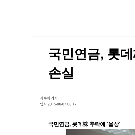
한국경제TV
뉴스홈
머니팜 모닝라이브
증권
굿모닝 작전
금융
오늘장 뭐사지?
부동산
[오후5시] 뉴스플러스
사회
온로드 (ON ROAD) 인사이트
글로벌경제
국민연금, 롯데株
랭킹뉴스
손실
미네르바아카데미
증권 데이터
지수희 기자
스페셜강의
특징주 뉴스
입력
2015-08-07 06:17
투자/재테크
매매신호 (랭킹100
부동산/세무
투자분석
국민연금, 롯데株 추락에 `울상`
산업
국내증시
[모집-3기-] 돈버는 트레이딩 투자 북클럽
환율