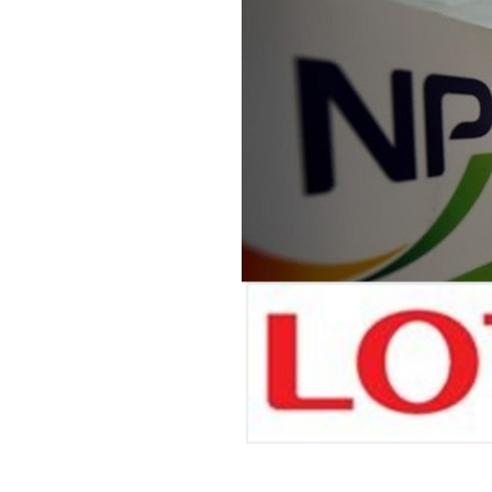
[할인50%] 한·미 투자 올인원 클래스
해외증시