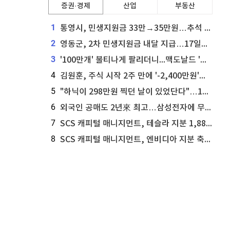
증권·경제
산업
부동산
1
통영시, 민생지원금 33만→35만원…추석 전 푼다
2
영동군, 2차 민생지원금 내달 지급…17일부터 신청 접수
3
'100만개' 불티나게 팔리더니...맥도날드 '충주찰옥수수버거' 돌연 판매 종료
4
김원훈, 주식 시작 2주 만에 '-2,400만원'…"차 한 대 값 날렸다"
5
"하닉이 298만원 찍던 날이 있었단다"…100만 클릭 '전래동화' 정체
6
외국인 공매도 2년來 최고…삼성전자에 무슨일이 [B급기자의 B급리포트]
7
SCS 캐피털 매니지먼트, 테슬라 지분 1,889주 추가 매수
8
SCS 캐피털 매니지먼트, 엔비디아 지분 축소...8,590주 매도