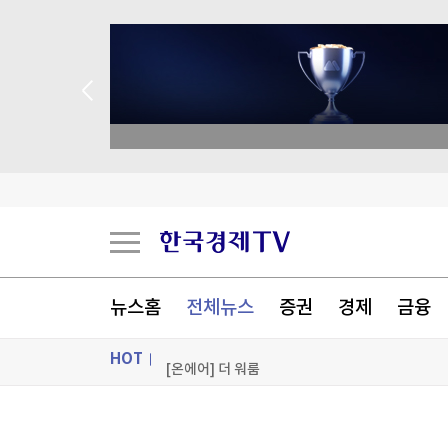
與 3선 의원 "폐버스로 청년주택을"…역풍 일자 '
academy.co.kr
'장윤기 사건' 피해자 구하려다 다친 고교생, 의상
與, 황희 '폐버스 청년주택' 제안에 선긋기…"당 
죄수에게 햄버거 건네고 7000만원 꿀꺽…교도관 
[포토+] 박정민, '멋짐 가득한 모습~'
뉴스홈
전체뉴스
증권
경제
금융
"나야, '흑백요리사' 시즌3"
HOT
[온에어] 더 워룸
與 3선 의원 "폐버스로 청년주택을"…역풍 일자 '
ON AIR
뉴스
與 3선 의원 "폐버스로 청년주택을"…역풍 일자 '