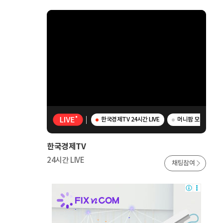
한국경제TV 24시간 LIVE
머니팜 모닝라이브 
한국경제TV
24시간 LIVE
채팅참여