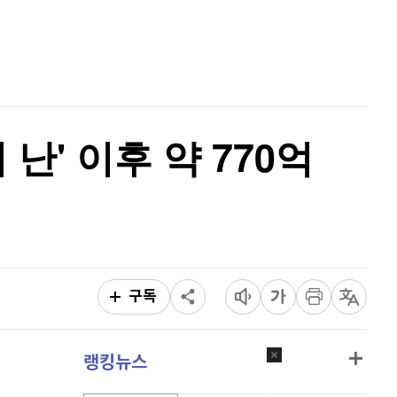
비트코인
91,873,000
(
0.04%
)
홈
AI추천
품
마켓이슈
특징주
이벤트
난' 이후 약 770억
구독
랭킹뉴스