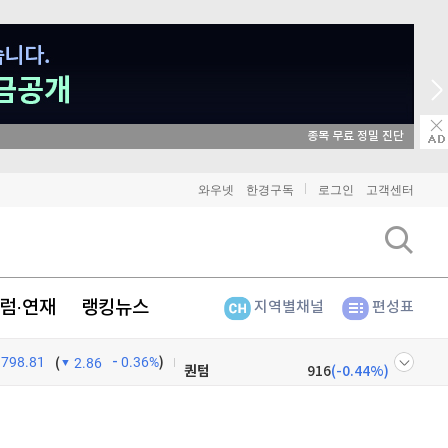
비트코인
91,873,000
(
0.04%
)
이더리움
2,706,000
종목 무료 정밀 진단
(
-0.3%
)
리플
1,459
(
-1.89%
)
와우넷
한경구독
로그인
고객센터
비트코인 캐시
304,700
(
0.79%
)
이오스
896
(
-0.45%
)
럼·연재
랭킹뉴스
지역별채널
편성표
비트코인 골드
1,313
(
-763.82%
)
798.81
0.36%
)
퀀텀
916
(
-0.44%
)
(
2.86
이더리움 클래식
9,210
(
1.21%
)
넷
주식창