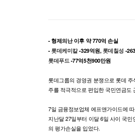
- 형제의난 이후 약 770억 손실
-
롯데케미칼
-329억원,
롯데칠성
-26
롯데푸드
-77억5천900만원
롯데그룹의 경영권 분쟁으로 롯데 주
주를 적극적으로 편입한 국민연금도 
7일 금융정보업체 에프앤가이드에 따르
지난달 27일부터 이달 6일 사이 국
의 평가손실을 입었다.