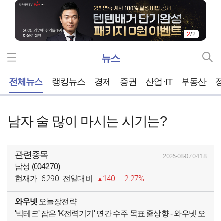
2
/
2
뉴스
홈
전체뉴스
랭킹뉴스
경제
증권
산업·IT
부동산
남자 술 많이 마시는 시기는?
관련종목
2026-08-07 04:18
남성 (004270)
6,290
140
2.27%
현재가
전일대비
와우넷
오늘장전략
'빅테크' 잡은 'K전력기기' 연간 수주 목표 줄상향 - 와우넷 오