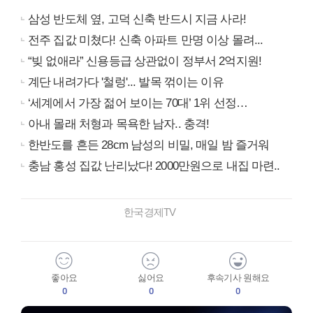
삼성 반도체 옆, 고덕 신축 반드시 지금 사라!
전주 집값 미쳤다! 신축 아파트 만명 이상 몰려...
“빚 없애라” 신용등급 상관없이 정부서 2억지원!
계단 내려가다 '철렁'... 발목 꺾이는 이유
‘세계에서 가장 젊어 보이는 70대’ 1위 선정…
아내 몰래 처형과 목욕한 남자.. 충격!
한반도를 흔든 28cm 남성의 비밀, 매일 밤 즐거워
충남 홍성 집값 난리났다! 2000만원으로 내집 마련..
한국경제TV
좋아요
싫어요
후속기사 원해요
0
0
0