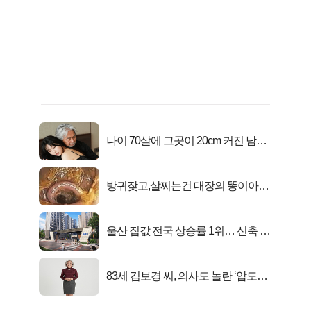
나이 70살에 그곳이 20cm 커진 남자..
충격!
방귀잦고,살찌는건 대장의 똥이아니
라??
울산 집값 전국 상승률 1위… 신축 지
금 사라!
83세 김보경 씨, 의사도 놀란 ‘압도적
피지컬’