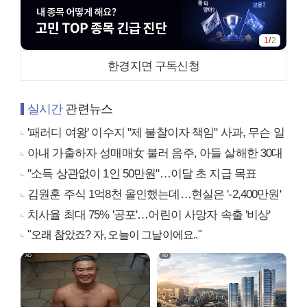
1
/
2
한경지면 구독신청
실시간
관련뉴스
'패러디 여왕' 이수지 "제 불찰이자 책임" 사과, 무슨 일
아내 가출하자 성매매女 불러 음주, 아들 살해한 30대
"소득 상관없이 1인 50만원"…이달 초 지급 목표
김원훈 주식 1억8천 올인했는데…현실은 '-2,400만원'
치사율 최대 75% '공포'…어린이 사망자 속출 '비상'
"오래 참았죠? 자, 오늘이 그날이에요.."