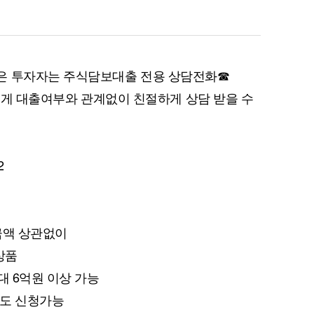
은 투자자는 주식담보대출 전용 상담전화☎
퀀텀
원에게 대출여부와 관계없이 친절하게 상담 받을 수
이더리움 클래식
9
2
금액 상관없이
상품
대 6억원 이상 가능
좌도 신청가능