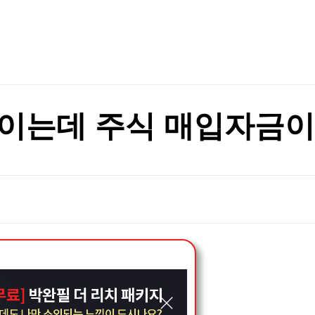
TV홈
무료방송
전체뉴스
증권
파트너스
경제
종목핫라인
추천 상
산업
경제
오늘의 
정치
반에 분산해야"
생활경제
수익후기
국제
기업·CEO
이벤트
칼럼·연재
반에 분산해야"
이는데 주식 매입자금이 부
특집방송
전체 프로그램
채널/편성
지역별채널
)
편성표