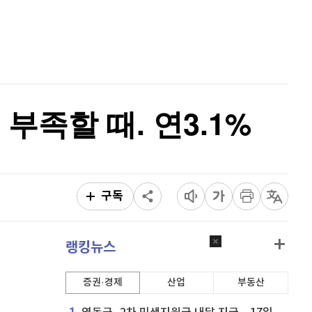
이오스
896
(
-0.45%
)
홈
AI추천
비트코인 골드
1,313
(
-763.82%
)
품
마켓이슈
특징주
이벤트
퀀텀
915
(
0.33%
)
이더리움 클래식
9,200
(
-0.16%
)
족할 때. 연3.1%
비트코인
91,280,000
(
-0.43%
)
구독
랭킹뉴스
증권·경제
산업
부동산
1