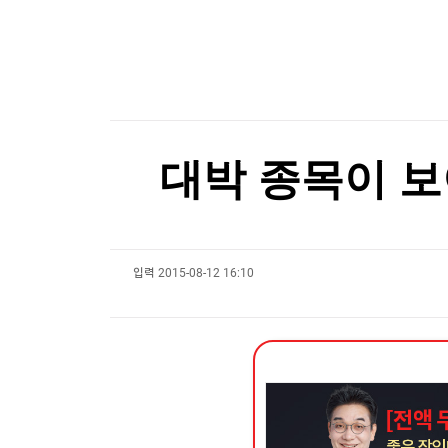
한국경제TV
뉴스홈
"나야, '흑백요리사' 시즌3"
머니팜 모닝라이브
증권
굿모닝 작전
금융
[온에어] 출발증시 2부
오늘장 뭐사지?
부동산
미래운용 "변동성 시대, 반도체 투자 밸류체인 전
[오후5시] 뉴스플러스
사회
온로드 (ON ROAD) 인사이트
글로벌경제
미래운용 "변동성 시대, 반도체 투자 밸류체인 전
대박 종목이 보
랭킹뉴스
입력
2015-08-12 16:10
미네르바아카데미
증권 데이터
스페셜강의
특징주 뉴스
투자/재테크
매매신호 (랭킹100
부동산/세무
투자분석
산업
국내증시
[모집-3기-] 돈버는 트레이딩 투자 북클럽
환율