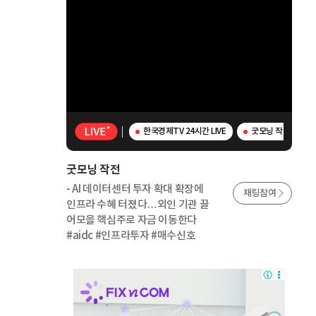
한국경제TV 24시간 LIVE
굿모닝 작전 - AI
굿모닝 작전
- AI 데이터센터 투자 확대 확장에
채팅참여
인프라 수혜 터졌다…외인 기관 끌
어모을 핵심주로 자금 이동한다
#aidc #인프라투자 #매수신호