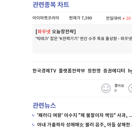
관련종목 차트
아이마켓코리아
현재가
7,390
전일대비
20
[
와우넷
오늘장전략]
'빅테크' 잡은 'K전력기기' 연간 수주 목표 줄상향 - 와
한국경제TV 플랫폼전략부 정한영 증권에디터
h
좋아요
0
관련뉴스
'패러디 여왕' 이수지 "제 불찰이자 책임" 사과,