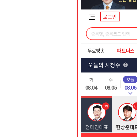
[할인50%] 한·미 투자 올인원 클래스
해외증시