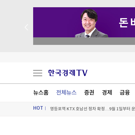
academy.co.kr
미래운용 "변동성 시대, 반도체 투자 밸류체인 전
뉴스홈
전체뉴스
증권
경제
금융
영등포역 KTX 호남선 정차 확정…9월 1일부터 
HOT
개포우성1·2차, 최고 49층·1603가구로 재건축
닥터나우, '컬리 출신' 전지웅 CMO 선임
ON AIR
뉴스
[포토+] 박정민, '멋짐 가득한 모습~'