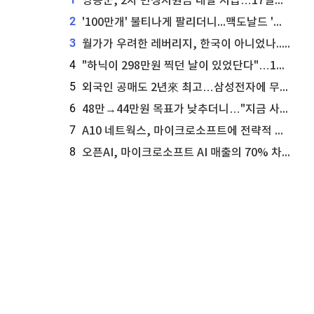
영동군, 2차 민생지원금 내달 지급…17일부터 신청 접수
2
'100만개' 불티나게 팔리더니...맥도날드 '충주찰옥수수버거' 돌연 판매 종료
3
월가가 우려한 레버리지, 한국이 아니었나...'상황 인식' 못한 아셴브레너의 추락
4
"하닉이 298만원 찍던 날이 있었단다"…100만 클릭 '전래동화' 정체
5
외국인 공매도 2년來 최고…삼성전자에 무슨일이 [B급기자의 B급리포트]
6
48만→44만원 목표가 낮추더니…"지금 사라, 70% 오른다"는 종목
7
A10 네트웍스, 마이크로소프트에 전략적 지분 워런트 발행
8
오픈AI, 마이크로소프트 AI 매출의 70% 차지할 전망