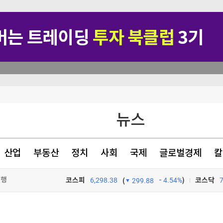
뉴스
반에 분산해야"
산업
부동산
정치
사회
국제
글로벌경제
칼
운행
코스피
6,298.38
4.54%
)
코스닥
(
299.88
TV프로그램
와우