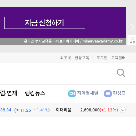
매일 매일 꽝 없는 룰렛 이벤트
와우넷
한경구독
로그인
고객센터
비트코인
91,280,000
(
-0.43%
)
럼·연재
랭킹뉴스
지역별채널
편성표
이더리움
2,698,000
(
1.12%
)
788.34
1.41%
)
리플
1,486
(
-1.92%
)
(
11.25
비트코인 캐시
301,900
(
-0.77%
)
넷
주식창