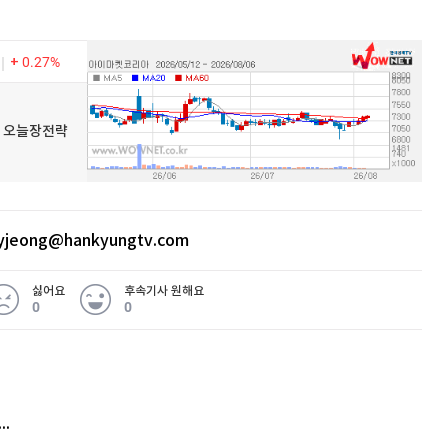
0.27%
우넷 오늘장전략
yjeong@hankyungtv.com
싫어요
후속기사 원해요
0
0
 무슨 일
아내 가출하자 성매매女 불러 음주, 아들 살해한 30대