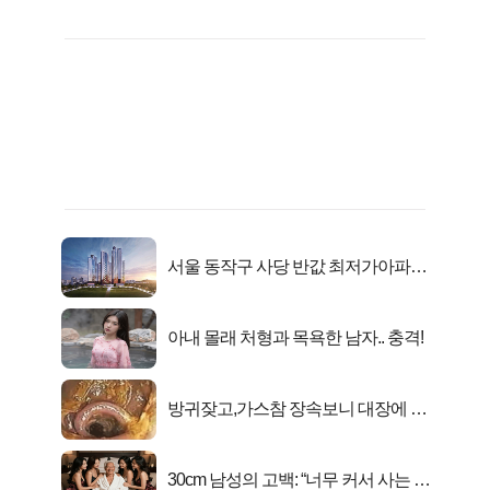
서울 동작구 사당 반값 최저가아파트
마지막...
아내 몰래 처형과 목욕한 남자.. 충격!
방귀잦고,가스참 장속보니 대장에 똥
이아니라...
30cm 남성의 고백: “너무 커서 사는 게