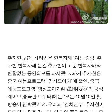
추자현, 곱게 차려입은 한복자태 `여신 강림` 추
자현 한복자태 눈길 추자현이 고운 한복자태와
변함없는 동안외모를 과시했다. 과거 추자현은
중국 예능프로그램 `명성도아가`에 출연, 중국
예능프로그램 `명성도아가(明星到我家)`의 공식
웨이보(중극판 트위터)에는 "오는 10월10일 첫
방송이 임박했어요. 우리의 `김치신부` 추자현이
드디어 시집을 갑니다. 이 지역 주민들은 시부모