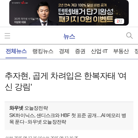
2
/
2
뉴스
홈
전체뉴스
랭킹뉴스
경제
증권
산업·IT
부동산
추자현, 곱게 차려입은 한복자태 '여
신 강림'
와우넷
오늘장전략
SK하이닉스, 샌디스크와 HBF 첫 표준 공개…AI 메모리 병
목 푼다 - 와우넷 오늘장전략