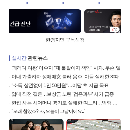
0
0
0
2
/
2
한경지면 구독신청
실시간
관련뉴스
'패러디 여왕' 이수지 "제 불찰이자 책임" 사과, 무슨 일
아내 가출하자 성매매女 불러 음주, 아들 살해한 30대
"소득 상관없이 1인 50만원"…이달 초 지급 목표
입대 직전 결혼…보상금 노린 '검은과부' 사기 급증
한집 사는 시어머니 흉기로 살해한 며느리…범행 동기는
"오래 참았죠? 자, 오늘이 그날이에요.."