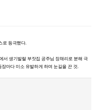
스로 등극했다.
마’에서 생기발랄 부잣집 공주님 장채리로 분해 극
등장마다 미소 유발하게 하며 눈길을 끈 것.