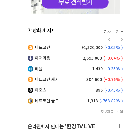
가상화폐 시세
기사 보기 +
916
(
0.00%
)
비트코인
91,320,000
(
-0.03%
)
,110
(
-0.16%
)
이더리움
2,693,000
(
0.04%
)
리플
1,439
(
-0.35%
)
비트코인 캐시
304,600
(
0.76%
)
이오스
896
(
-0.45%
)
비트코인 골드
1,313
(
-763.82%
)
정보제공 : 빗썸
'한경TV LIVE'
온라인에서 만나는