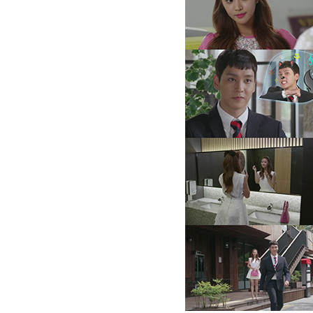
[할인50%] 한·미 투자 올인원 클래스
해외증시