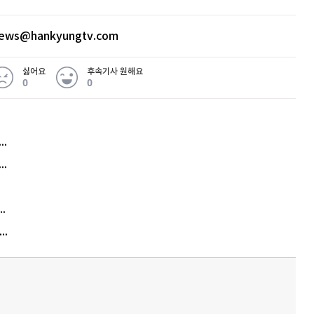
news@hankyungtv.com
싫어요
후속기사 원해요
0
0
허지웅 "우리가 지지한 인간들이 이 꼴을"...또 소신 발언
아내 가출하자 성매매女 불러 음주, 아들 살해한 30대
김원훈 주식 1억8천 올인했는데…현실은 '-2,400만원'
"우리 애 사진 왜 적어요?" 민원 폭발…세상이 어쩌다