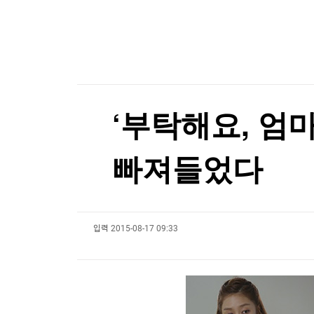
한국경제TV
뉴스홈
美증시, 금리인상 기대론 후퇴에 상승…S&P500
머니팜 모닝라이브
증권
굿모닝 작전
금융
美증시, 금리인상 기대론 후퇴에 상승…S&P500
오늘장 뭐사지?
부동산
[오후5시] 뉴스플러스
사회
온로드 (ON ROAD) 인사이트
글로벌경제
‘부탁해요, 엄
랭킹뉴스
빠져들었다
미네르바아카데미
증권 데이터
입력
2015-08-17 09:33
스페셜강의
특징주 뉴스
투자/재테크
매매신호 (랭킹100
부동산/세무
투자분석
산업
국내증시
[모집-3기-] 돈버는 트레이딩 투자 북클럽
환율