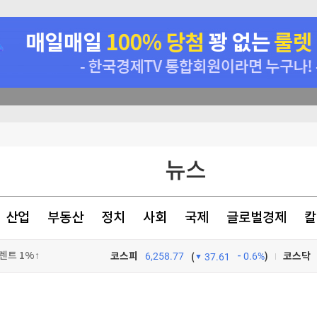
 사상최고치 마감
뉴스
번다
대 최저로
산업
부동산
정치
사회
국제
글로벌경제
칼
렌트 1%↑
코스피
6,258.77
0.6%
)
코스닥
(
37.61
TV프로그램
와우
>