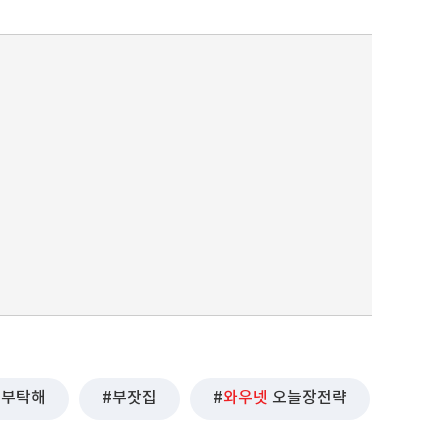
부탁해
부잣집
와우넷
오늘장전략