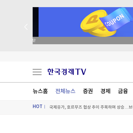
종목 무료 정밀 진단
美증시, 금리인상 기대론 후퇴에 상승…S&P500
고향은 같아도...수도권 간 청년, 월 120만원 더 
콜로라도강이 말라간다…美 최대 저수지 수위 역
뉴스홈
전체뉴스
증권
경제
금융
국제유가, 호르무즈 협상 추이 주목하며 상승…브
HOT
[포토+] 박정민, '멋짐 가득한 모습~'
"나야, '흑백요리사' 시즌3"
ON AIR
뉴스
[온에어] 주식, 알아야번다 <박지윤의 감정금융학