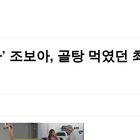
TV홈
무료방송
전체뉴스
 사상최고치 마감
증권
파트너스
경제
종목핫라인
추천 상
산업
 사상최고치 마감
경제
오늘의 
정치
생활경제
수익후기
국제
기업·CEO
이벤트
칼럼·연재
마’ 조보아, 골탕 먹였던
특집방송
전체 프로그램
채널/편성
지역별채널
)
편성표