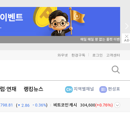
매일 매일 꽝 없는 룰렛 이벤트
비트코인
91,287,000
(
-0.07%
)
와우넷
한경구독
로그인
고객센터
이더리움
2,694,000
(
0.07%
)
리플
1,439
(
-0.35%
)
럼·연재
랭킹뉴스
지역별채널
편성표
비트코인 캐시
304,600
(
0.76%
)
798.81
0.36%
)
이오스
896
(
-0.45%
)
(
2.86
비트코인 골드
1,313
(
-763.82%
)
넷
주식창