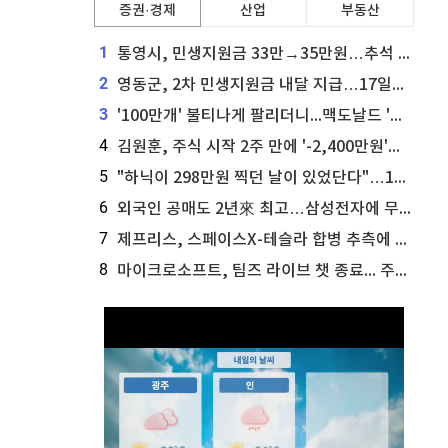
증권·경제
산업
부동산
1
통영시, 민생지원금 33만→35만원…추석 전 푼다
2
영동군, 2차 민생지원금 내달 지급…17일부터 신청 접수
3
'100만개' 불티나게 팔리더니...맥도날드 '충주찰옥수수버거' 돌연 판매 종료
4
김원훈, 주식 시작 2주 만에 '-2,400만원'…"차 한 대 값 날렸다"
5
"하닉이 298만원 찍던 날이 있었단다"…100만 클릭 '전래동화' 정체
6
외국인 공매도 2년來 최고…삼성전자에 무슨일이 [B급기자의 B급리포트]
7
제프리스, 스페이스X-테슬라 합병 추측에 대한 트래커 주식 가능성 분석
8
마이크로소프트, 팀즈 라이브 챗 종료... 주가는 상승세