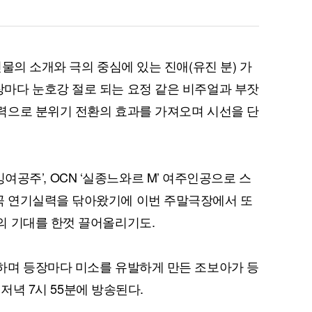
물의 소개와 극의 중심에 있는 진애(유진 분) 가
마다 눈호강 절로 되는 요정 같은 비주얼과 부잣
력으로 분위기 전환의 효과를 가져오며 시선을 단
퀀텀
이더리움 클래식
9
 ‘잉여공주’, OCN ‘실종느와르 M’ 여주인공으로 스
 연기실력을 닦아왔기에 이번 주말극장에서 또
의 기대를 한껏 끌어올리기도.
하며 등장마다 미소를 유발하게 만든 조보아가 등
 저녁 7시 55분에 방송된다.