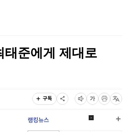
퀀텀
916
(
0%
)
홈
AI추천
이더리움 클래식
9,110
(
-0.16%
)
품
마켓이슈
특징주
이벤트
비트코인
91,287,000
(
-0.07%
)
 최태준에게 제대로
구독
랭킹뉴스