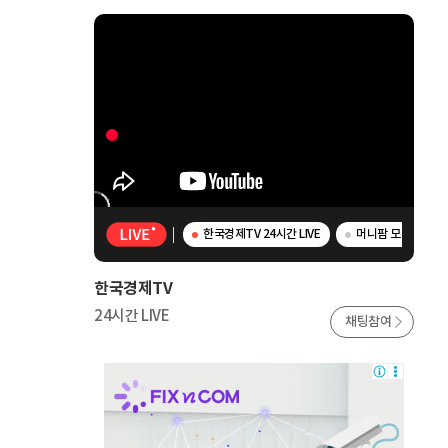
한국경제TV 24시간 LIVE
머니팜 모닝라이브 
한국경제TV
24시간 LIVE
채팅참여