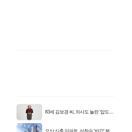
83세 김보경 씨, 의사도 놀란 ‘압도적
피지컬’
오산 신축 아파트, 선착순 ‘반값’ 분양