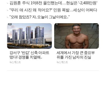
김원훈 주식 1억8천 올인했는데…현실은 '-2,400만원'
"우리 애 사진 왜 적어요?" 민원 폭발…세상이 어쩌다
"오래 참았죠? 자, 오늘이 그날이에요.."
강서구 ‘반값’ 신축 아파트
세계에서 가장 큰 중요부
떴다! 경쟁률 치열해..
위를 가진 남자의 진실
뉴스캐스트
뉴스캐스트