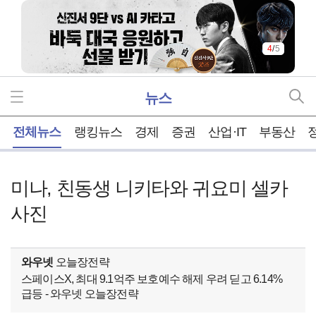
4
/
5
뉴스
홈
전체뉴스
랭킹뉴스
경제
증권
산업·IT
부동산
미나, 친동생 니키타와 귀요미 셀카
사진
와우넷
오늘장전략
스페이스X, 최대 9.1억주 보호예수 해제 우려 딛고 6.14%
급등 - 와우넷 오늘장전략