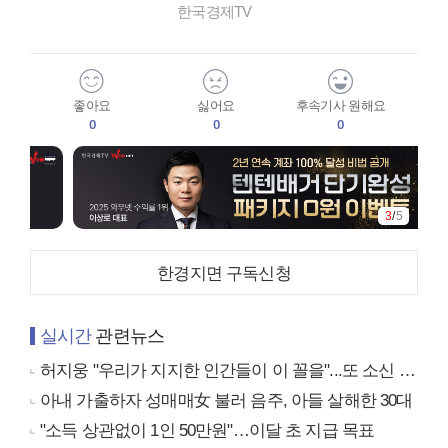
한국경제TV
좋아요
싫어요
후속기사 원해요
0
0
0
3
/
5
한경지면 구독신청
실시간
관련뉴스
허지웅 "우리가 지지한 인간들이 이 꼴을"...또 소신 발언
아내 가출하자 성매매女 불러 음주, 아들 살해한 30대
"소득 상관없이 1인 50만원"…이달 초 지급 목표